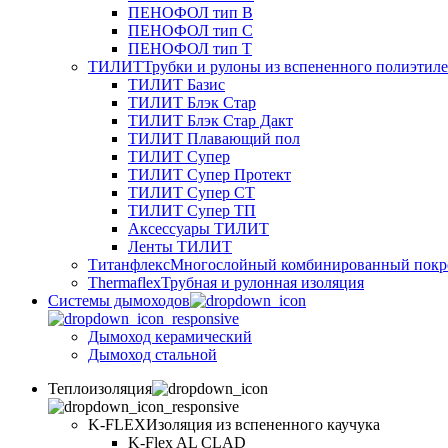
ПЕНОФОЛ тип B
ПЕНОФОЛ тип C
ПЕНОФОЛ тип T
ТИЛИТ
Трубки и рулоны из вспененного полиэтил
ТИЛИТ Базис
ТИЛИТ Блэк Стар
ТИЛИТ Блэк Стар Дакт
ТИЛИТ Плавающий пол
ТИЛИТ Супер
ТИЛИТ Супер Протект
ТИЛИТ Супер СТ
ТИЛИТ Супер ТП
Аксессуары ТИЛИТ
Ленты ТИЛИТ
Титанфлекс
Многослойный комбинированный покр
Thermaflex
Трубная и рулонная изоляция
Cистемы дымоходов
Дымоход керамический
Дымоход стальной
Теплоизоляция
K-FLEX
Изоляция из вспененного каучука
K-Flex AL CLAD