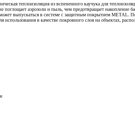
ническая теплоизоляция из вспененного каучука для теплоизоля
 не поглощает аэрозоли и пыль, чем предотвращает накопление ба
может выпускаться в системе c защитным покрытием METAL. По
ля использования в качестве покровного слоя на объектах, расп
ки