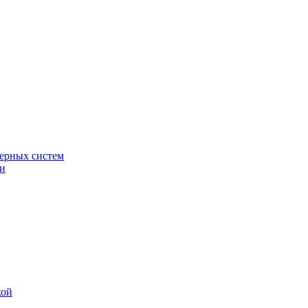
ерных систем
ки
кой