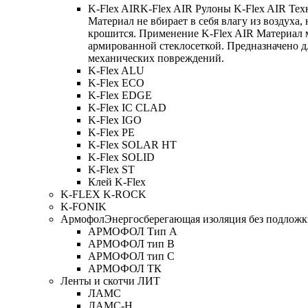
K-Flex AIR
K-Flex AIR Рулоны K-Flex AIR Тех
Материал не вбирает в себя влагу из воздуха,
крошится. Применение K-Flex AIR Материал 
армированной стеклосеткой. Предназначено д
механических повреждений.
K-Flex ALU
K-Flex ECO
K-Flex EDGE
K-Flex IC CLAD
K-Flex IGO
K-Flex PE
K-Flex SOLAR HT
K-Flex SOLID
K-Flex ST
Клей K-Flex
K-FLEX K-ROCK
K-FONIK
Армофол
Энергосберегающая изоляция без подлож
АРМОФОЛ Тип А
АРМОФОЛ тип В
АРМОФОЛ тип C
АРМОФОЛ ТК
Ленты и скотчи ЛИТ
ЛАМС
ЛАМС-Н