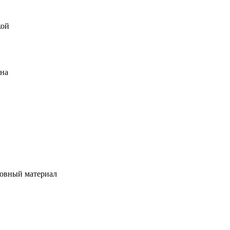
кой
ена
овный материал