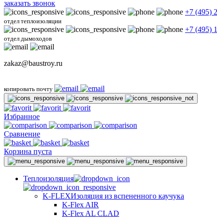
заказать звонок
+7 (495) 
отдел теплоизоляции
+7 (495) 
отдел дымоходов
zakaz@baustroy.ru
копировать почту
Избранное
Сравнение
Корзина пуста
Теплоизоляция
K-FLEX
Изоляция из вспененного каучука
K-Flex AIR
K-Flex AL CLAD