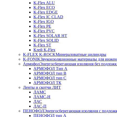
K-Flex ALU
K-Flex ECO
K-Flex EDGE
K-Flex IC CLAD
K-Flex IGO
K-Flex PE
K-Flex PVC
K-Flex SOLAR HT
K-Flex SOLID
K-Flex ST
Клей K-Flex
K-FLEX K-ROCK
Минераловатные цилиндры
K-FONIK
Звукоизоляционные материалы для инжен
Армофол
Энергосберегающая изоляция без подлож
АРМОФОЛ Тип А
АРМОФОЛ тип В
АРМОФОЛ тип C
АРМОФОЛ ТК
Ленты и скотчи ЛИТ
ЛАМС
ЛАМС-Н
ЛАС
ЛАС-П
ПЕНОФОЛ
Энергосберегающая изоляция с подлож
ПЕНОФОЛ тип А