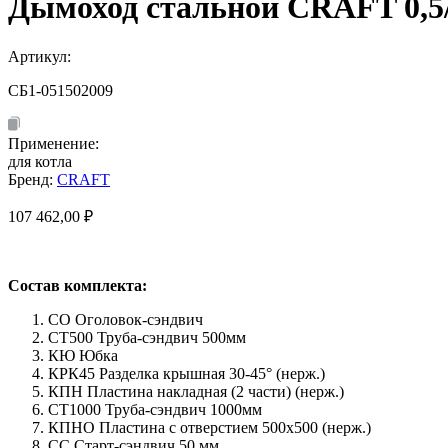
Дымоход стальной CRAFT 0,5/
Артикул:
СБ1-051502009
Применение:
для котла
Бренд:
CRAFT
107 462,00
₽
Состав комплекта:
СО Оголовок-сэндвич
СТ500 Труба-сэндвич 500мм
КЮ Юбка
КРК45 Разделка крышная 30-45° (нерж.)
КПН Пластина накладная (2 части) (нерж.)
СТ1000 Труба-сэндвич 1000мм
КПНО Пластина с отверстием 500х500 (нерж.)
СС Старт-сэндвич 50 мм