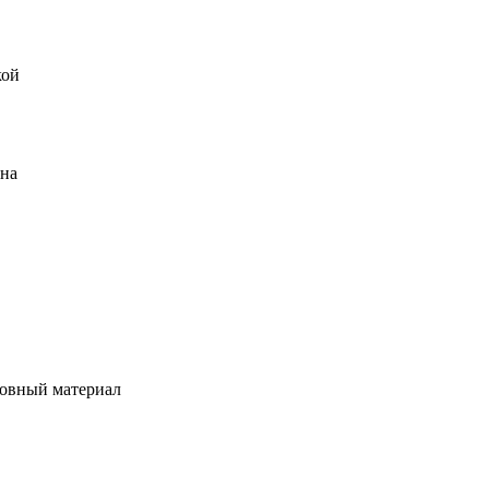
кой
ена
овный материал