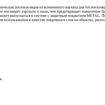
ническая теплоизоляция из вспененного каучука для теплоизоля
 не поглощает аэрозоли и пыль, чем предотвращает накопление ба
может выпускаться в системе c защитным покрытием METAL. По
ля использования в качестве покровного слоя на объектах, расп
ки