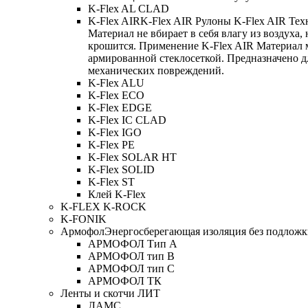
K-Flex AL CLAD
K-Flex AIR
K-Flex AIR Рулоны K-Flex AIR Тех
Материал не вбирает в себя влагу из воздуха,
крошится. Применение K-Flex AIR Материал 
армированной стеклосеткой. Предназначено д
механических повреждений.
K-Flex ALU
K-Flex ECO
K-Flex EDGE
K-Flex IC CLAD
K-Flex IGO
K-Flex PE
K-Flex SOLAR HT
K-Flex SOLID
K-Flex ST
Клей K-Flex
K-FLEX K-ROCK
K-FONIK
Армофол
Энергосберегающая изоляция без подлож
АРМОФОЛ Тип А
АРМОФОЛ тип В
АРМОФОЛ тип C
АРМОФОЛ ТК
Ленты и скотчи ЛИТ
ЛАМС