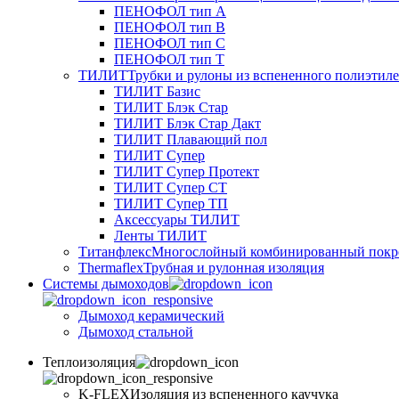
ПЕНОФОЛ тип А
ПЕНОФОЛ тип B
ПЕНОФОЛ тип C
ПЕНОФОЛ тип T
ТИЛИТ
Трубки и рулоны из вспененного полиэтил
ТИЛИТ Базис
ТИЛИТ Блэк Стар
ТИЛИТ Блэк Стар Дакт
ТИЛИТ Плавающий пол
ТИЛИТ Супер
ТИЛИТ Супер Протект
ТИЛИТ Супер СТ
ТИЛИТ Супер ТП
Аксессуары ТИЛИТ
Ленты ТИЛИТ
Титанфлекс
Многослойный комбинированный покр
Thermaflex
Трубная и рулонная изоляция
Cистемы дымоходов
Дымоход керамический
Дымоход стальной
Теплоизоляция
K-FLEX
Изоляция из вспененного каучука