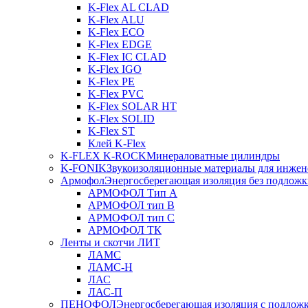
K-Flex AL CLAD
K-Flex ALU
K-Flex ECO
K-Flex EDGE
K-Flex IC CLAD
K-Flex IGO
K-Flex PE
K-Flex PVC
K-Flex SOLAR HT
K-Flex SOLID
K-Flex ST
Клей K-Flex
K-FLEX K-ROCK
Минераловатные цилиндры
K-FONIK
Звукоизоляционные материалы для инжен
Армофол
Энергосберегающая изоляция без подлож
АРМОФОЛ Тип А
АРМОФОЛ тип В
АРМОФОЛ тип C
АРМОФОЛ ТК
Ленты и скотчи ЛИТ
ЛАМС
ЛАМС-Н
ЛАС
ЛАС-П
ПЕНОФОЛ
Энергосберегающая изоляция с подлож