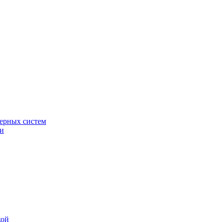
ерных систем
ки
кой