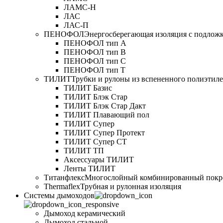
ЛАМС-Н
ЛАС
ЛАС-П
ПЕНОФОЛ
Энергосберегающая изоляция с подлож
ПЕНОФОЛ тип А
ПЕНОФОЛ тип B
ПЕНОФОЛ тип C
ПЕНОФОЛ тип T
ТИЛИТ
Трубки и рулоны из вспененного полиэтил
ТИЛИТ Базис
ТИЛИТ Блэк Стар
ТИЛИТ Блэк Стар Дакт
ТИЛИТ Плавающий пол
ТИЛИТ Супер
ТИЛИТ Супер Протект
ТИЛИТ Супер СТ
ТИЛИТ ТП
Аксессуары ТИЛИТ
Ленты ТИЛИТ
Титанфлекс
Многослойный комбинированный покр
Thermaflex
Трубная и рулонная изоляция
Cистемы дымоходов
Дымоход керамический
Дымоход стальной