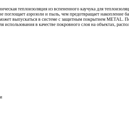
ническая теплоизоляция из вспененного каучука для теплоизоля
 не поглощает аэрозоли и пыль, чем предотвращает накопление ба
может выпускаться в системе c защитным покрытием METAL. По
ля использования в качестве покровного слоя на объектах, расп
ки