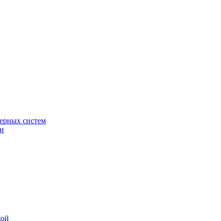
ерных систем
ки
кой