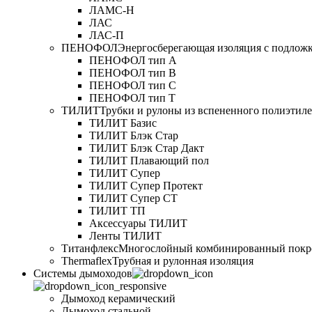
ЛАМС-Н
ЛАС
ЛАС-П
ПЕНОФОЛ
Энергосберегающая изоляция с подлож
ПЕНОФОЛ тип А
ПЕНОФОЛ тип B
ПЕНОФОЛ тип C
ПЕНОФОЛ тип T
ТИЛИТ
Трубки и рулоны из вспененного полиэтил
ТИЛИТ Базис
ТИЛИТ Блэк Стар
ТИЛИТ Блэк Стар Дакт
ТИЛИТ Плавающий пол
ТИЛИТ Супер
ТИЛИТ Супер Протект
ТИЛИТ Супер СТ
ТИЛИТ ТП
Аксессуары ТИЛИТ
Ленты ТИЛИТ
Титанфлекс
Многослойный комбинированный покр
Thermaflex
Трубная и рулонная изоляция
Cистемы дымоходов
Дымоход керамический
Дымоход стальной