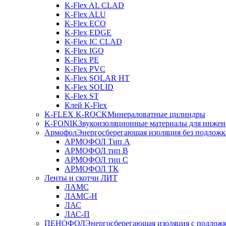
K-Flex AL CLAD
K-Flex ALU
K-Flex ECO
K-Flex EDGE
K-Flex IC CLAD
K-Flex IGO
K-Flex PE
K-Flex PVC
K-Flex SOLAR HT
K-Flex SOLID
K-Flex ST
Клей K-Flex
K-FLEX K-ROCK
Минераловатные цилиндры
K-FONIK
Звукоизоляционные материалы для инжен
Армофол
Энергосберегающая изоляция без подлож
АРМОФОЛ Тип А
АРМОФОЛ тип В
АРМОФОЛ тип C
АРМОФОЛ ТК
Ленты и скотчи ЛИТ
ЛАМС
ЛАМС-Н
ЛАС
ЛАС-П
ПЕНОФОЛ
Энергосберегающая изоляция с подлож