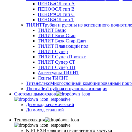
ПЕНОФОЛ тип А
ПЕНОФОЛ тип B
ПЕНОФОЛ тип C
ПЕНОФОЛ тип T
ТИЛИТ
Трубки и рулоны из вспененного полиэтил
ТИЛИТ Базис
ТИЛИТ Блэк Стар
ТИЛИТ Блэк Стар Дакт
ТИЛИТ Плавающий пол
ТИЛИТ Супер
ТИЛИТ Супер Протект
ТИЛИТ Супер СТ
ТИЛИТ Супер ТП
Аксессуары ТИЛИТ
Ленты ТИЛИТ
Титанфлекс
Многослойный комбинированный покр
Thermaflex
Трубная и рулонная изоляция
Cистемы дымоходов
Дымоход керамический
Дымоход стальной
Теплоизоляция
K-FLEX
Изоляция из вспененного каучука