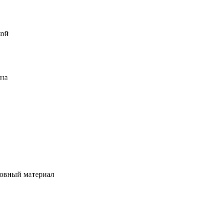
кой
ена
овный материал