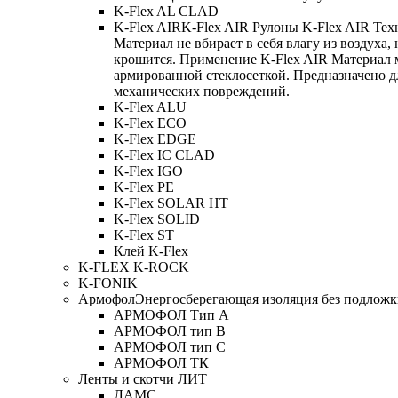
K-Flex AL CLAD
K-Flex AIR
K-Flex AIR Рулоны K-Flex AIR Тех
Материал не вбирает в себя влагу из воздуха,
крошится. Применение K-Flex AIR Материал 
армированной стеклосеткой. Предназначено д
механических повреждений.
K-Flex ALU
K-Flex ECO
K-Flex EDGE
K-Flex IC CLAD
K-Flex IGO
K-Flex PE
K-Flex SOLAR HT
K-Flex SOLID
K-Flex ST
Клей K-Flex
K-FLEX K-ROCK
K-FONIK
Армофол
Энергосберегающая изоляция без подлож
АРМОФОЛ Тип А
АРМОФОЛ тип В
АРМОФОЛ тип C
АРМОФОЛ ТК
Ленты и скотчи ЛИТ
ЛАМС