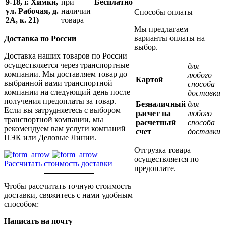
9-18, г. Химки,
при
Бесплатно
ул. Рабочая, д.
наличии
Способы оплаты
2А, к. 21)
товара
Мы предлагаем
варианты оплаты на
Доставка по России
выбор.
Доставка наших товаров по России
осуществляется через транспортные
для
компании. Мы доставляем товар до
любого
Картой
выбранной вами транспортной
способа
компании на следующий день после
доставки
получения предоплаты за товар.
Безналичный
для
Если вы затрудняетесь с выбором
расчет на
любого
транспортной компании, мы
расчетный
способа
рекомендуем вам услуги компаний
счет
доставки
ПЭК или Деловые Линии.
Отгрузка товара
осуществляется по
Рассчитать стоимость доставки
предоплате.
Чтобы рассчитать точную стоимость
доставки, свяжитесь с нами удобным
способом:
Написать на почту