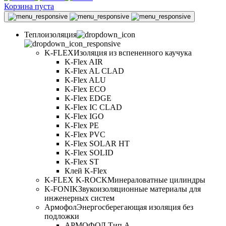
Корзина пуста
Теплоизоляция
K-FLEX
Изоляция из вспененного каучука
K-Flex AIR
K-Flex AL CLAD
K-Flex ALU
K-Flex ECO
K-Flex EDGE
K-Flex IC CLAD
K-Flex IGO
K-Flex PE
K-Flex PVC
K-Flex SOLAR HT
K-Flex SOLID
K-Flex ST
Клей K-Flex
K-FLEX K-ROCK
Минераловатные цилиндры
K-FONIK
Звукоизоляционные материалы для
инженерных систем
Армофол
Энергосберегающая изоляция без
подложки
АРМОФОЛ Тип А