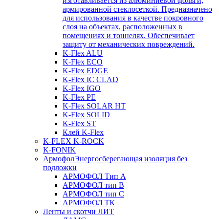
изготавливается из алюминиевой фольги,
армированной стеклосеткой. Предназначено
для использования в качестве покровного
слоя на объектах, расположенных в
помещениях и тоннелях. Обеспечивает
защиту от механических повреждений.
K-Flex ALU
K-Flex ECO
K-Flex EDGE
K-Flex IC CLAD
K-Flex IGO
K-Flex PE
K-Flex SOLAR HT
K-Flex SOLID
K-Flex ST
Клей K-Flex
K-FLEX K-ROCK
K-FONIK
Армофол
Энергосберегающая изоляция без
подложки
АРМОФОЛ Тип А
АРМОФОЛ тип В
АРМОФОЛ тип C
АРМОФОЛ ТК
Ленты и скотчи ЛИТ