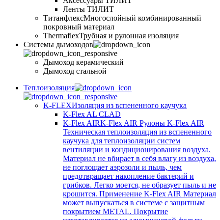
Аксессуары ТИЛИТ
Ленты ТИЛИТ
Титанфлекс
Многослойный комбинированный
покровный материал
Thermaflex
Трубная и рулонная изоляция
Cистемы дымоходов
Дымоход керамический
Дымоход стальной
Теплоизоляция
K-FLEX
Изоляция из вспененного каучука
K-Flex AL CLAD
K-Flex AIR
K-Flex AIR Рулоны K-Flex AIR
Техническая теплоизоляция из вспененного
каучука для теплоизоляции систем
вентиляции и кондиционирования воздуха.
Материал не вбирает в себя влагу из воздуха,
не поглощает аэрозоли и пыль, чем
предотвращает накопление бактерий и
грибков. Легко моется, не образует пыль и не
крошится. Применение K-Flex AIR Материал
может выпускаться в системе c защитным
покрытием METAL. Покрытие