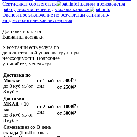
Сертификат соответствия
Правила производства
работ, ремонта печей и дымовых каналов
Экспертное заключение по результатам санитарно-
эпидемиологической экспертизы
Доставка и оплата
Варианты доставки
У компании есть услуга по
дополнительной упаковке груза при
необходимости. Подробнее
уточняйте у менеджера.
Доставка по
от 500
₽
/
Москве
oт 1 раб
до 8 куб.м./ от
дня
от 2500
₽
8 куб.м
Доставка
МКАД + 10
от 1000
₽
/
oт 2 раб
км
дня
от
3000
₽
до 8 куб.м./ от
8 куб.м
Самовывоз со
В день
склада (Пн-Пт
заказа