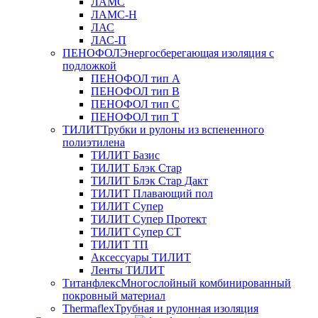
ЛАМС
ЛАМС-Н
ЛАС
ЛАС-П
ПЕНОФОЛ
Энергосберегающая изоляция с
подложкой
ПЕНОФОЛ тип А
ПЕНОФОЛ тип B
ПЕНОФОЛ тип C
ПЕНОФОЛ тип T
ТИЛИТ
Трубки и рулоны из вспененного
полиэтилена
ТИЛИТ Базис
ТИЛИТ Блэк Стар
ТИЛИТ Блэк Стар Дакт
ТИЛИТ Плавающий пол
ТИЛИТ Супер
ТИЛИТ Супер Протект
ТИЛИТ Супер СТ
ТИЛИТ ТП
Аксессуары ТИЛИТ
Ленты ТИЛИТ
Титанфлекс
Многослойный комбинированный
покровный материал
Thermaflex
Трубная и рулонная изоляция