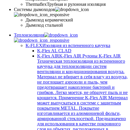
Thermaflex
Трубная и рулонная изоляция
Cистемы дымоходов
Дымоход керамический
Дымоход стальной
Теплоизоляция
K-FLEX
Изоляция из вспененного каучука
K-Flex AL CLAD
K-Flex AIR
K-Flex AIR Рулоны K-Flex AIR
Техническая теплоизоляция из вспененного
каучука для теплоизоляции систем
вентиляции и кондиционирования воздуха.
Материал не вбирает в себя влагу из воздуха,
не поглощает аэрозоли и пыль, чем
предотвращает накопление бактерий и
грибков. Легко моется, не образует пыль и не
крошится. Применение K-Flex AIR Материал
может выпускаться в системе c защитным
покрытием METAL. Покрытие
изготавливается из алюминиевой фольги,
армированной стеклосеткой. Предназначено
для использования в качестве покровного
слоя на объектах, расположенных в