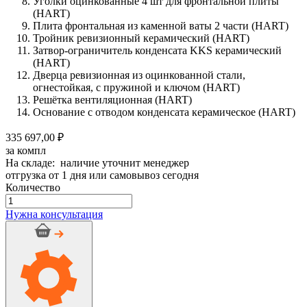
Уголки оцинкованные 4 шт для фронтальной плиты
(HART)
Плита фронтальная из каменной ваты 2 части (HART)
Тройник ревизионный керамический (HART)
Затвор-ограничитель конденсата KKS керамический
(HART)
Дверца ревизионная из оцинкованной стали,
огнестойкая, с пружиной и ключом (HART)
Решётка вентиляционная (HART)
Основание с отводом конденсата керамическое (HART)
335 697,00 ₽
за компл
На складе: наличие уточнит менеджер
отгрузка от 1 дня или самовывоз сегодня
Количество
Количество
товара
Нужна консультация
Дымоход
керамический
OFFEN
d
200мм
h
12м