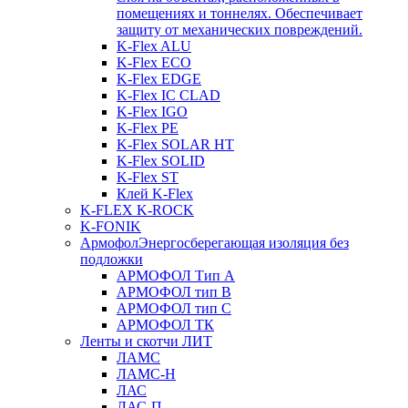
помещениях и тоннелях. Обеспечивает
защиту от механических повреждений.
K-Flex ALU
K-Flex ECO
K-Flex EDGE
K-Flex IC CLAD
K-Flex IGO
K-Flex PE
K-Flex SOLAR HT
K-Flex SOLID
K-Flex ST
Клей K-Flex
K-FLEX K-ROCK
K-FONIK
Армофол
Энергосберегающая изоляция без
подложки
АРМОФОЛ Тип А
АРМОФОЛ тип В
АРМОФОЛ тип C
АРМОФОЛ ТК
Ленты и скотчи ЛИТ
ЛАМС
ЛАМС-Н
ЛАС
ЛАС-П