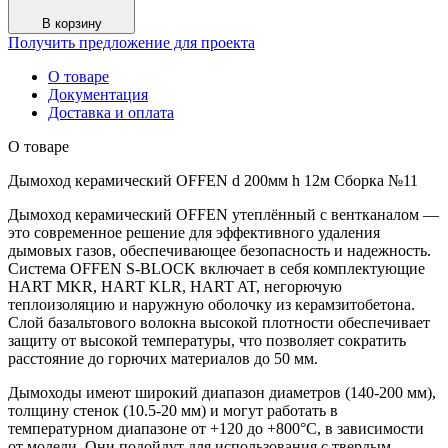
Сборка
№11
В корзину
Получить предложение для проекта
О товаре
Документация
Доставка и оплата
О товаре
Дымоход керамический OFFEN d 200мм h 12м Сборка №11
Дымоход керамический OFFEN утеплённый с вентканалом —
это современное решение для эффективного удаления
дымовых газов, обеспечивающее безопасность и надежность.
Система OFFEN S-BLOCK включает в себя комплектующие
HART MKR, HART KLR, HART AT, негорючую
теплоизоляцию и наружную оболочку из керамзитобетона.
Слой базальтового волокна высокой плотности обеспечивает
защиту от высокой температуры, что позволяет сократить
расстояние до горючих материалов до 50 мм.
Дымоходы имеют широкий диапазон диаметров (140-200 мм),
толщину стенок (10.5-20 мм) и могут работать в
температурном диапазоне от +120 до +800°C, в зависимости
от модели. Они подойдут для использования с твердым,