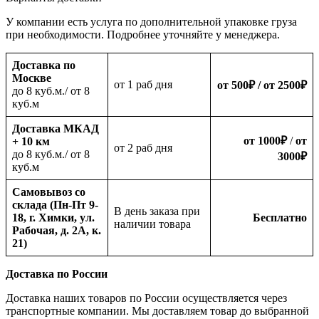
У компании есть услуга по дополнительной упаковке груза
при необходимости. Подробнее уточняйте у менеджера.
Доставка по
Москве
oт 1 раб дня
от 500
₽
/ от 2500
₽
до 8 куб.м./ от 8
куб.м
Доставка МКАД
от 1000
₽
/
от
+ 10 км
oт 2 раб дня
до 8 куб.м./ от 8
3000
₽
куб.м
Самовывоз со
склада (Пн-Пт 9-
В день заказа при
18, г. Химки, ул.
Бесплатно
наличии товара
Рабочая, д. 2А, к.
21)
Доставка по России
Доставка наших товаров по России осуществляется через
транспортные компании. Мы доставляем товар до выбранной