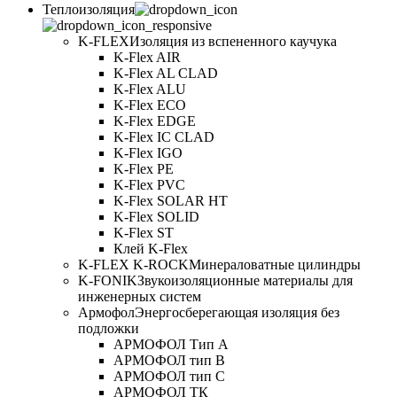
Теплоизоляция
K-FLEX
Изоляция из вспененного каучука
K-Flex AIR
K-Flex AL CLAD
K-Flex ALU
K-Flex ECO
K-Flex EDGE
K-Flex IC CLAD
K-Flex IGO
K-Flex PE
K-Flex PVC
K-Flex SOLAR HT
K-Flex SOLID
K-Flex ST
Клей K-Flex
K-FLEX K-ROCK
Минераловатные цилиндры
K-FONIK
Звукоизоляционные материалы для
инженерных систем
Армофол
Энергосберегающая изоляция без
подложки
АРМОФОЛ Тип А
АРМОФОЛ тип В
АРМОФОЛ тип C
АРМОФОЛ ТК