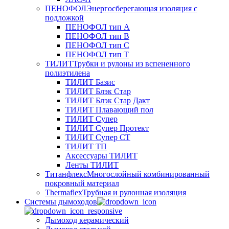
ПЕНОФОЛ
Энергосберегающая изоляция с
подложкой
ПЕНОФОЛ тип А
ПЕНОФОЛ тип B
ПЕНОФОЛ тип C
ПЕНОФОЛ тип T
ТИЛИТ
Трубки и рулоны из вспененного
полиэтилена
ТИЛИТ Базис
ТИЛИТ Блэк Стар
ТИЛИТ Блэк Стар Дакт
ТИЛИТ Плавающий пол
ТИЛИТ Супер
ТИЛИТ Супер Протект
ТИЛИТ Супер СТ
ТИЛИТ ТП
Аксессуары ТИЛИТ
Ленты ТИЛИТ
Титанфлекс
Многослойный комбинированный
покровный материал
Thermaflex
Трубная и рулонная изоляция
Cистемы дымоходов
Дымоход керамический