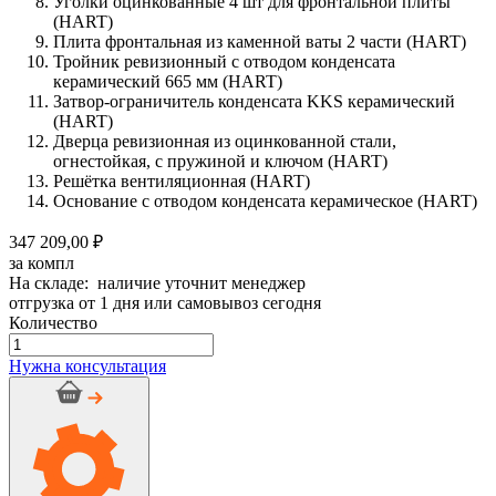
Уголки оцинкованные 4 шт для фронтальной плиты
(HART)
Плита фронтальная из каменной ваты 2 части (HART)
Тройник ревизионный с отводом конденсата
керамический 665 мм (HART)
Затвор-ограничитель конденсата KKS керамический
(HART)
Дверца ревизионная из оцинкованной стали,
огнестойкая, с пружиной и ключом (HART)
Решётка вентиляционная (HART)
Основание с отводом конденсата керамическое (HART)
347 209,00 ₽
за компл
На складе: наличие уточнит менеджер
отгрузка от 1 дня или самовывоз сегодня
Количество
Количество
товара
Нужна консультация
Дымоход
керамический
OFFEN
d
200мм
h