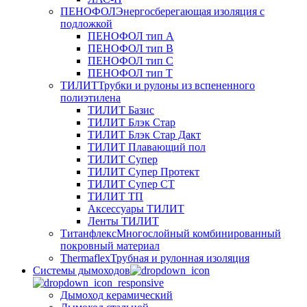
ПЕНОФОЛ
Энергосберегающая изоляция с
подложкой
ПЕНОФОЛ тип А
ПЕНОФОЛ тип B
ПЕНОФОЛ тип C
ПЕНОФОЛ тип T
ТИЛИТ
Трубки и рулоны из вспененного
полиэтилена
ТИЛИТ Базис
ТИЛИТ Блэк Стар
ТИЛИТ Блэк Стар Дакт
ТИЛИТ Плавающий пол
ТИЛИТ Супер
ТИЛИТ Супер Протект
ТИЛИТ Супер СТ
ТИЛИТ ТП
Аксессуары ТИЛИТ
Ленты ТИЛИТ
Титанфлекс
Многослойный комбинированный
покровный материал
Thermaflex
Трубная и рулонная изоляция
Cистемы дымоходов
Дымоход керамический