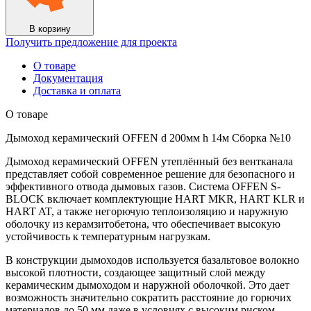
14м
Сборка
№10
В корзину
Получить предложение для проекта
О товаре
Документация
Доставка и оплата
О товаре
Дымоход керамический OFFEN d 200мм h 14м Сборка №10
Дымоход керамический OFFEN утеплённый без вентканала
представляет собой современное решение для безопасного и
эффективного отвода дымовых газов. Система OFFEN S-
BLOCK включает комплектующие HART MKR, HART KLR и
HART AT, а также негорючую теплоизоляцию и наружную
оболочку из керамзитобетона, что обеспечивает высокую
устойчивость к температурным нагрузкам.
В конструкции дымоходов используется базальтовое волокно
высокой плотности, создающее защитный слой между
керамическим дымоходом и наружной оболочкой. Это дает
возможность значительно сократить расстояние до горючих
материалов до 50 мм даже в условиях с высоким риском,