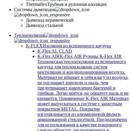
Thermaflex
Трубная и рулонная изоляция
Cистемы дымоходов
Дымоход керамический
Дымоход стальной
Теплоизоляция
K-FLEX
Изоляция из вспененного каучука
K-Flex AL CLAD
K-Flex AIR
K-Flex AIR Рулоны K-Flex AIR
Техническая теплоизоляция из вспененного
каучука для теплоизоляции систем
вентиляции и кондиционирования воздуха.
Материал не вбирает в себя влагу из воздуха,
не поглощает аэрозоли и пыль, чем
предотвращает накопление бактерий и
грибков. Легко моется, не образует пыль и не
крошится. Применение K-Flex AIR Материал
может выпускаться в системе c защитным
покрытием METAL. Покрытие
изготавливается из алюминиевой фольги,
армированной стеклосеткой. Предназначено
для использования в качестве покровного
слоя на объектах, расположенных в