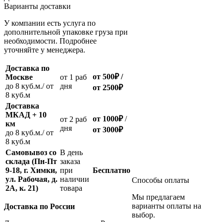
Варианты доставки
У компании есть услуга по
дополнительной упаковке груза при
необходимости. Подробнее
уточняйте у менеджера.
Доставка по
от 500
₽
/
Москве
oт 1 раб
до 8 куб.м./ от
дня
от 2500
₽
8 куб.м
Доставка
МКАД + 10
от 1000
₽
/
oт 2 раб
км
дня
от
3000
₽
до 8 куб.м./ от
8 куб.м
Самовывоз со
В день
склада (Пн-Пт
заказа
9-18, г. Химки,
при
Бесплатно
ул. Рабочая, д.
наличии
Способы оплаты
2А, к. 21)
товара
Мы предлагаем
варианты оплаты на
Доставка по России
выбор.