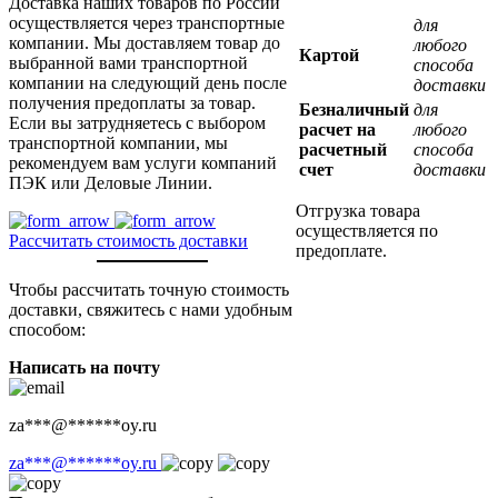
Доставка наших товаров по России
осуществляется через транспортные
для
компании. Мы доставляем товар до
любого
Картой
выбранной вами транспортной
способа
компании на следующий день после
доставки
получения предоплаты за товар.
Безналичный
для
Если вы затрудняетесь с выбором
расчет на
любого
транспортной компании, мы
расчетный
способа
рекомендуем вам услуги компаний
счет
доставки
ПЭК или Деловые Линии.
Отгрузка товара
осуществляется по
Рассчитать стоимость доставки
предоплате.
Чтобы рассчитать точную стоимость
доставки, свяжитесь с нами удобным
способом:
Написать на почту
za
***
@
******
oy.ru
za
***
@
******
oy.ru