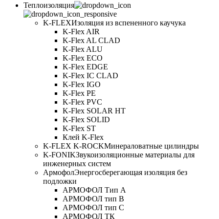
Теплоизоляция
K-FLEX
Изоляция из вспененного каучука
K-Flex AIR
K-Flex AL CLAD
K-Flex ALU
K-Flex ECO
K-Flex EDGE
K-Flex IC CLAD
K-Flex IGO
K-Flex PE
K-Flex PVC
K-Flex SOLAR HT
K-Flex SOLID
K-Flex ST
Клей K-Flex
K-FLEX K-ROCK
Минераловатные цилиндры
K-FONIK
Звукоизоляционные материалы для
инженерных систем
Армофол
Энергосберегающая изоляция без
подложки
АРМОФОЛ Тип А
АРМОФОЛ тип В
АРМОФОЛ тип C
АРМОФОЛ ТК