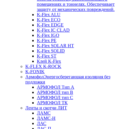
помещениях и тоннелях. Обеспечивает
защиту от механических повреждений.
K-Flex ALU
K-Flex ECO
K-Flex EDGE
K-Flex IC CLAD
K-Flex IGO
K-Flex PE
K-Flex SOLAR HT
K-Flex SOLID
K-Flex ST
Клей K-Flex
K-FLEX K-ROCK
K-FONIK
Армофол
Энергосберегающая изоляция без
подложки
АРМОФОЛ Тип А
АРМОФОЛ тип В
АРМОФОЛ тип C
АРМОФОЛ ТК
Ленты и скотчи ЛИТ
ЛАМС
ЛАМС-Н
ЛАС
ЛАС-П