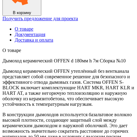
7м
Сборка
№10
В корзину
Получить предложение для проекта
О товаре
Документация
Доставка и оплата
О товаре
Дымоход керамический OFFEN d 180мм h 7м Сборка №10
Дымоход керамический OFFEN утеплённый без вентканала
представляет собой современное решение для безопасного и
эффективного отвода дымовых газов. Система OFFEN S-
BLOCK включает комплектующие HART MKR, HART KLR и
HART AT, а также негорючую теплоизоляцию и наружную
оболочку из керамзитобетона, что обеспечивает высокую
устойчивость к температурным нагрузкам.
В конструкции дымоходов используется базальтовое волокно
высокой плотности, создающее защитный слой между
керамическим дымоходом и наружной оболочкой. Это дает
возможность значительно сократить расстояние до горючих
материалов до 50 мм даже в условиях с высоким риском,