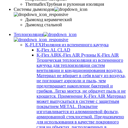
Thermaflex
Трубная и рулонная изоляция
Cистемы дымоходов
Дымоход керамический
Дымоход стальной
Теплоизоляция
K-FLEX
Изоляция из вспененного каучука
K-Flex AL CLAD
K-Flex AIR
K-Flex AIR Рулоны K-Flex AIR
Техническая теплоизоляция из вспененного
каучука для теплоизоляции систем
вентиляции и кондиционирования воздуха.
Материал не вбирает в себя влагу из воздуха,
не поглощает аэрозоли и пыль, чем
предотвращает накопление бактерий и
грибков. Легко моется, не образует пыль и не
крошится. Применение K-Flex AIR Материал
может выпускаться в системе c защитным
покрытием METAL. Покрытие
изготавливается из алюминиевой фольги,
армированной стеклосеткой. Предназначено
для использования в качестве покровного
слоя на объектах, расположенных в