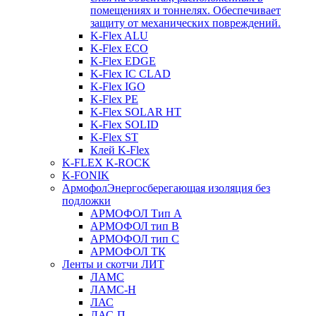
помещениях и тоннелях. Обеспечивает
защиту от механических повреждений.
K-Flex ALU
K-Flex ECO
K-Flex EDGE
K-Flex IC CLAD
K-Flex IGO
K-Flex PE
K-Flex SOLAR HT
K-Flex SOLID
K-Flex ST
Клей K-Flex
K-FLEX K-ROCK
K-FONIK
Армофол
Энергосберегающая изоляция без
подложки
АРМОФОЛ Тип А
АРМОФОЛ тип В
АРМОФОЛ тип C
АРМОФОЛ ТК
Ленты и скотчи ЛИТ
ЛАМС
ЛАМС-Н
ЛАС
ЛАС-П