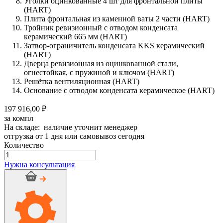
Уголки оцинкованные 4 шт для фронтальной плиты
(HART)
Плита фронтальная из каменной ваты 2 части (HART)
Тройник ревизионный с отводом конденсата
керамический 665 мм (HART)
Затвор-ограничитель конденсата KKS керамический
(HART)
Дверца ревизионная из оцинкованной стали,
огнестойкая, с пружиной и ключом (HART)
Решётка вентиляционная (HART)
Основание с отводом конденсата керамическое (HART)
197 916,00 ₽
за компл
На складе: наличие уточнит менеджер
отгрузка от 1 дня или самовывоз сегодня
Количество
Количество
товара
Нужна консультация
Дымоход
керамический
OFFEN
d
180мм
h