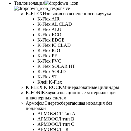
Теплоизоляция
K-FLEX
Изоляция из вспененного каучука
K-Flex AIR
K-Flex AL CLAD
K-Flex ALU
K-Flex ECO
K-Flex EDGE
K-Flex IC CLAD
K-Flex IGO
K-Flex PE
K-Flex PVC
K-Flex SOLAR HT
K-Flex SOLID
K-Flex ST
Клей K-Flex
K-FLEX K-ROCK
Минераловатные цилиндры
K-FONIK
Звукоизоляционные материалы для
инженерных систем
Армофол
Энергосберегающая изоляция без
подложки
АРМОФОЛ Тип А
АРМОФОЛ тип В
АРМОФОЛ тип C
АРМОФОЛ ТК