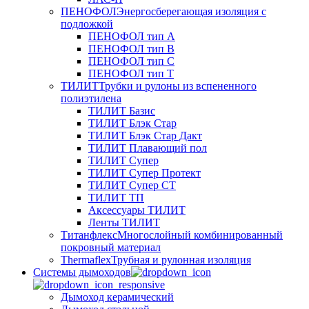
ПЕНОФОЛ
Энергосберегающая изоляция с
подложкой
ПЕНОФОЛ тип А
ПЕНОФОЛ тип B
ПЕНОФОЛ тип C
ПЕНОФОЛ тип T
ТИЛИТ
Трубки и рулоны из вспененного
полиэтилена
ТИЛИТ Базис
ТИЛИТ Блэк Стар
ТИЛИТ Блэк Стар Дакт
ТИЛИТ Плавающий пол
ТИЛИТ Супер
ТИЛИТ Супер Протект
ТИЛИТ Супер СТ
ТИЛИТ ТП
Аксессуары ТИЛИТ
Ленты ТИЛИТ
Титанфлекс
Многослойный комбинированный
покровный материал
Thermaflex
Трубная и рулонная изоляция
Cистемы дымоходов
Дымоход керамический