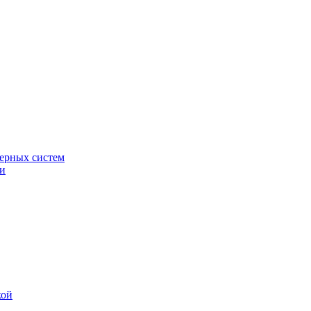
ерных систем
ки
кой