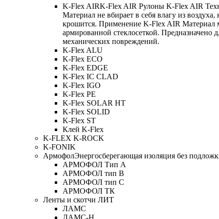
K-Flex AIR
K-Flex AIR Рулоны K-Flex AIR Тех
Материал не вбирает в себя влагу из воздуха,
крошится. Применение K-Flex AIR Материал 
армированной стеклосеткой. Предназначено д
механических повреждений.
K-Flex ALU
K-Flex ECO
K-Flex EDGE
K-Flex IC CLAD
K-Flex IGO
K-Flex PE
K-Flex SOLAR HT
K-Flex SOLID
K-Flex ST
Клей K-Flex
K-FLEX K-ROCK
K-FONIK
Армофол
Энергосберегающая изоляция без подлож
АРМОФОЛ Тип А
АРМОФОЛ тип В
АРМОФОЛ тип C
АРМОФОЛ ТК
Ленты и скотчи ЛИТ
ЛАМС
ЛАМС-Н