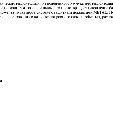
ническая теплоизоляция из вспененного каучука для теплоизоля
 не поглощает аэрозоли и пыль, чем предотвращает накопление ба
может выпускаться в системе c защитным покрытием METAL. По
ля использования в качестве покровного слоя на объектах, расп
ки