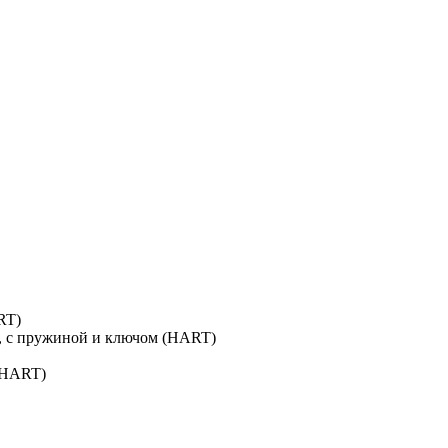
RT)
я, с пружиной и ключом (HART)
(HART)