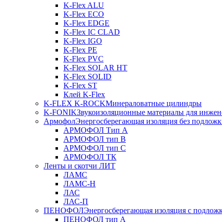
K-Flex ALU
K-Flex ECO
K-Flex EDGE
K-Flex IC CLAD
K-Flex IGO
K-Flex PE
K-Flex PVC
K-Flex SOLAR HT
K-Flex SOLID
K-Flex ST
Клей K-Flex
K-FLEX K-ROCK
Минераловатные цилиндры
K-FONIK
Звукоизоляционные материалы для инжен
Армофол
Энергосберегающая изоляция без подлож
АРМОФОЛ Тип А
АРМОФОЛ тип В
АРМОФОЛ тип C
АРМОФОЛ ТК
Ленты и скотчи ЛИТ
ЛАМС
ЛАМС-Н
ЛАС
ЛАС-П
ПЕНОФОЛ
Энергосберегающая изоляция с подлож
ПЕНОФОЛ тип А