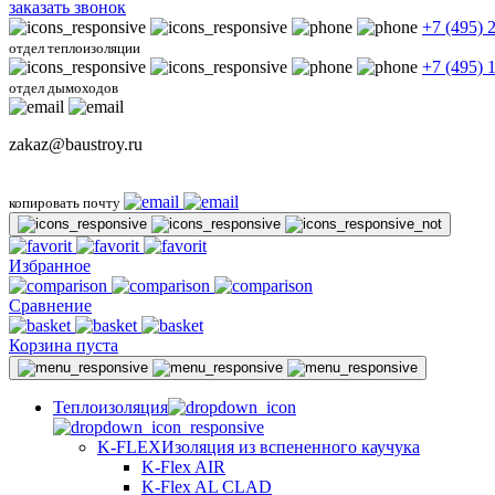
заказать звонок
+7 (495) 
отдел теплоизоляции
+7 (495) 
отдел дымоходов
zakaz@baustroy.ru
копировать почту
Избранное
Сравнение
Корзина пуста
Теплоизоляция
K-FLEX
Изоляция из вспененного каучука
K-Flex AIR
K-Flex AL CLAD