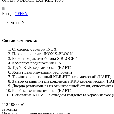
OFFEN-S-BLOCK-LAS-KLR-180/8
Бренд:
OFFEN
112 198,00
₽
Состав комплекта:
Оголовок с зонтом INOX
Покровная плита INOX S-BLOCK
Блок из керамзитобетона S-BLOCK 1
Комплект подключения L.A.S.
Труба KLR керамическая (HART)
Хомут центрирующий распорный
Тройник ревизионный KLR-PTO керамический (HART)
Затвор-ограничитель конденсата KKS керамический (HA
Дверца ревизионная из оцинкованной стали, огнестойка
Решётка вентиляционная (HART)
Основание KLR-SO с отводом конденсата керамическое 
112 198,00 ₽
за компл
На складе: наличие уточнит менеджер