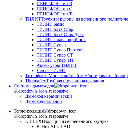
ПЕНОФОЛ тип B
ПЕНОФОЛ тип C
ПЕНОФОЛ тип T
ТИЛИТ
Трубки и рулоны из вспененного полиэтил
ТИЛИТ Базис
ТИЛИТ Блэк Стар
ТИЛИТ Блэк Стар Дакт
ТИЛИТ Плавающий пол
ТИЛИТ Супер
ТИЛИТ Супер Протект
ТИЛИТ Супер СТ
ТИЛИТ Супер ТП
Аксессуары ТИЛИТ
Ленты ТИЛИТ
Титанфлекс
Многослойный комбинированный покр
Thermaflex
Трубная и рулонная изоляция
Cистемы дымоходов
Дымоход керамический
Дымоход стальной
Теплоизоляция
K-FLEX
Изоляция из вспененного каучука
K-Flex AL CLAD