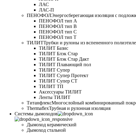
ЛАС
ЛАС-П
ПЕНОФОЛ
Энергосберегающая изоляция с подлож
ПЕНОФОЛ тип А
ПЕНОФОЛ тип B
ПЕНОФОЛ тип C
ПЕНОФОЛ тип T
ТИЛИТ
Трубки и рулоны из вспененного полиэтил
ТИЛИТ Базис
ТИЛИТ Блэк Стар
ТИЛИТ Блэк Стар Дакт
ТИЛИТ Плавающий пол
ТИЛИТ Супер
ТИЛИТ Супер Протект
ТИЛИТ Супер СТ
ТИЛИТ ТП
Аксессуары ТИЛИТ
Ленты ТИЛИТ
Титанфлекс
Многослойный комбинированный покр
Thermaflex
Трубная и рулонная изоляция
Cистемы дымоходов
Дымоход керамический
Дымоход стальной