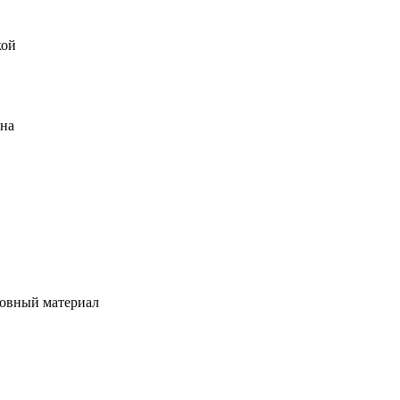
кой
ена
овный материал