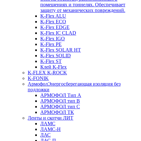
помещениях и тоннелях. Обеспечивает
защиту от механических повреждений.
K-Flex ALU
K-Flex ECO
K-Flex EDGE
K-Flex IC CLAD
K-Flex IGO
K-Flex PE
K-Flex SOLAR HT
K-Flex SOLID
K-Flex ST
Клей K-Flex
K-FLEX K-ROCK
K-FONIK
Армофол
Энергосберегающая изоляция без
подложки
АРМОФОЛ Тип А
АРМОФОЛ тип В
АРМОФОЛ тип C
АРМОФОЛ ТК
Ленты и скотчи ЛИТ
ЛАМС
ЛАМС-Н
ЛАС
ЛАС-П