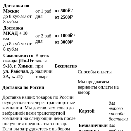
Доставка по
от 500
₽
/
Москве
oт 1 раб
до 8 куб.м./ от
дня
от 2500
₽
8 куб.м
Доставка
МКАД + 10
от 1000
₽
/
oт 2 раб
км
дня
от
3000
₽
до 8 куб.м./ от
8 куб.м
Самовывоз со
В день
склада (Пн-Пт
заказа
9-18, г. Химки,
при
Бесплатно
ул. Рабочая, д.
наличии
Способы оплаты
2А, к. 21)
товара
Мы предлагаем
варианты оплаты на
Доставка по России
выбор.
Доставка наших товаров по России
осуществляется через транспортные
для
компании. Мы доставляем товар до
любого
Картой
выбранной вами транспортной
способа
компании на следующий день после
доставки
получения предоплаты за товар.
Безналичный
для
Если вы затрудняетесь с выбором
расчет на
любого