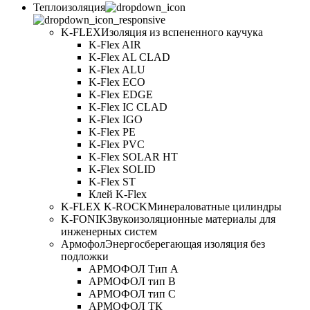
Теплоизоляция
K-FLEX
Изоляция из вспененного каучука
K-Flex AIR
K-Flex AL CLAD
K-Flex ALU
K-Flex ECO
K-Flex EDGE
K-Flex IC CLAD
K-Flex IGO
K-Flex PE
K-Flex PVC
K-Flex SOLAR HT
K-Flex SOLID
K-Flex ST
Клей K-Flex
K-FLEX K-ROCK
Минераловатные цилиндры
K-FONIK
Звукоизоляционные материалы для
инженерных систем
Армофол
Энергосберегающая изоляция без
подложки
АРМОФОЛ Тип А
АРМОФОЛ тип В
АРМОФОЛ тип C
АРМОФОЛ ТК