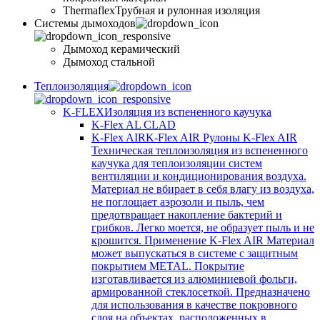
Thermaflex
Трубная и рулонная изоляция
Cистемы дымоходов
Дымоход керамический
Дымоход стальной
Теплоизоляция
K-FLEX
Изоляция из вспененного каучука
K-Flex AL CLAD
K-Flex AIR
K-Flex AIR Рулоны K-Flex AIR
Техническая теплоизоляция из вспененного
каучука для теплоизоляции систем
вентиляции и кондиционирования воздуха.
Материал не вбирает в себя влагу из воздуха,
не поглощает аэрозоли и пыль, чем
предотвращает накопление бактерий и
грибков. Легко моется, не образует пыль и не
крошится. Применение K-Flex AIR Материал
может выпускаться в системе c защитным
покрытием METAL. Покрытие
изготавливается из алюминиевой фольги,
армированной стеклосеткой. Предназначено
для использования в качестве покровного
слоя на объектах, расположенных в