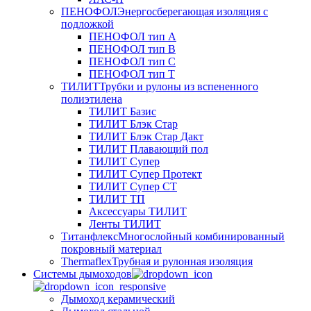
ПЕНОФОЛ
Энергосберегающая изоляция с
подложкой
ПЕНОФОЛ тип А
ПЕНОФОЛ тип B
ПЕНОФОЛ тип C
ПЕНОФОЛ тип T
ТИЛИТ
Трубки и рулоны из вспененного
полиэтилена
ТИЛИТ Базис
ТИЛИТ Блэк Стар
ТИЛИТ Блэк Стар Дакт
ТИЛИТ Плавающий пол
ТИЛИТ Супер
ТИЛИТ Супер Протект
ТИЛИТ Супер СТ
ТИЛИТ ТП
Аксессуары ТИЛИТ
Ленты ТИЛИТ
Титанфлекс
Многослойный комбинированный
покровный материал
Thermaflex
Трубная и рулонная изоляция
Cистемы дымоходов
Дымоход керамический