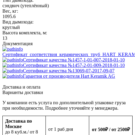
Тип дымохода:
сэндвич (утеплённый)
Вес, кг:
1095.6
Вид дымохода:
круглый
Высота комплекта, м:
13
Документация
Сертификат_соответствия_керамических_труб_HART_KERA
Сертификат качества №1457-1-01-007-2018-01-10
Сертификат качества №1457-2-01-009-2018-01-10
Сертификат качества №13069-07-2017-09-07
Гарантия от производителя Hart Keramik AG
Доставка и оплата
Варианты доставки
У компании есть услуга по дополнительной упаковке груза
при необходимости. Подробнее уточняйте у менеджера.
Доставка по
Москве
oт 1 раб дня
от 500
₽
/ от 2500
₽
до 8 куб.м./ от 8