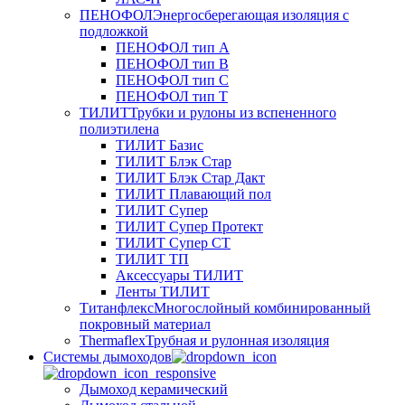
ПЕНОФОЛ
Энергосберегающая изоляция с
подложкой
ПЕНОФОЛ тип А
ПЕНОФОЛ тип B
ПЕНОФОЛ тип C
ПЕНОФОЛ тип T
ТИЛИТ
Трубки и рулоны из вспененного
полиэтилена
ТИЛИТ Базис
ТИЛИТ Блэк Стар
ТИЛИТ Блэк Стар Дакт
ТИЛИТ Плавающий пол
ТИЛИТ Супер
ТИЛИТ Супер Протект
ТИЛИТ Супер СТ
ТИЛИТ ТП
Аксессуары ТИЛИТ
Ленты ТИЛИТ
Титанфлекс
Многослойный комбинированный
покровный материал
Thermaflex
Трубная и рулонная изоляция
Cистемы дымоходов
Дымоход керамический