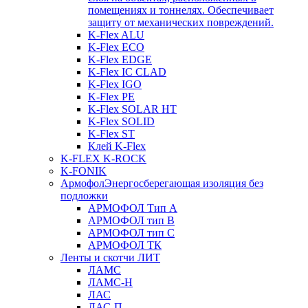
помещениях и тоннелях. Обеспечивает
защиту от механических повреждений.
K-Flex ALU
K-Flex ECO
K-Flex EDGE
K-Flex IC CLAD
K-Flex IGO
K-Flex PE
K-Flex SOLAR HT
K-Flex SOLID
K-Flex ST
Клей K-Flex
K-FLEX K-ROCK
K-FONIK
Армофол
Энергосберегающая изоляция без
подложки
АРМОФОЛ Тип А
АРМОФОЛ тип В
АРМОФОЛ тип C
АРМОФОЛ ТК
Ленты и скотчи ЛИТ
ЛАМС
ЛАМС-Н
ЛАС
ЛАС-П