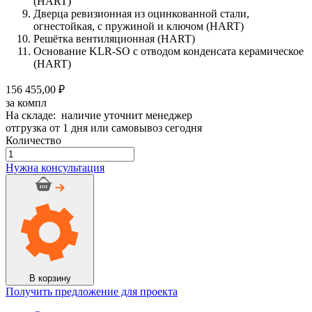
(HART)
Дверца ревизионная из оцинкованной стали,
огнестойкая, с пружиной и ключом (HART)
Решётка вентиляционная (HART)
Основание KLR-SO с отводом конденсата керамическое
(HART)
156 455,00 ₽
за компл
На складе: наличие уточнит менеджер
отгрузка от 1 дня или самовывоз сегодня
Количество
Количество
товара
Нужна консультация
Дымоход
керамический
OFFEN
d
160мм,
h
13м
Сборка
№9
В корзину
Получить предложение для проекта