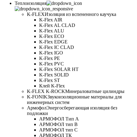
Теплоизоляция
K-FLEX
Изоляция из вспененного каучука
K-Flex AIR
K-Flex AL CLAD
K-Flex ALU
K-Flex ECO
K-Flex EDGE
K-Flex IC CLAD
K-Flex IGO
K-Flex PE
K-Flex PVC
K-Flex SOLAR HT
K-Flex SOLID
K-Flex ST
Клей K-Flex
K-FLEX K-ROCK
Минераловатные цилиндры
K-FONIK
Звукоизоляционные материалы для
инженерных систем
Армофол
Энергосберегающая изоляция без
подложки
АРМОФОЛ Тип А
АРМОФОЛ тип В
АРМОФОЛ тип C
АРМОФОЛ ТК