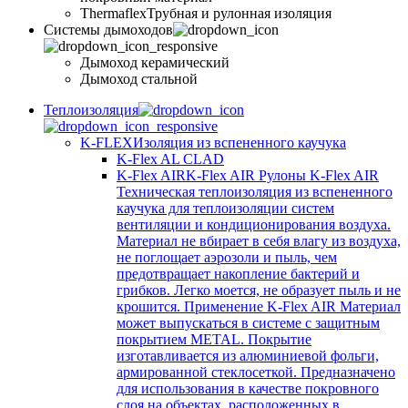
Thermaflex
Трубная и рулонная изоляция
Cистемы дымоходов
Дымоход керамический
Дымоход стальной
Теплоизоляция
K-FLEX
Изоляция из вспененного каучука
K-Flex AL CLAD
K-Flex AIR
K-Flex AIR Рулоны K-Flex AIR
Техническая теплоизоляция из вспененного
каучука для теплоизоляции систем
вентиляции и кондиционирования воздуха.
Материал не вбирает в себя влагу из воздуха,
не поглощает аэрозоли и пыль, чем
предотвращает накопление бактерий и
грибков. Легко моется, не образует пыль и не
крошится. Применение K-Flex AIR Материал
может выпускаться в системе c защитным
покрытием METAL. Покрытие
изготавливается из алюминиевой фольги,
армированной стеклосеткой. Предназначено
для использования в качестве покровного
слоя на объектах, расположенных в