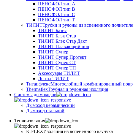
ПЕНОФОЛ тип А
ПЕНОФОЛ тип B
ПЕНОФОЛ тип C
ПЕНОФОЛ тип T
ТИЛИТ
Трубки и рулоны из вспененного полиэтил
ТИЛИТ Базис
ТИЛИТ Блэк Стар
ТИЛИТ Блэк Стар Дакт
ТИЛИТ Плавающий пол
ТИЛИТ Супер
ТИЛИТ Супер Протект
ТИЛИТ Супер СТ
ТИЛИТ Супер ТП
Аксессуары ТИЛИТ
Ленты ТИЛИТ
Титанфлекс
Многослойный комбинированный покр
Thermaflex
Трубная и рулонная изоляция
Cистемы дымоходов
Дымоход керамический
Дымоход стальной
Теплоизоляция
K-FLEX
Изоляция из вспененного каучука