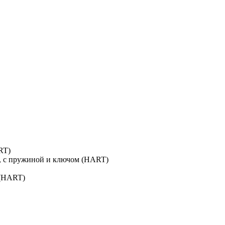
RT)
я, с пружиной и ключом (HART)
 (HART)