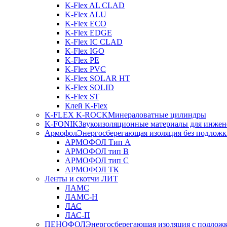
K-Flex AL CLAD
K-Flex ALU
K-Flex ECO
K-Flex EDGE
K-Flex IC CLAD
K-Flex IGO
K-Flex PE
K-Flex PVC
K-Flex SOLAR HT
K-Flex SOLID
K-Flex ST
Клей K-Flex
K-FLEX K-ROCK
Минераловатные цилиндры
K-FONIK
Звукоизоляционные материалы для инжен
Армофол
Энергосберегающая изоляция без подлож
АРМОФОЛ Тип А
АРМОФОЛ тип В
АРМОФОЛ тип C
АРМОФОЛ ТК
Ленты и скотчи ЛИТ
ЛАМС
ЛАМС-Н
ЛАС
ЛАС-П
ПЕНОФОЛ
Энергосберегающая изоляция с подлож