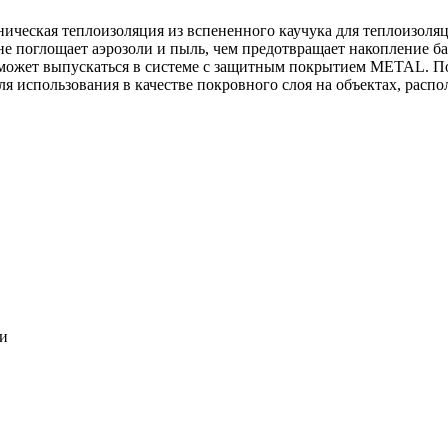
ническая теплоизоляция из вспененного каучука для теплоизоля
 не поглощает аэрозоли и пыль, чем предотвращает накопление ба
может выпускаться в системе c защитным покрытием METAL. По
ля использования в качестве покровного слоя на объектах, расп
ки