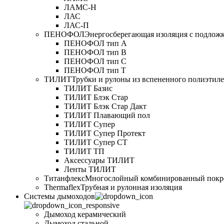
ЛАМС-Н
ЛАС
ЛАС-П
ПЕНОФОЛ
Энергосберегающая изоляция с подлож
ПЕНОФОЛ тип А
ПЕНОФОЛ тип B
ПЕНОФОЛ тип C
ПЕНОФОЛ тип T
ТИЛИТ
Трубки и рулоны из вспененного полиэтил
ТИЛИТ Базис
ТИЛИТ Блэк Стар
ТИЛИТ Блэк Стар Дакт
ТИЛИТ Плавающий пол
ТИЛИТ Супер
ТИЛИТ Супер Протект
ТИЛИТ Супер СТ
ТИЛИТ ТП
Аксессуары ТИЛИТ
Ленты ТИЛИТ
Титанфлекс
Многослойный комбинированный покр
Thermaflex
Трубная и рулонная изоляция
Cистемы дымоходов
Дымоход керамический
Дымоход стальной