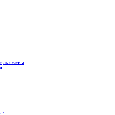
ерных систем
ки
кой