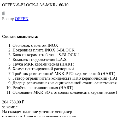
OFFEN-S-BLOCK-LAS-MKR-160/10
Бренд:
OFFEN
Состав комплекта:
Оголовок с зонтом INOX
Покровная плита INOX S-BLOCK
Блок из керамзитобетона S-BLOCK 1
Комплект подключения L.A.S.
Труба MKR керамическая (HART)
Хомут центрирующий распорный
Тройник ревизионный MKR-PTO керамический (HART)
Затвор-ограничитель конденсата KKS керамический (HA
Дверца ревизионная из оцинкованной стали, огнестойка
Решётка вентиляционная (HART)
Основание MKR-SO с отводом конденсата керамическое
204 758,00 ₽
за компл
На складе: наличие уточнит менеджер
отгрузка от 1 дня или самовывоз сегодня