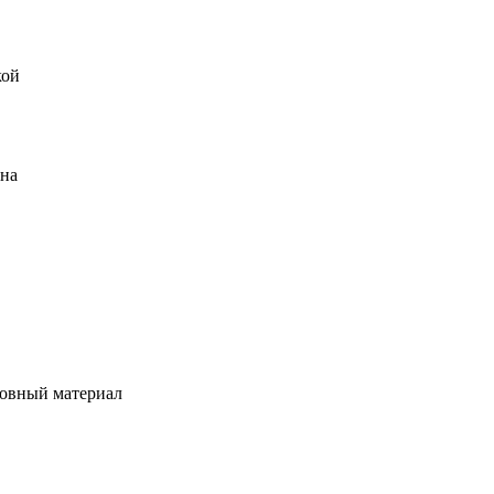
кой
ена
овный материал