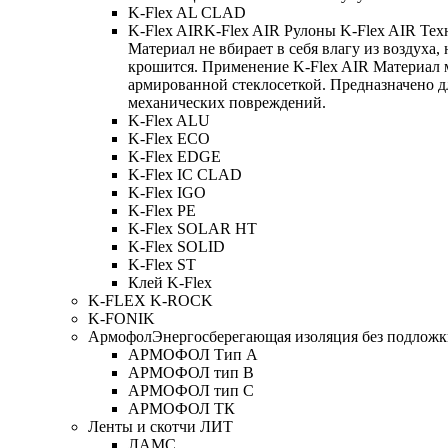
K-Flex AL CLAD
K-Flex AIR
K-Flex AIR Рулоны K-Flex AIR Тех
Материал не вбирает в себя влагу из воздуха,
крошится. Применение K-Flex AIR Материал 
армированной стеклосеткой. Предназначено д
механических повреждений.
K-Flex ALU
K-Flex ECO
K-Flex EDGE
K-Flex IC CLAD
K-Flex IGO
K-Flex PE
K-Flex SOLAR HT
K-Flex SOLID
K-Flex ST
Клей K-Flex
K-FLEX K-ROCK
K-FONIK
Армофол
Энергосберегающая изоляция без подлож
АРМОФОЛ Тип А
АРМОФОЛ тип В
АРМОФОЛ тип C
АРМОФОЛ ТК
Ленты и скотчи ЛИТ
ЛАМС