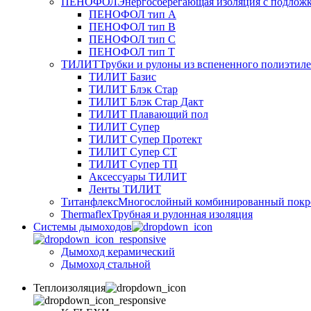
ПЕНОФОЛ
Энергосберегающая изоляция с подлож
ПЕНОФОЛ тип А
ПЕНОФОЛ тип B
ПЕНОФОЛ тип C
ПЕНОФОЛ тип T
ТИЛИТ
Трубки и рулоны из вспененного полиэтил
ТИЛИТ Базис
ТИЛИТ Блэк Стар
ТИЛИТ Блэк Стар Дакт
ТИЛИТ Плавающий пол
ТИЛИТ Супер
ТИЛИТ Супер Протект
ТИЛИТ Супер СТ
ТИЛИТ Супер ТП
Аксессуары ТИЛИТ
Ленты ТИЛИТ
Титанфлекс
Многослойный комбинированный покр
Thermaflex
Трубная и рулонная изоляция
Cистемы дымоходов
Дымоход керамический
Дымоход стальной
Теплоизоляция