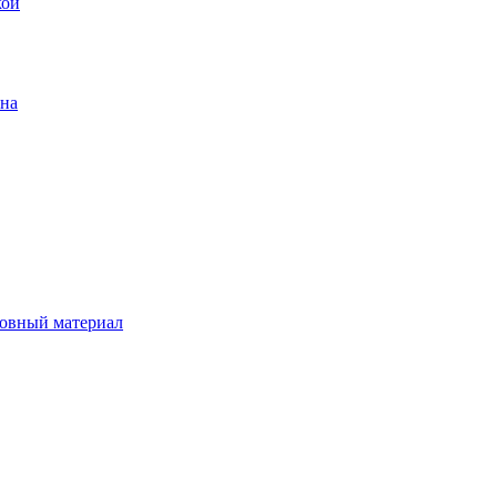
кой
ена
овный материал