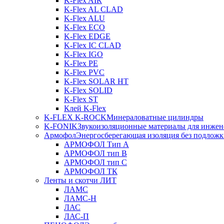
K-Flex AIR
K-Flex AL CLAD
K-Flex ALU
K-Flex ECO
K-Flex EDGE
K-Flex IC CLAD
K-Flex IGO
K-Flex PE
K-Flex PVC
K-Flex SOLAR HT
K-Flex SOLID
K-Flex ST
Клей K-Flex
K-FLEX K-ROCK
Минераловатные цилиндры
K-FONIK
Звукоизоляционные материалы для инжен
Армофол
Энергосберегающая изоляция без подлож
АРМОФОЛ Тип А
АРМОФОЛ тип В
АРМОФОЛ тип C
АРМОФОЛ ТК
Ленты и скотчи ЛИТ
ЛАМС
ЛАМС-Н
ЛАС
ЛАС-П