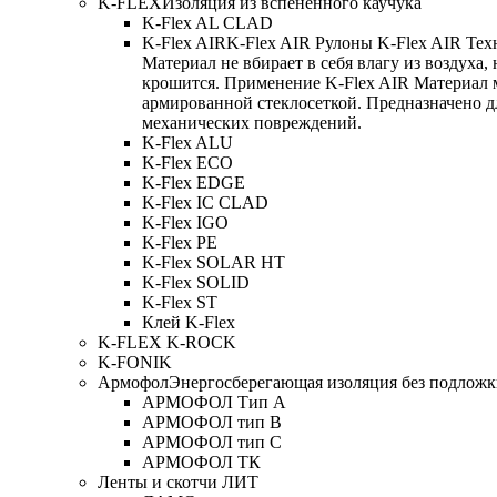
K-FLEX
Изоляция из вспененного каучука
K-Flex AL CLAD
K-Flex AIR
K-Flex AIR Рулоны K-Flex AIR Тех
Материал не вбирает в себя влагу из воздуха,
крошится. Применение K-Flex AIR Материал 
армированной стеклосеткой. Предназначено д
механических повреждений.
K-Flex ALU
K-Flex ECO
K-Flex EDGE
K-Flex IC CLAD
K-Flex IGO
K-Flex PE
K-Flex SOLAR HT
K-Flex SOLID
K-Flex ST
Клей K-Flex
K-FLEX K-ROCK
K-FONIK
Армофол
Энергосберегающая изоляция без подлож
АРМОФОЛ Тип А
АРМОФОЛ тип В
АРМОФОЛ тип C
АРМОФОЛ ТК
Ленты и скотчи ЛИТ