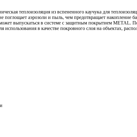
ническая теплоизоляция из вспененного каучука для теплоизоля
 не поглощает аэрозоли и пыль, чем предотвращает накопление ба
может выпускаться в системе c защитным покрытием METAL. По
ля использования в качестве покровного слоя на объектах, расп
ки