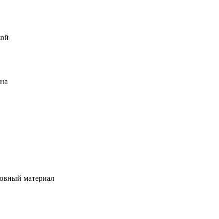
кой
ена
овный материал