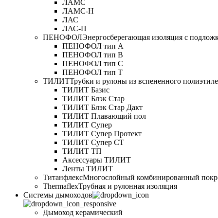
ЛАМС
ЛАМС-Н
ЛАС
ЛАС-П
ПЕНОФОЛ
Энергосберегающая изоляция с подлож
ПЕНОФОЛ тип А
ПЕНОФОЛ тип B
ПЕНОФОЛ тип C
ПЕНОФОЛ тип T
ТИЛИТ
Трубки и рулоны из вспененного полиэтил
ТИЛИТ Базис
ТИЛИТ Блэк Стар
ТИЛИТ Блэк Стар Дакт
ТИЛИТ Плавающий пол
ТИЛИТ Супер
ТИЛИТ Супер Протект
ТИЛИТ Супер СТ
ТИЛИТ ТП
Аксессуары ТИЛИТ
Ленты ТИЛИТ
Титанфлекс
Многослойный комбинированный покр
Thermaflex
Трубная и рулонная изоляция
Cистемы дымоходов
Дымоход керамический