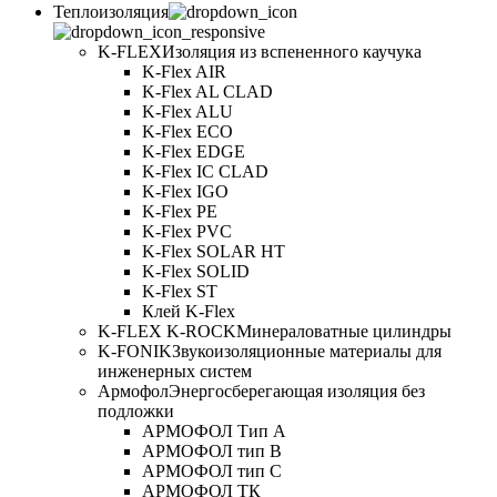
Теплоизоляция
K-FLEX
Изоляция из вспененного каучука
K-Flex AIR
K-Flex AL CLAD
K-Flex ALU
K-Flex ECO
K-Flex EDGE
K-Flex IC CLAD
K-Flex IGO
K-Flex PE
K-Flex PVC
K-Flex SOLAR HT
K-Flex SOLID
K-Flex ST
Клей K-Flex
K-FLEX K-ROCK
Минераловатные цилиндры
K-FONIK
Звукоизоляционные материалы для
инженерных систем
Армофол
Энергосберегающая изоляция без
подложки
АРМОФОЛ Тип А
АРМОФОЛ тип В
АРМОФОЛ тип C
АРМОФОЛ ТК