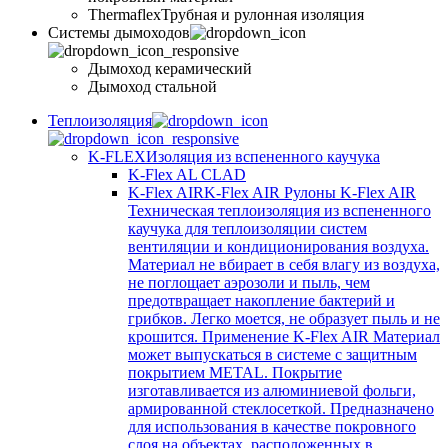
Thermaflex
Трубная и рулонная изоляция
Cистемы дымоходов
Дымоход керамический
Дымоход стальной
Теплоизоляция
K-FLEX
Изоляция из вспененного каучука
K-Flex AL CLAD
K-Flex AIR
K-Flex AIR Рулоны K-Flex AIR
Техническая теплоизоляция из вспененного
каучука для теплоизоляции систем
вентиляции и кондиционирования воздуха.
Материал не вбирает в себя влагу из воздуха,
не поглощает аэрозоли и пыль, чем
предотвращает накопление бактерий и
грибков. Легко моется, не образует пыль и не
крошится. Применение K-Flex AIR Материал
может выпускаться в системе c защитным
покрытием METAL. Покрытие
изготавливается из алюминиевой фольги,
армированной стеклосеткой. Предназначено
для использования в качестве покровного
слоя на объектах, расположенных в