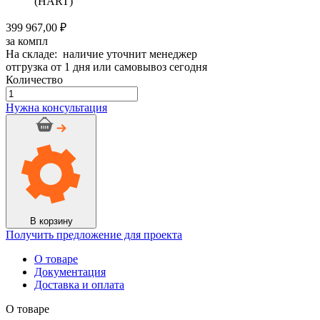
(HART)
399 967,00 ₽
за компл
На складе: наличие уточнит менеджер
отгрузка от 1 дня или самовывоз сегодня
Количество
Количество
товара
Нужна консультация
Дымоход
керамический
HART
d
250мм
h
14м
Сборка
№4
В корзину
Получить предложение для проекта
О товаре
Документация
Доставка и оплата
О товаре