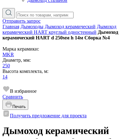
Дымоход стальной
Отправить запрос
Главная
Дымоходы
Дымоход керамический
Дымоход
керамический HART круглый одностенный
Дымоход
керамический HART d 250мм h 14м Сборка №4
Марка керамики:
MKR
Диаметр, мм:
250
Высота комплекта, м:
14
В избранное
Сравнить
Печать
Получить предложение для проекта
Дымоход керамический