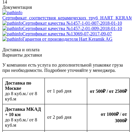
14
Документация
Сертификат_соответствия_керамических_труб_HART_KERA
Сертификат качества №1457-1-01-007-2018-01-10
Сертификат качества №1457-2-01-009-2018-01-10
Сертификат качества №13069-07-2017-09-07
Гарантия от производителя Hart Keramik AG
Доставка и оплата
Варианты доставки
У компании есть услуга по дополнительной упаковке груза
при необходимости. Подробнее уточняйте у менеджера.
Доставка по
Москве
oт 1 раб дня
от 500
₽
/ от 2500
₽
до 8 куб.м./ от 8
куб.м
Доставка МКАД
от 1000
₽
/
от
+ 10 км
oт 2 раб дня
до 8 куб.м./ от 8
3000
₽
куб.м