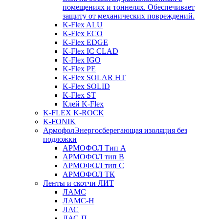
помещениях и тоннелях. Обеспечивает
защиту от механических повреждений.
K-Flex ALU
K-Flex ECO
K-Flex EDGE
K-Flex IC CLAD
K-Flex IGO
K-Flex PE
K-Flex SOLAR HT
K-Flex SOLID
K-Flex ST
Клей K-Flex
K-FLEX K-ROCK
K-FONIK
Армофол
Энергосберегающая изоляция без
подложки
АРМОФОЛ Тип А
АРМОФОЛ тип В
АРМОФОЛ тип C
АРМОФОЛ ТК
Ленты и скотчи ЛИТ
ЛАМС
ЛАМС-Н
ЛАС
ЛАС-П