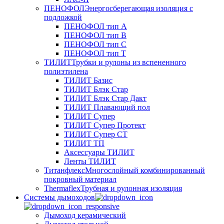
ПЕНОФОЛ
Энергосберегающая изоляция с
подложкой
ПЕНОФОЛ тип А
ПЕНОФОЛ тип B
ПЕНОФОЛ тип C
ПЕНОФОЛ тип T
ТИЛИТ
Трубки и рулоны из вспененного
полиэтилена
ТИЛИТ Базис
ТИЛИТ Блэк Стар
ТИЛИТ Блэк Стар Дакт
ТИЛИТ Плавающий пол
ТИЛИТ Супер
ТИЛИТ Супер Протект
ТИЛИТ Супер СТ
ТИЛИТ ТП
Аксессуары ТИЛИТ
Ленты ТИЛИТ
Титанфлекс
Многослойный комбинированный
покровный материал
Thermaflex
Трубная и рулонная изоляция
Cистемы дымоходов
Дымоход керамический