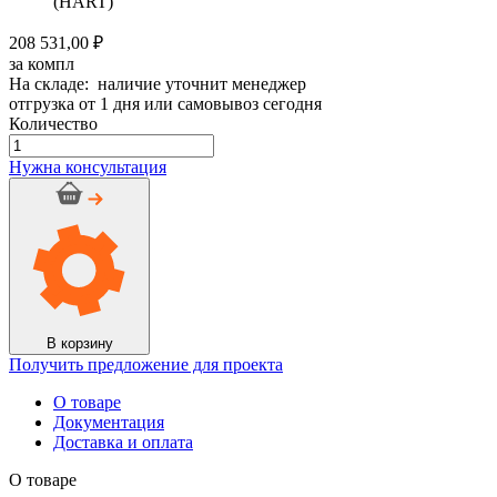
(HART)
208 531,00 ₽
за компл
На складе: наличие уточнит менеджер
отгрузка от 1 дня или самовывоз сегодня
Количество
Количество
товара
Нужна консультация
Дымоход
керамический
HART
d
200мм
h
8м
Сборка
№4
В корзину
Получить предложение для проекта
О товаре
Документация
Доставка и оплата
О товаре