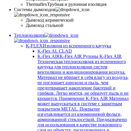
Thermaflex
Трубная и рулонная изоляция
Cистемы дымоходов
Дымоход керамический
Дымоход стальной
Теплоизоляция
K-FLEX
Изоляция из вспененного каучука
K-Flex AL CLAD
K-Flex AIR
K-Flex AIR Рулоны K-Flex AIR
Техническая теплоизоляция из вспененного
каучука для теплоизоляции систем
вентиляции и кондиционирования воздуха.
Материал не вбирает в себя влагу из воздуха,
не поглощает аэрозоли и пыль, чем
предотвращает накопление бактерий и
грибков. Легко моется, не образует пыль и не
крошится. Применение K-Flex AIR Материал
может выпускаться в системе c защитным
покрытием METAL. Покрытие
изготавливается из алюминиевой фольги,
армированной стеклосеткой. Предназначено
для использования в качестве покровного
слоя на объектах, расположенных в