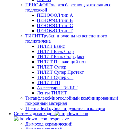
ПЕНОФОЛ
Энергосберегающая изоляция с
подложкой
ПЕНОФОЛ тип А
ПЕНОФОЛ тип B
ПЕНОФОЛ тип C
ПЕНОФОЛ тип T
ТИЛИТ
Трубки и рулоны из вспененного
полиэтилена
ТИЛИТ Базис
ТИЛИТ Блэк Стар
ТИЛИТ Блэк Стар Дакт
ТИЛИТ Плавающий пол
ТИЛИТ Супер
ТИЛИТ Супер Протект
ТИЛИТ Супер СТ
ТИЛИТ ТП
Аксессуары ТИЛИТ
Ленты ТИЛИТ
Титанфлекс
Многослойный комбинированный
покровный материал
Thermaflex
Трубная и рулонная изоляция
Cистемы дымоходов
Дымоход керамический