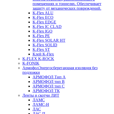
помещениях и тоннелях. Обеспечивает
защиту от механических повреждений.
K-Flex ALU
K-Flex ECO
K-Flex EDGE
K-Flex IC CLAD
K-Flex IGO
K-Flex PE
K-Flex SOLAR HT
K-Flex SOLID
K-Flex ST
Клей K-Flex
K-FLEX K-ROCK
K-FONIK
Армофол
Энергосберегающая изоляция без
подложки
АРМОФОЛ Тип А
АРМОФОЛ тип В
АРМОФОЛ тип C
АРМОФОЛ ТК
Ленты и скотчи ЛИТ
ЛАМС
ЛАМС-Н
ЛАС
ЛАС-П