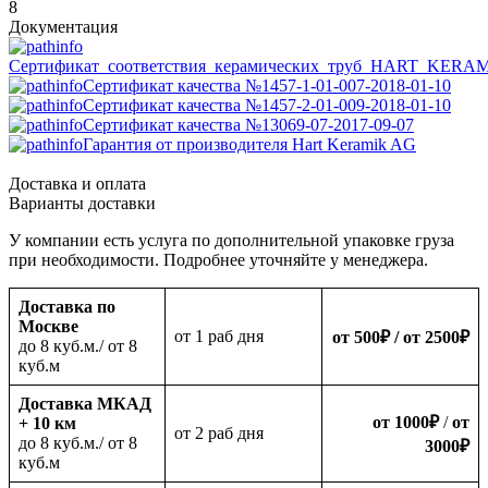
8
Документация
Сертификат_соответствия_керамических_труб_HART_KERA
Сертификат качества №1457-1-01-007-2018-01-10
Сертификат качества №1457-2-01-009-2018-01-10
Сертификат качества №13069-07-2017-09-07
Гарантия от производителя Hart Keramik AG
Доставка и оплата
Варианты доставки
У компании есть услуга по дополнительной упаковке груза
при необходимости. Подробнее уточняйте у менеджера.
Доставка по
Москве
oт 1 раб дня
от 500
₽
/ от 2500
₽
до 8 куб.м./ от 8
куб.м
Доставка МКАД
от 1000
₽
/
от
+ 10 км
oт 2 раб дня
до 8 куб.м./ от 8
3000
₽
куб.м