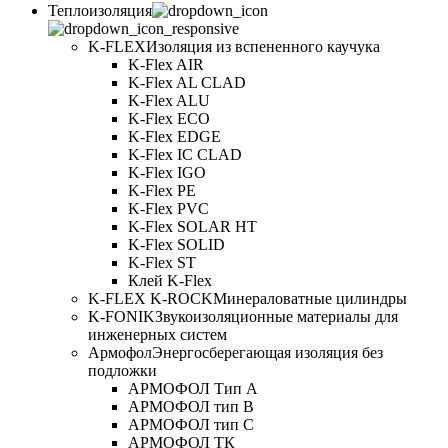
Теплоизоляция
K-FLEX
Изоляция из вспененного каучука
K-Flex AIR
K-Flex AL CLAD
K-Flex ALU
K-Flex ECO
K-Flex EDGE
K-Flex IC CLAD
K-Flex IGO
K-Flex PE
K-Flex PVC
K-Flex SOLAR HT
K-Flex SOLID
K-Flex ST
Клей K-Flex
K-FLEX K-ROCK
Минераловатные цилиндры
K-FONIK
Звукоизоляционные материалы для
инженерных систем
Армофол
Энергосберегающая изоляция без
подложки
АРМОФОЛ Тип А
АРМОФОЛ тип В
АРМОФОЛ тип C
АРМОФОЛ ТК