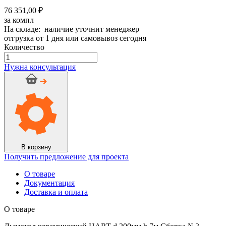
76 351,00 ₽
за компл
На складе: наличие уточнит менеджер
отгрузка от 1 дня или самовывоз сегодня
Количество
Количество
товара
Нужна консультация
Дымоход
керамический
HART
d
200мм
h
7м
Сборка
№3
В корзину
Получить предложение для проекта
О товаре
Документация
Доставка и оплата
О товаре