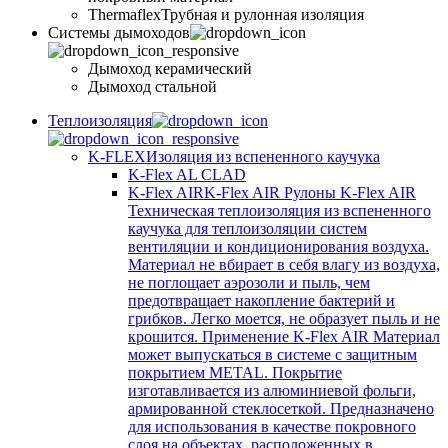
Thermaflex
Трубная и рулонная изоляция
Cистемы дымоходов
Дымоход керамический
Дымоход стальной
Теплоизоляция
K-FLEX
Изоляция из вспененного каучука
K-Flex AL CLAD
K-Flex AIR
K-Flex AIR Рулоны K-Flex AIR
Техническая теплоизоляция из вспененного
каучука для теплоизоляции систем
вентиляции и кондиционирования воздуха.
Материал не вбирает в себя влагу из воздуха,
не поглощает аэрозоли и пыль, чем
предотвращает накопление бактерий и
грибков. Легко моется, не образует пыль и не
крошится. Применение K-Flex AIR Материал
может выпускаться в системе c защитным
покрытием METAL. Покрытие
изготавливается из алюминиевой фольги,
армированной стеклосеткой. Предназначено
для использования в качестве покровного
слоя на объектах, расположенных в