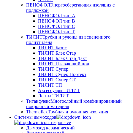
ПЕНОФОЛ
Энергосберегающая изоляция с
подложкой
ПЕНОФОЛ тип А
ПЕНОФОЛ тип B
ПЕНОФОЛ тип C
ПЕНОФОЛ тип T
ТИЛИТ
Трубки и рулоны из вспененного
полиэтилена
ТИЛИТ Базис
ТИЛИТ Блэк Стар
ТИЛИТ Блэк Стар Дакт
ТИЛИТ Плавающий пол
ТИЛИТ Супер
ТИЛИТ Супер Протект
ТИЛИТ Супер СТ
ТИЛИТ ТП
Аксессуары ТИЛИТ
Ленты ТИЛИТ
Титанфлекс
Многослойный комбинированный
покровный материал
Thermaflex
Трубная и рулонная изоляция
Cистемы дымоходов
Дымоход керамический