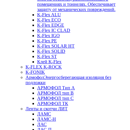
помещениях и тоннелях. Обеспечивает
защиту от механических повреждений.
K-Flex ALU
K-Flex ECO
K-Flex EDGE
K-Flex IC CLAD
K-Flex IGO
K-Flex PE
K-Flex SOLAR HT
K-Flex SOLID
K-Flex ST
Клей K-Flex
K-FLEX K-ROCK
K-FONIK
Армофол
Энергосберегающая изоляция без
подложки
АРМОФОЛ Тип А
АРМОФОЛ тип В
АРМОФОЛ тип C
АРМОФОЛ ТК
Ленты и скотчи ЛИТ
ЛАМС
ЛАМС-Н
ЛАС
ЛАС-П