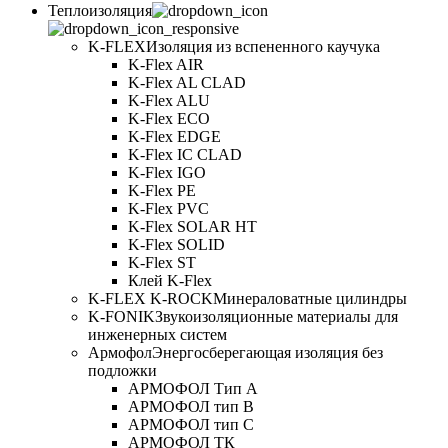
Теплоизоляция
K-FLEX
Изоляция из вспененного каучука
K-Flex AIR
K-Flex AL CLAD
K-Flex ALU
K-Flex ECO
K-Flex EDGE
K-Flex IC CLAD
K-Flex IGO
K-Flex PE
K-Flex PVC
K-Flex SOLAR HT
K-Flex SOLID
K-Flex ST
Клей K-Flex
K-FLEX K-ROCK
Минераловатные цилиндры
K-FONIK
Звукоизоляционные материалы для
инженерных систем
Армофол
Энергосберегающая изоляция без
подложки
АРМОФОЛ Тип А
АРМОФОЛ тип В
АРМОФОЛ тип C
АРМОФОЛ ТК