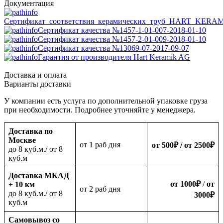
Документация
Сертификат_соответствия_керамических_труб_HART_KERA
Сертификат качества №1457-1-01-007-2018-01-10
Сертификат качества №1457-2-01-009-2018-01-10
Сертификат качества №13069-07-2017-09-07
Гарантия от производителя Hart Keramik AG
Доставка и оплата
Варианты доставки
У компании есть услуга по дополнительной упаковке груза
при необходимости. Подробнее уточняйте у менеджера.
Доставка по
Москве
oт 1 раб дня
от 500
₽
/ от 2500
₽
до 8 куб.м./ от 8
куб.м
Доставка МКАД
от 1000
₽
/
от
+ 10 км
oт 2 раб дня
до 8 куб.м./ от 8
3000
₽
куб.м
Самовывоз со