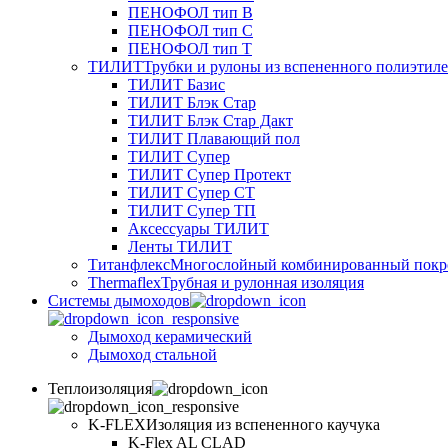
ПЕНОФОЛ тип B
ПЕНОФОЛ тип C
ПЕНОФОЛ тип T
ТИЛИТ
Трубки и рулоны из вспененного полиэтил
ТИЛИТ Базис
ТИЛИТ Блэк Стар
ТИЛИТ Блэк Стар Дакт
ТИЛИТ Плавающий пол
ТИЛИТ Супер
ТИЛИТ Супер Протект
ТИЛИТ Супер СТ
ТИЛИТ Супер ТП
Аксессуары ТИЛИТ
Ленты ТИЛИТ
Титанфлекс
Многослойный комбинированный покр
Thermaflex
Трубная и рулонная изоляция
Cистемы дымоходов
Дымоход керамический
Дымоход стальной
Теплоизоляция
K-FLEX
Изоляция из вспененного каучука
K-Flex AL CLAD