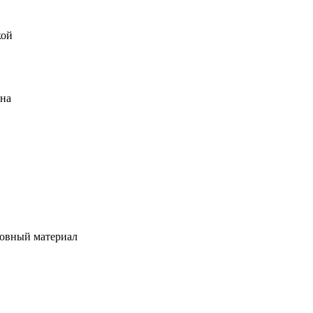
кой
ена
овный материал