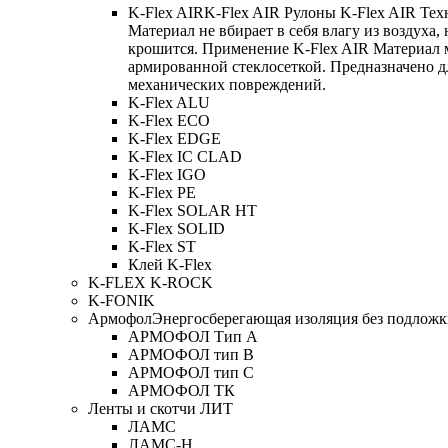
K-Flex AIR
K-Flex AIR Рулоны K-Flex AIR Тех
Материал не вбирает в себя влагу из воздуха,
крошится. Применение K-Flex AIR Материал 
армированной стеклосеткой. Предназначено д
механических повреждений.
K-Flex ALU
K-Flex ECO
K-Flex EDGE
K-Flex IC CLAD
K-Flex IGO
K-Flex PE
K-Flex SOLAR HT
K-Flex SOLID
K-Flex ST
Клей K-Flex
K-FLEX K-ROCK
K-FONIK
Армофол
Энергосберегающая изоляция без подлож
АРМОФОЛ Тип А
АРМОФОЛ тип В
АРМОФОЛ тип C
АРМОФОЛ ТК
Ленты и скотчи ЛИТ
ЛАМС
ЛАМС-Н