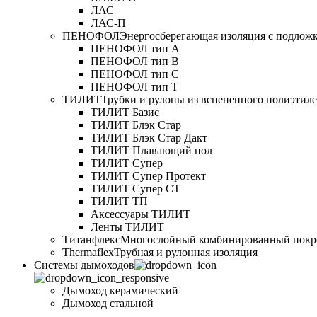
ЛАС
ЛАС-П
ПЕНОФОЛ
Энергосберегающая изоляция с подлож
ПЕНОФОЛ тип А
ПЕНОФОЛ тип B
ПЕНОФОЛ тип C
ПЕНОФОЛ тип T
ТИЛИТ
Трубки и рулоны из вспененного полиэтил
ТИЛИТ Базис
ТИЛИТ Блэк Стар
ТИЛИТ Блэк Стар Дакт
ТИЛИТ Плавающий пол
ТИЛИТ Супер
ТИЛИТ Супер Протект
ТИЛИТ Супер СТ
ТИЛИТ ТП
Аксессуары ТИЛИТ
Ленты ТИЛИТ
Титанфлекс
Многослойный комбинированный покр
Thermaflex
Трубная и рулонная изоляция
Cистемы дымоходов
Дымоход керамический
Дымоход стальной