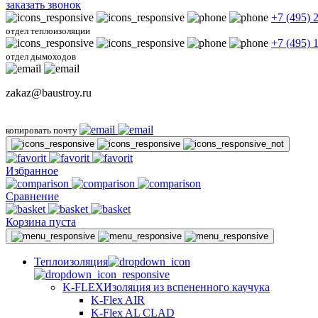
заказать звонок
+7 (495) 
отдел теплоизоляции
+7 (495) 
отдел дымоходов
zakaz@baustroy.ru
копировать почту
Избранное
Сравнение
Корзина пуста
Теплоизоляция
K-FLEX
Изоляция из вспененного каучука
K-Flex AIR
K-Flex AL CLAD