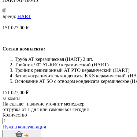
HART-AT-180/15
Бренд:
HART
151 027,00
₽
Состав комплекта:
Труба AT керамическая (HART) 2 шт.
Тройник 90° AT-RRO керамический (HART)
Тройник ревизионный AT-PTO керамический (HART)
Затвор-ограничитель конденсата KKS керамический (H
Основание AT-SO с отводом конденсата керамическое (
151 027,00 ₽
за компл
На складе: наличие уточнит менеджер
отгрузка от 1 дня или самовывоз сегодня
Количество
Количество
товара
Нужна консультация
Дымоход
керамический