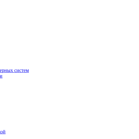
ерных систем
ки
кой