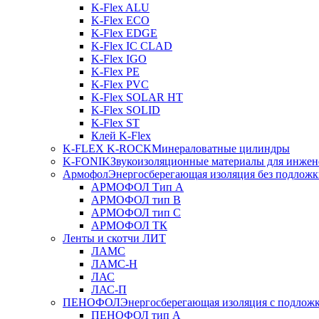
K-Flex ALU
K-Flex ECO
K-Flex EDGE
K-Flex IC CLAD
K-Flex IGO
K-Flex PE
K-Flex PVC
K-Flex SOLAR HT
K-Flex SOLID
K-Flex ST
Клей K-Flex
K-FLEX K-ROCK
Минераловатные цилиндры
K-FONIK
Звукоизоляционные материалы для инжен
Армофол
Энергосберегающая изоляция без подлож
АРМОФОЛ Тип А
АРМОФОЛ тип В
АРМОФОЛ тип C
АРМОФОЛ ТК
Ленты и скотчи ЛИТ
ЛАМС
ЛАМС-Н
ЛАС
ЛАС-П
ПЕНОФОЛ
Энергосберегающая изоляция с подлож
ПЕНОФОЛ тип А