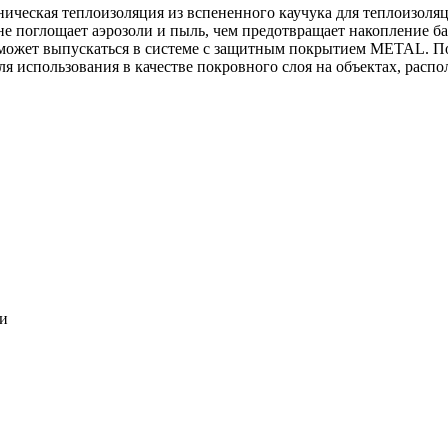
ническая теплоизоляция из вспененного каучука для теплоизоля
 не поглощает аэрозоли и пыль, чем предотвращает накопление ба
может выпускаться в системе c защитным покрытием METAL. По
ля использования в качестве покровного слоя на объектах, расп
ки