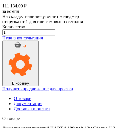
111 134,00 ₽
за компл
На складе: наличие уточнит менеджер
отгрузка от 1 дня или самовывоз сегодня
Количество
Количество
товара
Нужна консультация
Дымоход
керамический
HART
d
180мм
h
13м
Сборка
№3
В корзину
Получить предложение для проекта
О товаре
Документация
Доставка и оплата
О товаре