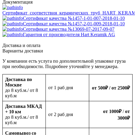
Документация
Сертификат_соответствия_керамических_труб_HART_KERA
Сертификат качества №1457-1-01-007-2018-01-10
Сертификат качества №1457-2-01-009-2018-01-10
Сертификат качества №13069-07-2017-09-07
Гарантия от производителя Hart Keramik AG
Доставка и оплата
Варианты доставки
У компании есть услуга по дополнительной упаковке груза
при необходимости. Подробнее уточняйте у менеджера.
Доставка по
Москве
oт 1 раб дня
от 500
₽
/ от 2500
₽
до 8 куб.м./ от 8
куб.м
Доставка МКАД
от 1000
₽
/
от
+ 10 км
oт 2 раб дня
до 8 куб.м./ от 8
3000
₽
куб.м
Самовывоз со