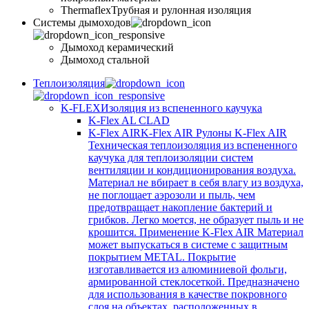
Thermaflex
Трубная и рулонная изоляция
Cистемы дымоходов
Дымоход керамический
Дымоход стальной
Теплоизоляция
K-FLEX
Изоляция из вспененного каучука
K-Flex AL CLAD
K-Flex AIR
K-Flex AIR Рулоны K-Flex AIR
Техническая теплоизоляция из вспененного
каучука для теплоизоляции систем
вентиляции и кондиционирования воздуха.
Материал не вбирает в себя влагу из воздуха,
не поглощает аэрозоли и пыль, чем
предотвращает накопление бактерий и
грибков. Легко моется, не образует пыль и не
крошится. Применение K-Flex AIR Материал
может выпускаться в системе c защитным
покрытием METAL. Покрытие
изготавливается из алюминиевой фольги,
армированной стеклосеткой. Предназначено
для использования в качестве покровного
слоя на объектах, расположенных в