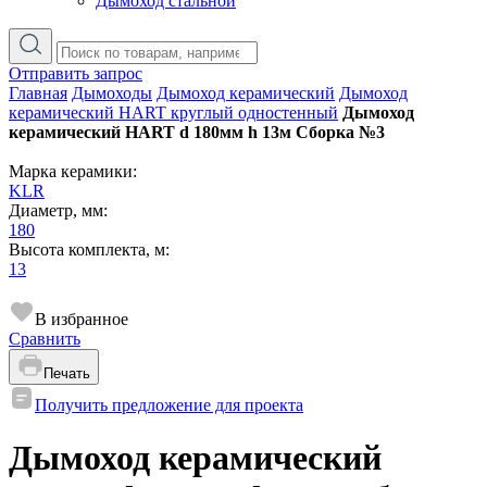
Дымоход стальной
Отправить запрос
Главная
Дымоходы
Дымоход керамический
Дымоход
керамический HART круглый одностенный
Дымоход
керамический HART d 180мм h 13м Сборка №3
Марка керамики:
KLR
Диаметр, мм:
180
Высота комплекта, м:
13
В избранное
Сравнить
Печать
Получить предложение для проекта
Дымоход керамический