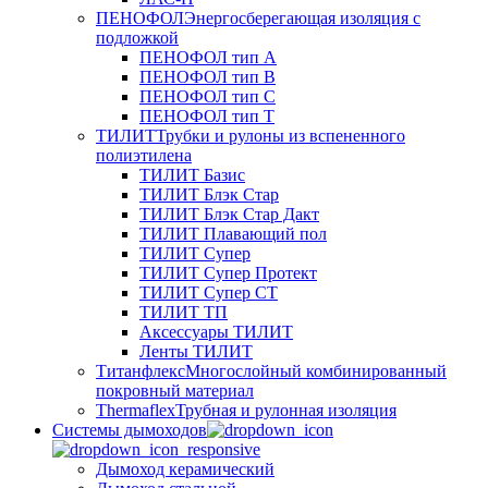
ПЕНОФОЛ
Энергосберегающая изоляция с
подложкой
ПЕНОФОЛ тип А
ПЕНОФОЛ тип B
ПЕНОФОЛ тип C
ПЕНОФОЛ тип T
ТИЛИТ
Трубки и рулоны из вспененного
полиэтилена
ТИЛИТ Базис
ТИЛИТ Блэк Стар
ТИЛИТ Блэк Стар Дакт
ТИЛИТ Плавающий пол
ТИЛИТ Супер
ТИЛИТ Супер Протект
ТИЛИТ Супер СТ
ТИЛИТ ТП
Аксессуары ТИЛИТ
Ленты ТИЛИТ
Титанфлекс
Многослойный комбинированный
покровный материал
Thermaflex
Трубная и рулонная изоляция
Cистемы дымоходов
Дымоход керамический