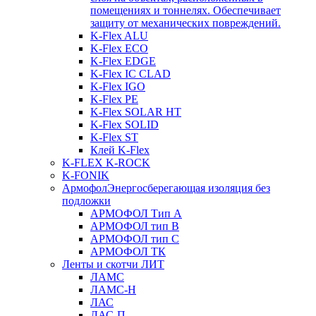
помещениях и тоннелях. Обеспечивает
защиту от механических повреждений.
K-Flex ALU
K-Flex ECO
K-Flex EDGE
K-Flex IC CLAD
K-Flex IGO
K-Flex PE
K-Flex SOLAR HT
K-Flex SOLID
K-Flex ST
Клей K-Flex
K-FLEX K-ROCK
K-FONIK
Армофол
Энергосберегающая изоляция без
подложки
АРМОФОЛ Тип А
АРМОФОЛ тип В
АРМОФОЛ тип C
АРМОФОЛ ТК
Ленты и скотчи ЛИТ
ЛАМС
ЛАМС-Н
ЛАС
ЛАС-П