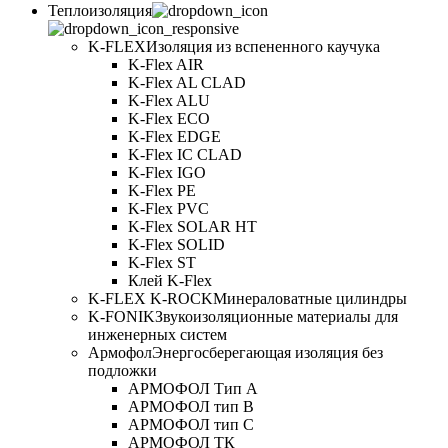
Теплоизоляция
K-FLEX
Изоляция из вспененного каучука
K-Flex AIR
K-Flex AL CLAD
K-Flex ALU
K-Flex ECO
K-Flex EDGE
K-Flex IC CLAD
K-Flex IGO
K-Flex PE
K-Flex PVC
K-Flex SOLAR HT
K-Flex SOLID
K-Flex ST
Клей K-Flex
K-FLEX K-ROCK
Минераловатные цилиндры
K-FONIK
Звукоизоляционные материалы для
инженерных систем
Армофол
Энергосберегающая изоляция без
подложки
АРМОФОЛ Тип А
АРМОФОЛ тип В
АРМОФОЛ тип C
АРМОФОЛ ТК