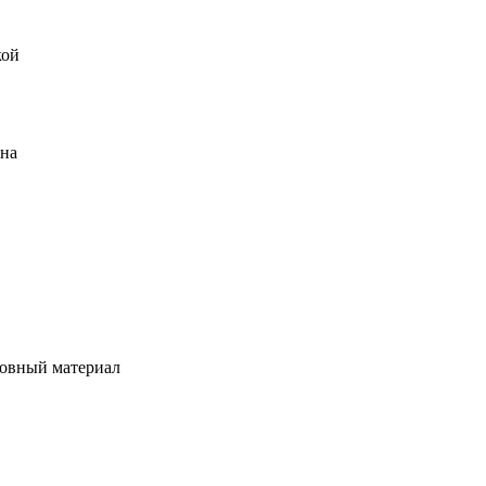
кой
ена
овный материал