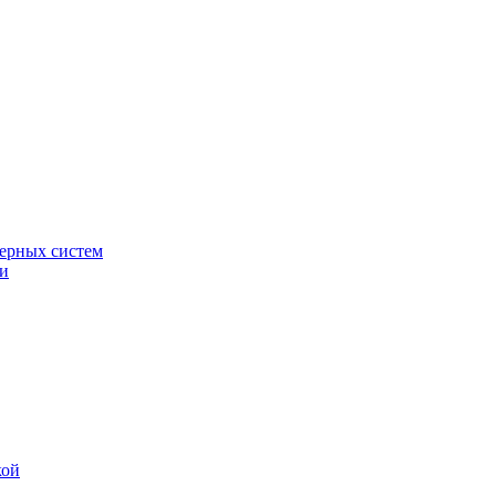
ерных систем
ки
кой