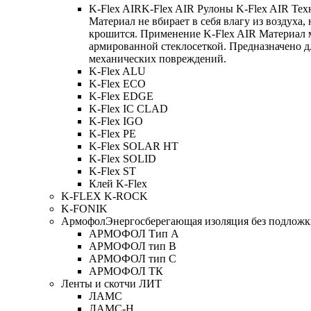
K-Flex AIR
K-Flex AIR Рулоны K-Flex AIR Тех
Материал не вбирает в себя влагу из воздуха,
крошится. Применение K-Flex AIR Материал 
армированной стеклосеткой. Предназначено д
механических повреждений.
K-Flex ALU
K-Flex ECO
K-Flex EDGE
K-Flex IC CLAD
K-Flex IGO
K-Flex PE
K-Flex SOLAR HT
K-Flex SOLID
K-Flex ST
Клей K-Flex
K-FLEX K-ROCK
K-FONIK
Армофол
Энергосберегающая изоляция без подлож
АРМОФОЛ Тип А
АРМОФОЛ тип В
АРМОФОЛ тип C
АРМОФОЛ ТК
Ленты и скотчи ЛИТ
ЛАМС
ЛАМС-Н