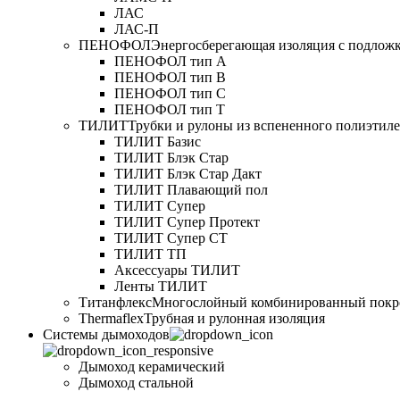
ЛАС
ЛАС-П
ПЕНОФОЛ
Энергосберегающая изоляция с подлож
ПЕНОФОЛ тип А
ПЕНОФОЛ тип B
ПЕНОФОЛ тип C
ПЕНОФОЛ тип T
ТИЛИТ
Трубки и рулоны из вспененного полиэтил
ТИЛИТ Базис
ТИЛИТ Блэк Стар
ТИЛИТ Блэк Стар Дакт
ТИЛИТ Плавающий пол
ТИЛИТ Супер
ТИЛИТ Супер Протект
ТИЛИТ Супер СТ
ТИЛИТ ТП
Аксессуары ТИЛИТ
Ленты ТИЛИТ
Титанфлекс
Многослойный комбинированный покр
Thermaflex
Трубная и рулонная изоляция
Cистемы дымоходов
Дымоход керамический
Дымоход стальной