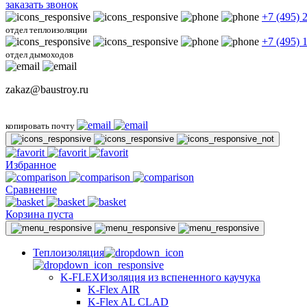
заказать звонок
+7 (495) 
отдел теплоизоляции
+7 (495) 
отдел дымоходов
zakaz@baustroy.ru
копировать почту
Избранное
Сравнение
Корзина пуста
Теплоизоляция
K-FLEX
Изоляция из вспененного каучука
K-Flex AIR
K-Flex AL CLAD