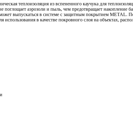
ническая теплоизоляция из вспененного каучука для теплоизоля
 не поглощает аэрозоли и пыль, чем предотвращает накопление ба
может выпускаться в системе c защитным покрытием METAL. По
ля использования в качестве покровного слоя на объектах, расп
ки