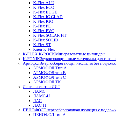
K-Flex ALU
K-Flex ECO
K-Flex EDGE
K-Flex IC CLAD
K-Flex IGO
K-Flex PE
K-Flex PVC
K-Flex SOLAR HT
K-Flex SOLID
K-Flex ST
Клей K-Flex
K-FLEX K-ROCK
Минераловатные цилиндры
K-FONIK
Звукоизоляционные материалы для инжен
Армофол
Энергосберегающая изоляция без подлож
АРМОФОЛ Тип А
АРМОФОЛ тип В
АРМОФОЛ тип C
АРМОФОЛ ТК
Ленты и скотчи ЛИТ
ЛАМС
ЛАМС-Н
ЛАС
ЛАС-П
ПЕНОФОЛ
Энергосберегающая изоляция с подлож
ПЕНОФОЛ тип А