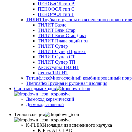
ПЕНОФОЛ тип B
ПЕНОФОЛ тип C
ПЕНОФОЛ тип T
ТИЛИТ
Трубки и рулоны из вспененного полиэтил
ТИЛИТ Базис
ТИЛИТ Блэк Стар
ТИЛИТ Блэк Стар Дакт
ТИЛИТ Плавающий пол
ТИЛИТ Супер
ТИЛИТ Супер Протект
ТИЛИТ Супер СТ
ТИЛИТ Супер ТП
Аксессуары ТИЛИТ
Ленты ТИЛИТ
Титанфлекс
Многослойный комбинированный покр
Thermaflex
Трубная и рулонная изоляция
Cистемы дымоходов
Дымоход керамический
Дымоход стальной
Теплоизоляция
K-FLEX
Изоляция из вспененного каучука
K-Flex AL CLAD