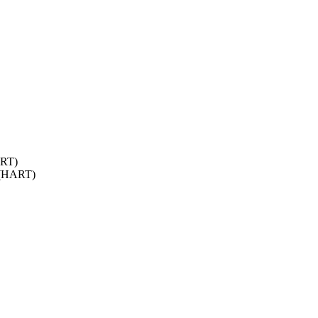
ART)
 (HART)