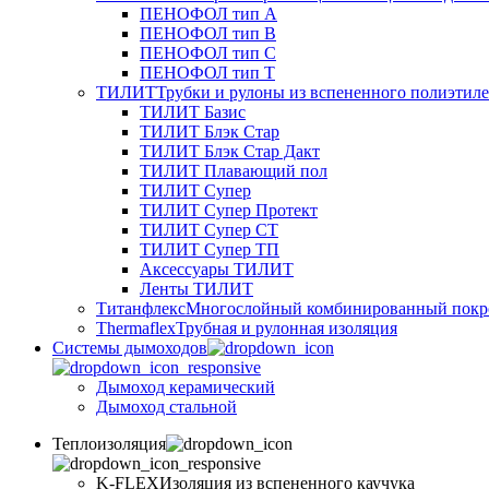
ПЕНОФОЛ тип А
ПЕНОФОЛ тип B
ПЕНОФОЛ тип C
ПЕНОФОЛ тип T
ТИЛИТ
Трубки и рулоны из вспененного полиэтил
ТИЛИТ Базис
ТИЛИТ Блэк Стар
ТИЛИТ Блэк Стар Дакт
ТИЛИТ Плавающий пол
ТИЛИТ Супер
ТИЛИТ Супер Протект
ТИЛИТ Супер СТ
ТИЛИТ Супер ТП
Аксессуары ТИЛИТ
Ленты ТИЛИТ
Титанфлекс
Многослойный комбинированный покр
Thermaflex
Трубная и рулонная изоляция
Cистемы дымоходов
Дымоход керамический
Дымоход стальной
Теплоизоляция
K-FLEX
Изоляция из вспененного каучука