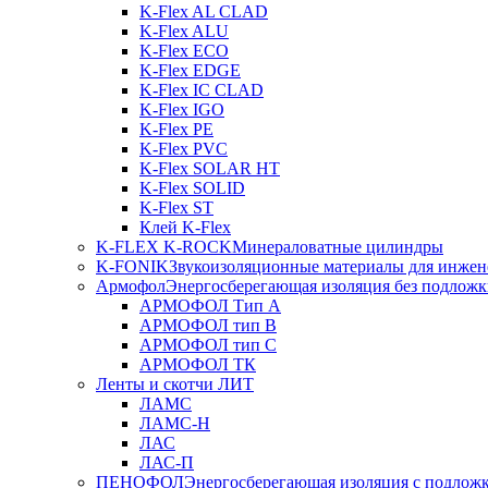
K-Flex AL CLAD
K-Flex ALU
K-Flex ECO
K-Flex EDGE
K-Flex IC CLAD
K-Flex IGO
K-Flex PE
K-Flex PVC
K-Flex SOLAR HT
K-Flex SOLID
K-Flex ST
Клей K-Flex
K-FLEX K-ROCK
Минераловатные цилиндры
K-FONIK
Звукоизоляционные материалы для инжен
Армофол
Энергосберегающая изоляция без подлож
АРМОФОЛ Тип А
АРМОФОЛ тип В
АРМОФОЛ тип C
АРМОФОЛ ТК
Ленты и скотчи ЛИТ
ЛАМС
ЛАМС-Н
ЛАС
ЛАС-П
ПЕНОФОЛ
Энергосберегающая изоляция с подлож