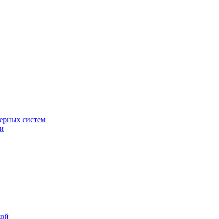
ерных систем
ки
кой