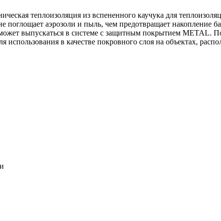
ническая теплоизоляция из вспененного каучука для теплоизоля
 не поглощает аэрозоли и пыль, чем предотвращает накопление ба
может выпускаться в системе c защитным покрытием METAL. По
ля использования в качестве покровного слоя на объектах, расп
ки