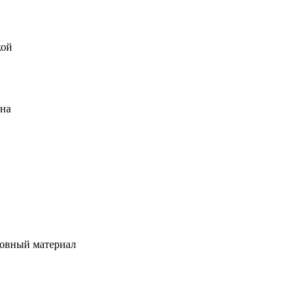
кой
ена
овный материал