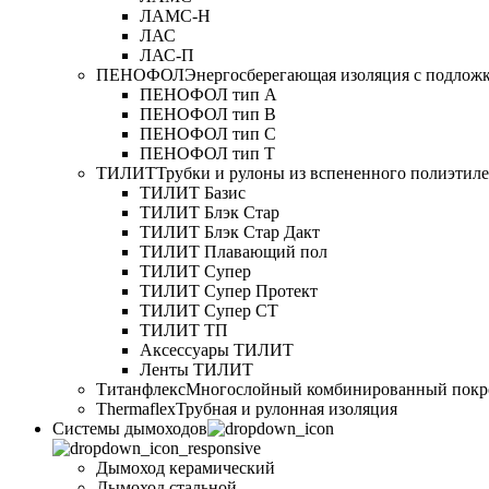
ЛАМС-Н
ЛАС
ЛАС-П
ПЕНОФОЛ
Энергосберегающая изоляция с подлож
ПЕНОФОЛ тип А
ПЕНОФОЛ тип B
ПЕНОФОЛ тип C
ПЕНОФОЛ тип T
ТИЛИТ
Трубки и рулоны из вспененного полиэтил
ТИЛИТ Базис
ТИЛИТ Блэк Стар
ТИЛИТ Блэк Стар Дакт
ТИЛИТ Плавающий пол
ТИЛИТ Супер
ТИЛИТ Супер Протект
ТИЛИТ Супер СТ
ТИЛИТ ТП
Аксессуары ТИЛИТ
Ленты ТИЛИТ
Титанфлекс
Многослойный комбинированный покр
Thermaflex
Трубная и рулонная изоляция
Cистемы дымоходов
Дымоход керамический
Дымоход стальной