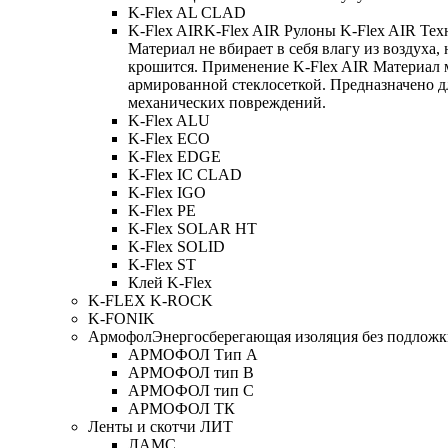
K-Flex AL CLAD
K-Flex AIR
K-Flex AIR Рулоны K-Flex AIR Тех
Материал не вбирает в себя влагу из воздуха,
крошится. Применение K-Flex AIR Материал 
армированной стеклосеткой. Предназначено д
механических повреждений.
K-Flex ALU
K-Flex ECO
K-Flex EDGE
K-Flex IC CLAD
K-Flex IGO
K-Flex PE
K-Flex SOLAR HT
K-Flex SOLID
K-Flex ST
Клей K-Flex
K-FLEX K-ROCK
K-FONIK
Армофол
Энергосберегающая изоляция без подлож
АРМОФОЛ Тип А
АРМОФОЛ тип В
АРМОФОЛ тип C
АРМОФОЛ ТК
Ленты и скотчи ЛИТ
ЛАМС