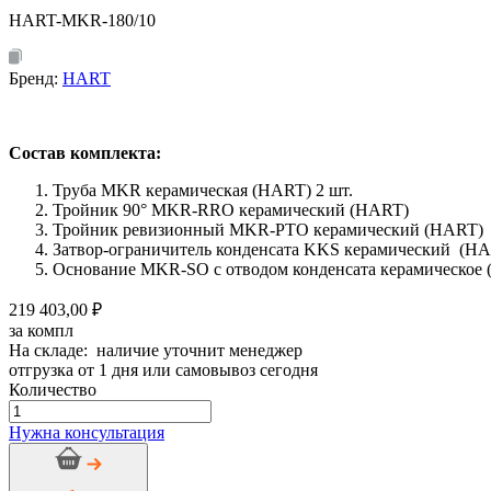
HART-MKR-180/10
Бренд:
HART
Состав комплекта:
Труба MKR керамическая (HART) 2 шт.
Тройник 90° MKR-RRO керамический (HART)
Тройник ревизионный MKR-PTO керамический (HART)
Затвор-ограничитель конденсата KKS керамический (H
Основание MKR-SO с отводом конденсата керамическое
219 403,00 ₽
за компл
На складе: наличие уточнит менеджер
отгрузка от 1 дня или самовывоз сегодня
Количество
Количество
товара
Нужна консультация
Дымоход
керамический
HART