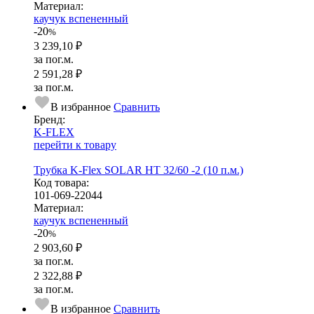
Ма­­те­­ри­­ал:
каучук вспененный
-20
%
3 239,10 ₽
за пог.м.
2 591,28 ₽
за пог.м.
В избранное
Сравнить
Бренд:
K-FLEX
перейти к товару
Трубка K-Flex SOLAR HT 32/60 -2 (10 п.м.)
Код товара:
101-069-22044
Ма­­те­­ри­­ал:
каучук вспененный
-20
%
2 903,60 ₽
за пог.м.
2 322,88 ₽
за пог.м.
В избранное
Сравнить