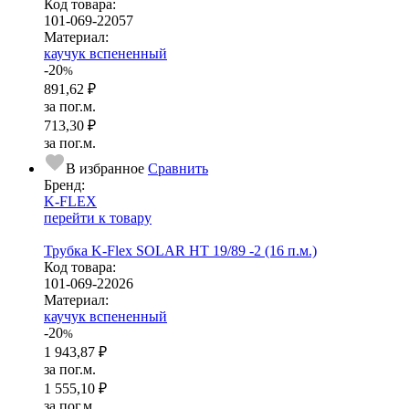
Код товара:
101-069-22057
Ма­­те­­ри­­ал:
каучук вспененный
-20
%
891,62 ₽
за пог.м.
713,30 ₽
за пог.м.
В избранное
Сравнить
Бренд:
K-FLEX
перейти к товару
Трубка K-Flex SOLAR HT 19/89 -2 (16 п.м.)
Код товара:
101-069-22026
Ма­­те­­ри­­ал:
каучук вспененный
-20
%
1 943,87 ₽
за пог.м.
1 555,10 ₽
за пог.м.