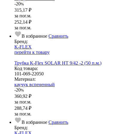
-20
%
315,17 ₽
за пог.м.
252,14 ₽
за пог.м.
В избранное
Сравнить
Бренд:
K-FLEX
перейти к товару
Трубка K-Flex SOLAR HT 9/42 -2 (50 п.м.)
Код товара:
101-069-22050
Ма­­те­­ри­­ал:
каучук вспененный
-20
%
360,92 ₽
за пог.м.
288,74 ₽
за пог.м.
В избранное
Сравнить
Бренд:
K-FLEX