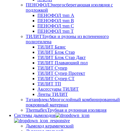
ПЕНОФОЛ
Энергосберегающая изоляция с
подложкой
ПЕНОФОЛ тип А
ПЕНОФОЛ тип B
ПЕНОФОЛ тип C
ПЕНОФОЛ тип T
ТИЛИТ
Трубки и рулоны из вспененного
полиэтилена
ТИЛИТ Базис
ТИЛИТ Блэк Стар
ТИЛИТ Блэк Стар Дакт
ТИЛИТ Плавающий пол
ТИЛИТ Супер
ТИЛИТ Супер Протект
ТИЛИТ Супер СТ
ТИЛИТ ТП
Аксессуары ТИЛИТ
Ленты ТИЛИТ
Титанфлекс
Многослойный комбинированный
покровный материал
Thermaflex
Трубная и рулонная изоляция
Cистемы дымоходов
Дымоход керамический