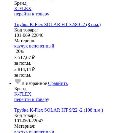
Бренд:
K-FLEX
перейти к товару
Трубка K-Flex SOLAR HT 32/89 -2 (8 п.м.)
Код товара:
101-069-22046
Ма­­те­­ри­­ал:
каучук вспененный
-20
%
3 517,67 ₽
за пог.м.
2 814,14 ₽
за пог.м.
В избранное
Сравнить
Бренд:
K-FLEX
перейти к товару
Трубка K-Flex SOLAR HT 9/22 -2 (108 п.м.)
Код товара:
101-069-22047
Ма­­те­­ри­­ал:
каучук вспененный