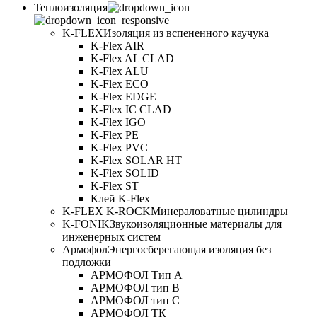
Теплоизоляция
K-FLEX
Изоляция из вспененного каучука
K-Flex AIR
K-Flex AL CLAD
K-Flex ALU
K-Flex ECO
K-Flex EDGE
K-Flex IC CLAD
K-Flex IGO
K-Flex PE
K-Flex PVC
K-Flex SOLAR HT
K-Flex SOLID
K-Flex ST
Клей K-Flex
K-FLEX K-ROCK
Минераловатные цилиндры
K-FONIK
Звукоизоляционные материалы для
инженерных систем
Армофол
Энергосберегающая изоляция без
подложки
АРМОФОЛ Тип А
АРМОФОЛ тип В
АРМОФОЛ тип C
АРМОФОЛ ТК