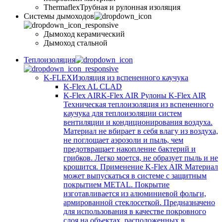
Thermaflex
Трубная и рулонная изоляция
Cистемы дымоходов
Дымоход керамический
Дымоход стальной
Теплоизоляция
K-FLEX
Изоляция из вспененного каучука
K-Flex AL CLAD
K-Flex AIR
K-Flex AIR Рулоны K-Flex AIR
Техническая теплоизоляция из вспененного
каучука для теплоизоляции систем
вентиляции и кондиционирования воздуха.
Материал не вбирает в себя влагу из воздуха,
не поглощает аэрозоли и пыль, чем
предотвращает накопление бактерий и
грибков. Легко моется, не образует пыль и не
крошится. Применение K-Flex AIR Материал
может выпускаться в системе c защитным
покрытием METAL. Покрытие
изготавливается из алюминиевой фольги,
армированной стеклосеткой. Предназначено
для использования в качестве покровного
слоя на объектах, расположенных в