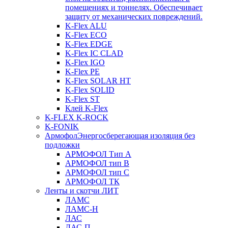
помещениях и тоннелях. Обеспечивает
защиту от механических повреждений.
K-Flex ALU
K-Flex ECO
K-Flex EDGE
K-Flex IC CLAD
K-Flex IGO
K-Flex PE
K-Flex SOLAR HT
K-Flex SOLID
K-Flex ST
Клей K-Flex
K-FLEX K-ROCK
K-FONIK
Армофол
Энергосберегающая изоляция без
подложки
АРМОФОЛ Тип А
АРМОФОЛ тип В
АРМОФОЛ тип C
АРМОФОЛ ТК
Ленты и скотчи ЛИТ
ЛАМС
ЛАМС-Н
ЛАС
ЛАС-П