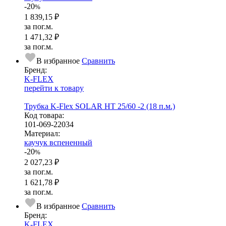
-20
%
1 839,15 ₽
за пог.м.
1 471,32 ₽
за пог.м.
В избранное
Сравнить
Бренд:
K-FLEX
перейти к товару
Трубка K-Flex SOLAR HT 25/60 -2 (18 п.м.)
Код товара:
101-069-22034
Ма­­те­­ри­­ал:
каучук вспененный
-20
%
2 027,23 ₽
за пог.м.
1 621,78 ₽
за пог.м.
В избранное
Сравнить
Бренд:
K-FLEX