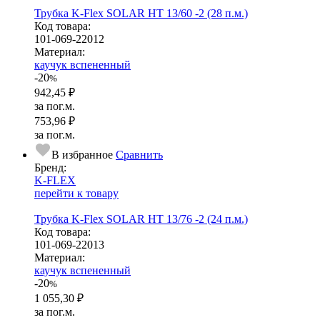
Трубка K-Flex SOLAR HT 13/60 -2 (28 п.м.)
Код товара:
101-069-22012
Ма­­те­­ри­­ал:
каучук вспененный
-20
%
942,45 ₽
за пог.м.
753,96 ₽
за пог.м.
В избранное
Сравнить
Бренд:
K-FLEX
перейти к товару
Трубка K-Flex SOLAR HT 13/76 -2 (24 п.м.)
Код товара:
101-069-22013
Ма­­те­­ри­­ал:
каучук вспененный
-20
%
1 055,30 ₽
за пог.м.