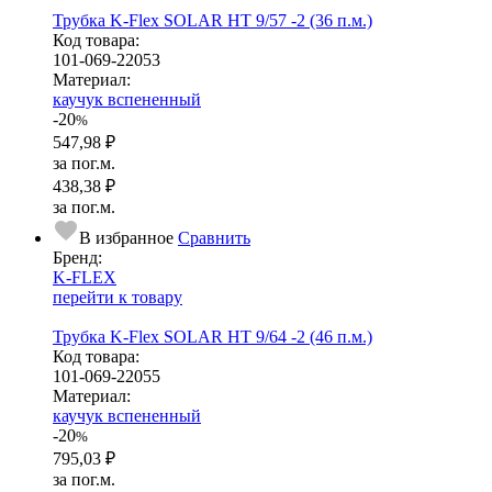
Трубка K-Flex SOLAR HT 9/57 -2 (36 п.м.)
Код товара:
101-069-22053
Ма­­те­­ри­­ал:
каучук вспененный
-20
%
547,98 ₽
за пог.м.
438,38 ₽
за пог.м.
В избранное
Сравнить
Бренд:
K-FLEX
перейти к товару
Трубка K-Flex SOLAR HT 9/64 -2 (46 п.м.)
Код товара:
101-069-22055
Ма­­те­­ри­­ал:
каучук вспененный
-20
%
795,03 ₽
за пог.м.