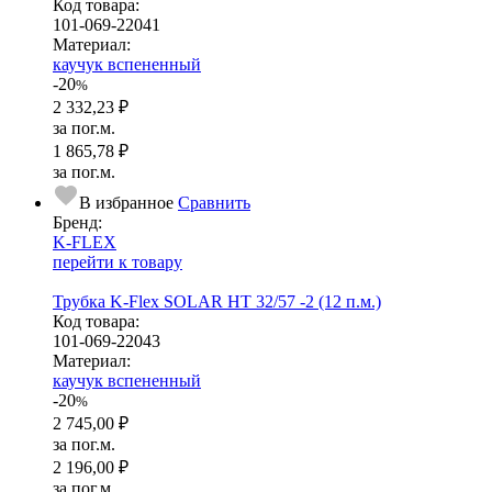
Код товара:
101-069-22041
Ма­­те­­ри­­ал:
каучук вспененный
-20
%
2 332,23 ₽
за пог.м.
1 865,78 ₽
за пог.м.
В избранное
Сравнить
Бренд:
K-FLEX
перейти к товару
Трубка K-Flex SOLAR HT 32/57 -2 (12 п.м.)
Код товара:
101-069-22043
Ма­­те­­ри­­ал:
каучук вспененный
-20
%
2 745,00 ₽
за пог.м.
2 196,00 ₽
за пог.м.