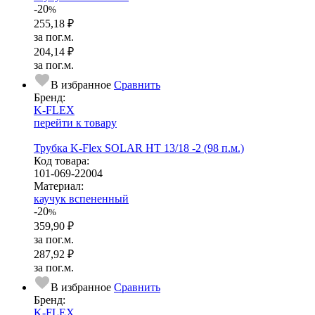
-20
%
255,18 ₽
за пог.м.
204,14 ₽
за пог.м.
В избранное
Сравнить
Бренд:
K-FLEX
перейти к товару
Трубка K-Flex SOLAR HT 13/18 -2 (98 п.м.)
Код товара:
101-069-22004
Ма­­те­­ри­­ал:
каучук вспененный
-20
%
359,90 ₽
за пог.м.
287,92 ₽
за пог.м.
В избранное
Сравнить
Бренд:
K-FLEX