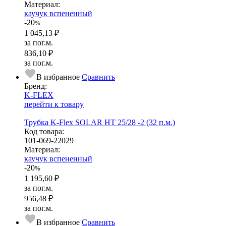
Ма­­те­­ри­­ал:
каучук вспененный
-20
%
1 045,13 ₽
за пог.м.
836,10 ₽
за пог.м.
В избранное
Сравнить
Бренд:
K-FLEX
перейти к товару
Трубка K-Flex SOLAR HT 25/28 -2 (32 п.м.)
Код товара:
101-069-22029
Ма­­те­­ри­­ал:
каучук вспененный
-20
%
1 195,60 ₽
за пог.м.
956,48 ₽
за пог.м.
В избранное
Сравнить