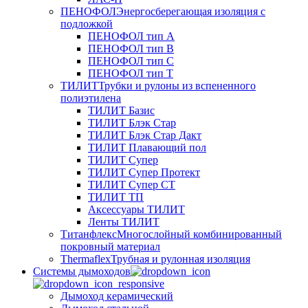
ПЕНОФОЛ
Энергосберегающая изоляция с
подложкой
ПЕНОФОЛ тип А
ПЕНОФОЛ тип B
ПЕНОФОЛ тип C
ПЕНОФОЛ тип T
ТИЛИТ
Трубки и рулоны из вспененного
полиэтилена
ТИЛИТ Базис
ТИЛИТ Блэк Стар
ТИЛИТ Блэк Стар Дакт
ТИЛИТ Плавающий пол
ТИЛИТ Супер
ТИЛИТ Супер Протект
ТИЛИТ Супер СТ
ТИЛИТ ТП
Аксессуары ТИЛИТ
Ленты ТИЛИТ
Титанфлекс
Многослойный комбинированный
покровный материал
Thermaflex
Трубная и рулонная изоляция
Cистемы дымоходов
Дымоход керамический