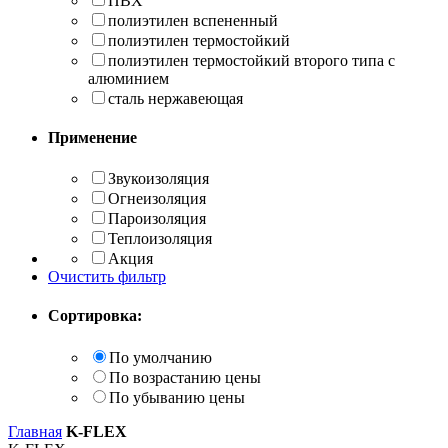
ПВХ
полиэтилен вспененный
полиэтилен термостойкий
полиэтилен термостойкий второго типа с
алюминием
сталь нержавеющая
Применение
Звукоизоляция
Огнеизоляция
Пароизоляция
Теплоизоляция
Акция
Очистить фильтр
Сортировка:
По умолчанию
По возрастанию цены
По убыванию цены
Главная
K-FLEX