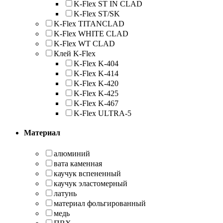
K-Flex ST IN CLAD
K-Flex ST/SK
K-Flex TITANCLAD
K-Flex WHITE CLAD
K-Flex WT CLAD
Клей K-Flex
K-Flex K-404
K-Flex K-414
K-Flex K-420
K-Flex K-425
K-Flex K-467
K-Flex ULTRA-5
Материал
алюминий
вата каменная
каучук вспененный
каучук эластомерный
латунь
материал фольгированный
медь