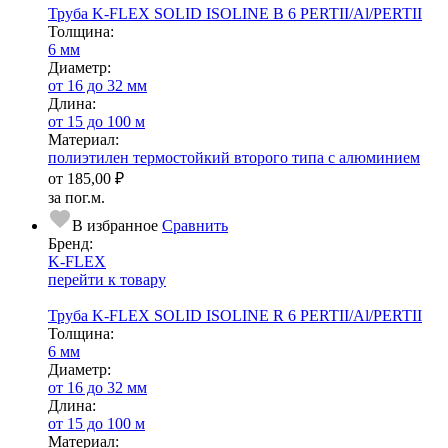
Труба K-FLEX SOLID ISOLINE B 6 PERTII/Al/PERTII
Тол­щи­на:
6 мм
Диаметр:
от 16 до 32 мм
Длина:
от 15 до 100 м
Ма­­те­­ри­­ал:
полиэтилен термостойкий второго типа с алюминием
от
185,00 ₽
за пог.м.
В избранное
Сравнить
Бренд:
K-FLEX
перейти к товару
Труба K-FLEX SOLID ISOLINE R 6 PERTII/Al/PERTII
Тол­щи­на:
6 мм
Диаметр:
от 16 до 32 мм
Длина:
от 15 до 100 м
Ма­­те­­ри­­ал: