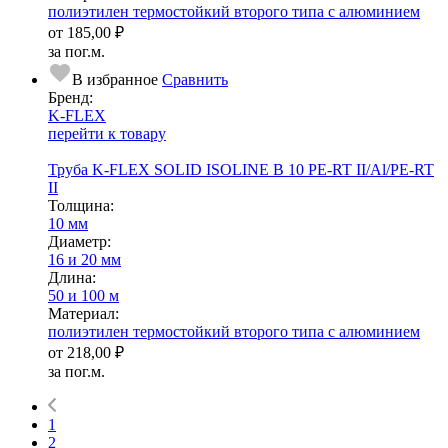
полиэтилен термостойкий второго типа с алюминием
от
185,00 ₽
за пог.м.
В избранное
Сравнить
Бренд:
K-FLEX
перейти к товару
Труба K-FLEX SOLID ISOLINE B 10 PE-RT II/Al/PE-RT
II
Тол­щи­на:
10 мм
Диаметр:
16 и 20 мм
Длина:
50 и 100 м
Ма­­те­­ри­­ал:
полиэтилен термостойкий второго типа с алюминием
от
218,00 ₽
за пог.м.
1
2