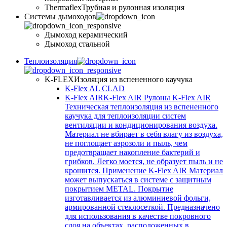
Thermaflex
Трубная и рулонная изоляция
Cистемы дымоходов
Дымоход керамический
Дымоход стальной
Теплоизоляция
K-FLEX
Изоляция из вспененного каучука
K-Flex AL CLAD
K-Flex AIR
K-Flex AIR Рулоны K-Flex AIR
Техническая теплоизоляция из вспененного
каучука для теплоизоляции систем
вентиляции и кондиционирования воздуха.
Материал не вбирает в себя влагу из воздуха,
не поглощает аэрозоли и пыль, чем
предотвращает накопление бактерий и
грибков. Легко моется, не образует пыль и не
крошится. Применение K-Flex AIR Материал
может выпускаться в системе c защитным
покрытием METAL. Покрытие
изготавливается из алюминиевой фольги,
армированной стеклосеткой. Предназначено
для использования в качестве покровного
слоя на объектах, расположенных в