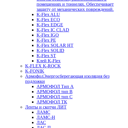
помещениях и тоннелях. Обеспечивает
защиту от механических повреждений.
K-Flex ALU
K-Flex ECO
K-Flex EDGE
K-Flex IC CLAD
K-Flex IGO
K-Flex PE
K-Flex SOLAR HT
K-Flex SOLID
K-Flex ST
Клей K-Flex
K-FLEX K-ROCK
K-FONIK
Армофол
Энергосберегающая изоляция без
подложки
АРМОФОЛ Тип А
АРМОФОЛ тип В
АРМОФОЛ тип C
АРМОФОЛ ТК
Ленты и скотчи ЛИТ
ЛАМС
ЛАМС-Н
ЛАС
ЛАС-П