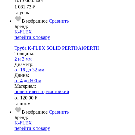
101-000-05001
1 081,73 ₽
за упак
В избранное
Сравнить
Бренд:
K-FLEX
перейти к товару
Труба K-FLEX SOLID PERTII/Al/PERTII
Тол­щи­на:
2 и 3 мм
Диаметр:
от 16 до 32 мм
Длина:
от 4 до 600 м
Ма­­те­­ри­­ал:
полиэтилен термостойкий
от
120,00 ₽
за пог.м.
В избранное
Сравнить
Бренд:
K-FLEX
перейти к товару