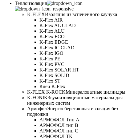
Теплоизоляция
K-FLEX
Изоляция из вспененного каучука
K-Flex AIR
K-Flex AL CLAD
K-Flex ALU
K-Flex ECO
K-Flex EDGE
K-Flex IC CLAD
K-Flex IGO
K-Flex PE
K-Flex PVC
K-Flex SOLAR HT
K-Flex SOLID
K-Flex ST
Клей K-Flex
K-FLEX K-ROCK
Минераловатные цилиндры
K-FONIK
Звукоизоляционные материалы для
инженерных систем
Армофол
Энергосберегающая изоляция без
подложки
АРМОФОЛ Тип А
АРМОФОЛ тип В
АРМОФОЛ тип C
АРМОФОЛ ТК