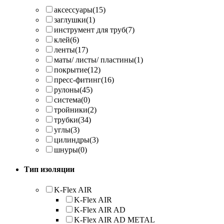
аксессуары
(15)
заглушки
(1)
инструмент для труб
(7)
клей
(6)
ленты
(17)
маты/ листы/ пластины
(1)
покрытие
(12)
пресс-фитинг
(16)
рулоны
(45)
система
(0)
тройники
(2)
трубки
(34)
углы
(3)
цилиндры
(3)
шнуры
(0)
Тип изоляции
K-Flex AIR
K-Flex AIR
K-Flex AIR AD
K-Flex AIR AD METAL