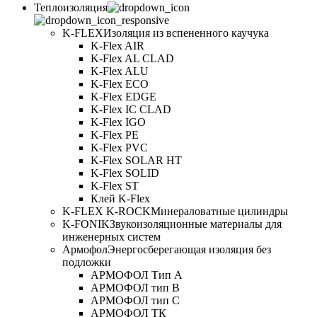
Теплоизоляция
K-FLEX
Изоляция из вспененного каучука
K-Flex AIR
K-Flex AL CLAD
K-Flex ALU
K-Flex ECO
K-Flex EDGE
K-Flex IC CLAD
K-Flex IGO
K-Flex PE
K-Flex PVC
K-Flex SOLAR HT
K-Flex SOLID
K-Flex ST
Клей K-Flex
K-FLEX K-ROCK
Минераловатные цилиндры
K-FONIK
Звукоизоляционные материалы для
инженерных систем
Армофол
Энергосберегающая изоляция без
подложки
АРМОФОЛ Тип А
АРМОФОЛ тип В
АРМОФОЛ тип C
АРМОФОЛ ТК