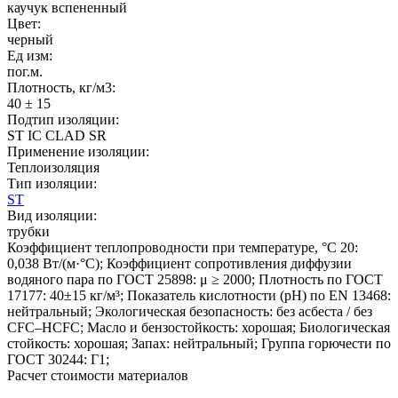
каучук вспененный
Цвет:
черный
Ед изм:
пог.м.
Плотность, кг/м3:
40 ± 15
Подтип изоляции:
ST IC CLAD SR
Применение изоляции:
Теплоизоляция
Тип изоляции:
ST
Вид изоляции:
трубки
Коэффициент теплопроводности при температуре, °C 20:
0,038 Вт/(м·°C); Коэффициент сопротивления диффузии
водяного пара по ГОСТ 25898: μ ≥ 2000; Плотность по ГОСТ
17177: 40±15 кг/м³; Показатель кислотности (pH) по EN 13468:
нейтральный; Экологическая безопасность: без асбеста / без
CFC–HCFC; Масло и бензостойкость: хорошая; Биологическая
стойкость: хорошая; Запах: нейтральный; Группа горючести по
ГОСТ 30244: Г1;
Расчет стоимости материалов