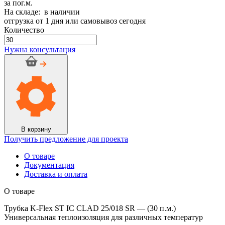
за пог.м.
На складе: в наличии
отгрузка от 1 дня или самовывоз сегодня
Количество
Количество
товара
Нужна консультация
Трубка
K-
Flex
ST
IС
CLAD
25/018
SR
-
В корзину
(30
Получить предложение для проекта
п.м.)
О товаре
Документация
Доставка и оплата
О товаре
Трубка K-Flex ST IС CLAD 25/018 SR — (30 п.м.)
Универсальная теплоизоляция для различных температур