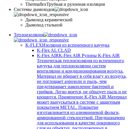
Thermaflex
Трубная и рулонная изоляция
Cистемы дымоходов
Дымоход керамический
Дымоход стальной
Теплоизоляция
K-FLEX
Изоляция из вспененного каучука
K-Flex AL CLAD
K-Flex AIR
K-Flex AIR Рулоны K-Flex AIR
Техническая теплоизоляция из вспененного
каучука для теплоизоляции систем
вентиляции и кондиционирования воздуха.
Материал не вбирает в себя влагу из воздуха,
не поглощает аэрозоли и пыль, чем
предотвращает накопление бактерий и
грибков. Легко моется, не образует пыль и не
крошится. Применение K-Flex AIR Материал
может выпускаться в системе c защитным
покрытием METAL. Покрытие
изготавливается из алюминиевой фольги,
армированной стеклосеткой. Предназначено
для использования в качестве покровного
слоя на объектах, расположенных в