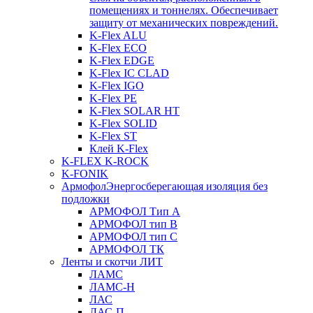
помещениях и тоннелях. Обеспечивает
защиту от механических повреждений.
K-Flex ALU
K-Flex ECO
K-Flex EDGE
K-Flex IC CLAD
K-Flex IGO
K-Flex PE
K-Flex SOLAR HT
K-Flex SOLID
K-Flex ST
Клей K-Flex
K-FLEX K-ROCK
K-FONIK
Армофол
Энергосберегающая изоляция без
подложки
АРМОФОЛ Тип А
АРМОФОЛ тип В
АРМОФОЛ тип C
АРМОФОЛ ТК
Ленты и скотчи ЛИТ
ЛАМС
ЛАМС-Н
ЛАС
ЛАС-П