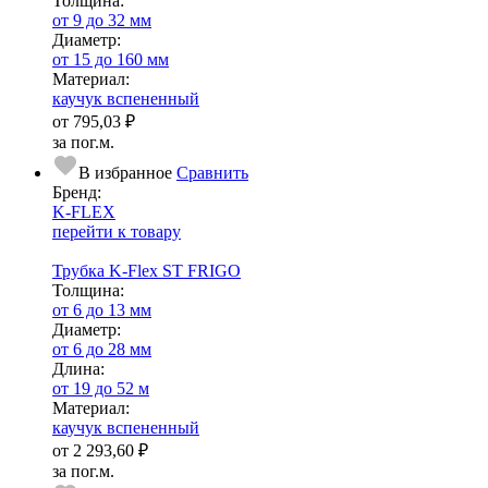
Тол­щи­на:
от 9 до 32 мм
Диаметр:
от 15 до 160 мм
Ма­­те­­ри­­ал:
каучук вспененный
от
795,03 ₽
за пог.м.
В избранное
Сравнить
Бренд:
K-FLEX
перейти к товару
Трубка K-Flex ST FRIGO
Тол­щи­на:
от 6 до 13 мм
Диаметр:
от 6 до 28 мм
Длина:
от 19 до 52 м
Ма­­те­­ри­­ал:
каучук вспененный
от
2 293,60 ₽
за пог.м.