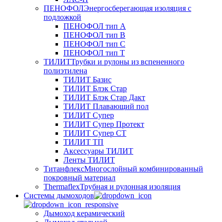
ПЕНОФОЛ
Энергосберегающая изоляция с
подложкой
ПЕНОФОЛ тип А
ПЕНОФОЛ тип B
ПЕНОФОЛ тип C
ПЕНОФОЛ тип T
ТИЛИТ
Трубки и рулоны из вспененного
полиэтилена
ТИЛИТ Базис
ТИЛИТ Блэк Стар
ТИЛИТ Блэк Стар Дакт
ТИЛИТ Плавающий пол
ТИЛИТ Супер
ТИЛИТ Супер Протект
ТИЛИТ Супер СТ
ТИЛИТ ТП
Аксессуары ТИЛИТ
Ленты ТИЛИТ
Титанфлекс
Многослойный комбинированный
покровный материал
Thermaflex
Трубная и рулонная изоляция
Cистемы дымоходов
Дымоход керамический