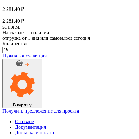
2 281,40
₽
2 281,40 ₽
за пог.м.
На складе: в наличии
отгрузка от 1 дня или самовывоз сегодня
Количество
Количество
товара
Нужна консультация
Трубка
K-
Flex
ST
IС
CLAD
19/060
SR
(15
В корзину
п.м.)
Получить предложение для проекта
О товаре
Документация
Доставка и оплата