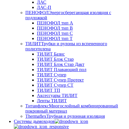
ЛАС
ЛАС-П
ПЕНОФОЛ
Энергосберегающая изоляция с
подложкой
ПЕНОФОЛ тип А
ПЕНОФОЛ тип B
ПЕНОФОЛ тип C
ПЕНОФОЛ тип T
ТИЛИТ
Трубки и рулоны из вспененного
полиэтилена
ТИЛИТ Базис
ТИЛИТ Блэк Стар
ТИЛИТ Блэк Стар Дакт
ТИЛИТ Плавающий пол
ТИЛИТ Супер
ТИЛИТ Супер Протект
ТИЛИТ Супер СТ
ТИЛИТ ТП
Аксессуары ТИЛИТ
Ленты ТИЛИТ
Титанфлекс
Многослойный комбинированный
покровный материал
Thermaflex
Трубная и рулонная изоляция
Cистемы дымоходов