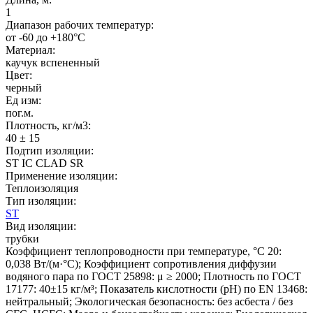
1
Диапазон рабочих температур:
от -60 до +180°C
Материал:
каучук вспененный
Цвет:
черный
Ед изм:
пог.м.
Плотность, кг/м3:
40 ± 15
Подтип изоляции:
ST IC CLAD SR
Применение изоляции:
Теплоизоляция
Тип изоляции:
ST
Вид изоляции:
трубки
Коэффициент теплопроводности при температуре, °C 20:
0,038 Вт/(м·°C); Коэффициент сопротивления диффузии
водяного пара по ГОСТ 25898: μ ≥ 2000; Плотность по ГОСТ
17177: 40±15 кг/м³; Показатель кислотности (pH) по EN 13468:
нейтральный; Экологическая безопасность: без асбеста / без