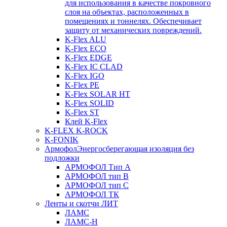
для использования в качестве покровного
слоя на объектах, расположенных в
помещениях и тоннелях. Обеспечивает
защиту от механических повреждений.
K-Flex ALU
K-Flex ECO
K-Flex EDGE
K-Flex IC CLAD
K-Flex IGO
K-Flex PE
K-Flex SOLAR HT
K-Flex SOLID
K-Flex ST
Клей K-Flex
K-FLEX K-ROCK
K-FONIK
Армофол
Энергосберегающая изоляция без
подложки
АРМОФОЛ Тип А
АРМОФОЛ тип В
АРМОФОЛ тип C
АРМОФОЛ ТК
Ленты и скотчи ЛИТ
ЛАМС
ЛАМС-Н