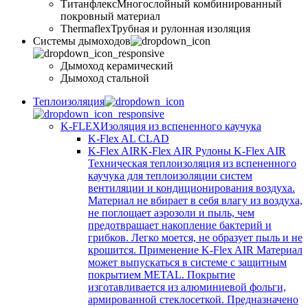
Титанфлекс
Многослойный комбинированный
покровный материал
Thermaflex
Трубная и рулонная изоляция
Cистемы дымоходов
Дымоход керамический
Дымоход стальной
Теплоизоляция
K-FLEX
Изоляция из вспененного каучука
K-Flex AL CLAD
K-Flex AIR
K-Flex AIR Рулоны K-Flex AIR
Техническая теплоизоляция из вспененного
каучука для теплоизоляции систем
вентиляции и кондиционирования воздуха.
Материал не вбирает в себя влагу из воздуха,
не поглощает аэрозоли и пыль, чем
предотвращает накопление бактерий и
грибков. Легко моется, не образует пыль и не
крошится. Применение K-Flex AIR Материал
может выпускаться в системе c защитным
покрытием METAL. Покрытие
изготавливается из алюминиевой фольги,
армированной стеклосеткой. Предназначено