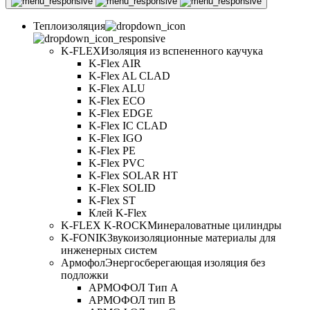
Теплоизоляция
K-FLEX
Изоляция из вспененного каучука
K-Flex AIR
K-Flex AL CLAD
K-Flex ALU
K-Flex ECO
K-Flex EDGE
K-Flex IC CLAD
K-Flex IGO
K-Flex PE
K-Flex PVC
K-Flex SOLAR HT
K-Flex SOLID
K-Flex ST
Клей K-Flex
K-FLEX K-ROCK
Минераловатные цилиндры
K-FONIK
Звукоизоляционные материалы для
инженерных систем
Армофол
Энергосберегающая изоляция без
подложки
АРМОФОЛ Тип А
АРМОФОЛ тип В