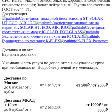
CFC–HCFC; Масло и бензостойкость: хорошая; Биологическая
стойкость: хорошая; Запах: нейтральный; Группа горючести по
ГОСТ 30244: Г1;
Документация
Сертификат пожарной безопасности ST, SOLAR
HT, ECO, AIR, IGO
Экспертное заключение на
марки ST, SOLAR HT, ECO, AIR, IGO
Сертификат
соответствия на марку IC CLAD, FOILGLASS
Экспертное заключение на покрытия IC CLAD
Руководство по монтажу K-FLEX
K-FLEX Разворот
Доставка и оплата
Варианты доставки
У компании есть услуга по дополнительной упаковке груза
при необходимости. Подробнее уточняйте у менеджера.
Доставка по
Москве
oт 1 раб дня
от 500
₽
/ от 2500
₽
до 8 куб.м./ от 8
куб.м
Доставка МКАД
от 1000
₽
/
от
+ 10 км
oт 2 раб дня
до 8 куб.м./ от 8
3000
₽