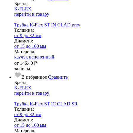
Бренд:
K-FLEX
перейти к товару
Трубка K-Flex ST IN CLAD grey
Тол­щи­на:
от 9 до 32 мм
Диаметр:
от 15 до 160 мм
Ма­­те­­ри­­ал:
каучук вспененный
от
146,40 ₽
за пог.м.
В избранное
Сравнить
Бренд:
K-FLEX
перейти к товару
Трубка K-Flex ST IС CLAD SR
Тол­щи­на:
от 9 до 32 мм
Диаметр:
от 15 до 160 мм
Ма­­те­­ри­­ал: