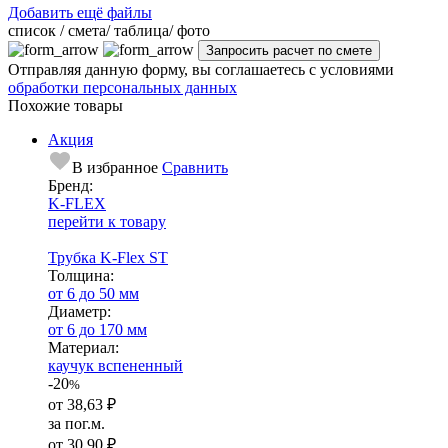
Добавить ещё файлы
cписок / смета/ таблица/ фото
Отправляя данную форму, вы соглашаетесь с условиями
обработки персональных данных
Похожие товары
Акция
В избранное
Сравнить
Бренд:
K-FLEX
перейти к товару
Трубка K-Flex ST
Тол­щи­на:
от 6 до 50 мм
Диаметр:
от 6 до 170 мм
Ма­­те­­ри­­ал:
каучук вспененный
-20
%
от
38,63 ₽
за пог.м.
от
30,90 ₽