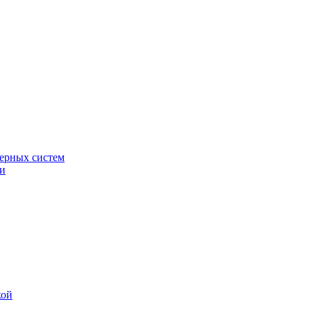
ерных систем
ки
кой