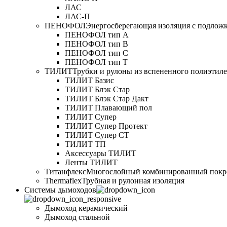
ЛАС
ЛАС-П
ПЕНОФОЛ
Энергосберегающая изоляция с подлож
ПЕНОФОЛ тип А
ПЕНОФОЛ тип B
ПЕНОФОЛ тип C
ПЕНОФОЛ тип T
ТИЛИТ
Трубки и рулоны из вспененного полиэтил
ТИЛИТ Базис
ТИЛИТ Блэк Стар
ТИЛИТ Блэк Стар Дакт
ТИЛИТ Плавающий пол
ТИЛИТ Супер
ТИЛИТ Супер Протект
ТИЛИТ Супер СТ
ТИЛИТ ТП
Аксессуары ТИЛИТ
Ленты ТИЛИТ
Титанфлекс
Многослойный комбинированный покр
Thermaflex
Трубная и рулонная изоляция
Cистемы дымоходов
Дымоход керамический
Дымоход стальной