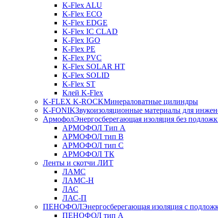
K-Flex ALU
K-Flex ECO
K-Flex EDGE
K-Flex IC CLAD
K-Flex IGO
K-Flex PE
K-Flex PVC
K-Flex SOLAR HT
K-Flex SOLID
K-Flex ST
Клей K-Flex
K-FLEX K-ROCK
Минераловатные цилиндры
K-FONIK
Звукоизоляционные материалы для инжен
Армофол
Энергосберегающая изоляция без подлож
АРМОФОЛ Тип А
АРМОФОЛ тип В
АРМОФОЛ тип C
АРМОФОЛ ТК
Ленты и скотчи ЛИТ
ЛАМС
ЛАМС-Н
ЛАС
ЛАС-П
ПЕНОФОЛ
Энергосберегающая изоляция с подлож
ПЕНОФОЛ тип А