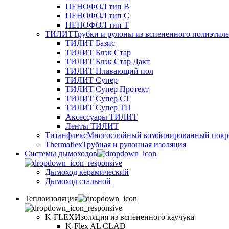
ПЕНОФОЛ тип B
ПЕНОФОЛ тип C
ПЕНОФОЛ тип T
ТИЛИТ
Трубки и рулоны из вспененного полиэтил
ТИЛИТ Базис
ТИЛИТ Блэк Стар
ТИЛИТ Блэк Стар Дакт
ТИЛИТ Плавающий пол
ТИЛИТ Супер
ТИЛИТ Супер Протект
ТИЛИТ Супер СТ
ТИЛИТ Супер ТП
Аксессуары ТИЛИТ
Ленты ТИЛИТ
Титанфлекс
Многослойный комбинированный покр
Thermaflex
Трубная и рулонная изоляция
Cистемы дымоходов
Дымоход керамический
Дымоход стальной
Теплоизоляция
K-FLEX
Изоляция из вспененного каучука
K-Flex AL CLAD