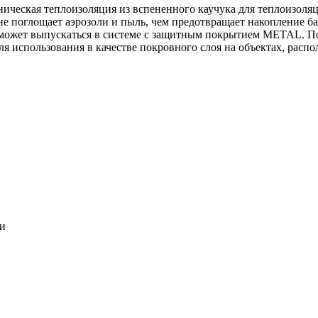
ническая теплоизоляция из вспененного каучука для теплоизоля
 не поглощает аэрозоли и пыль, чем предотвращает накопление ба
может выпускаться в системе c защитным покрытием METAL. По
ля использования в качестве покровного слоя на объектах, расп
ки