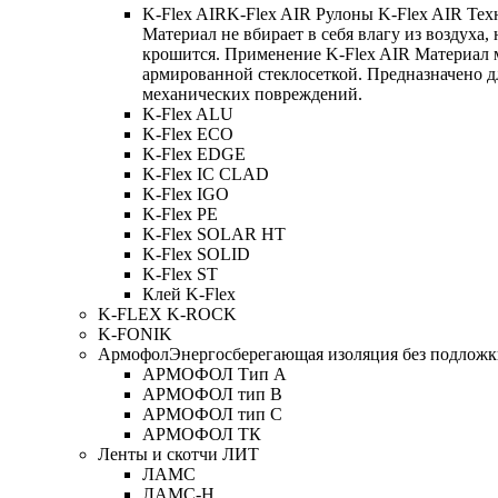
K-Flex AIR
K-Flex AIR Рулоны K-Flex AIR Тех
Материал не вбирает в себя влагу из воздуха,
крошится. Применение K-Flex AIR Материал 
армированной стеклосеткой. Предназначено д
механических повреждений.
K-Flex ALU
K-Flex ECO
K-Flex EDGE
K-Flex IC CLAD
K-Flex IGO
K-Flex PE
K-Flex SOLAR HT
K-Flex SOLID
K-Flex ST
Клей K-Flex
K-FLEX K-ROCK
K-FONIK
Армофол
Энергосберегающая изоляция без подлож
АРМОФОЛ Тип А
АРМОФОЛ тип В
АРМОФОЛ тип C
АРМОФОЛ ТК
Ленты и скотчи ЛИТ
ЛАМС
ЛАМС-Н