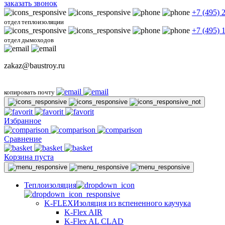
заказать звонок
+7 (495) 
отдел теплоизоляции
+7 (495) 
отдел дымоходов
zakaz@baustroy.ru
копировать почту
Избранное
Сравнение
Корзина пуста
Теплоизоляция
K-FLEX
Изоляция из вспененного каучука
K-Flex AIR
K-Flex AL CLAD