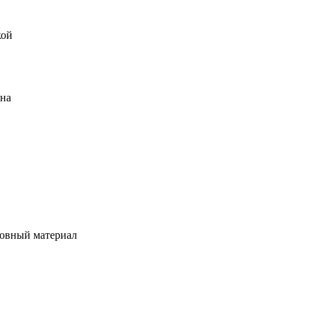
кой
ена
овный материал