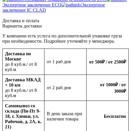
Экспертное заключение ECO
Экспертное
заключение IC CLAD
Доставка и оплата
Варианты доставки
У компании есть услуга по дополнительной упаковке груза
при необходимости. Подробнее уточняйте у менеджера.
Доставка по
Москве
oт 1 раб дня
от 500
₽
/ от 2500
₽
до 8 куб.м./ от 8
куб.м
Доставка МКАД
от 1000
₽
/
от
+ 10 км
oт 2 раб дня
до 8 куб.м./ от 8
3000
₽
куб.м
Самовывоз со
склада (Пн-Пт 9-
В день заказа при
18, г. Химки, ул.
Бесплатно
наличии товара
Рабочая, д. 2А, к.
21)