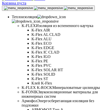
Корзина пуста
Теплоизоляция
K-FLEX
Изоляция из вспененного каучука
K-Flex AIR
K-Flex AL CLAD
K-Flex ALU
K-Flex ECO
K-Flex EDGE
K-Flex IC CLAD
K-Flex IGO
K-Flex PE
K-Flex PVC
K-Flex SOLAR HT
K-Flex SOLID
K-Flex ST
Клей K-Flex
K-FLEX K-ROCK
Минераловатные цилиндры
K-FONIK
Звукоизоляционные материалы для
инженерных систем
Армофол
Энергосберегающая изоляция без
подложки
АРМОФОЛ Тип А