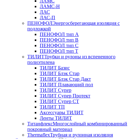
ЛАМС
ЛАМС-Н
ЛАС
ЛАС-П
ПЕНОФОЛ
Энергосберегающая изоляция с
подложкой
ПЕНОФОЛ тип А
ПЕНОФОЛ тип B
ПЕНОФОЛ тип C
ПЕНОФОЛ тип T
ТИЛИТ
Трубки и рулоны из вспененного
полиэтилена
ТИЛИТ Базис
ТИЛИТ Блэк Стар
ТИЛИТ Блэк Стар Дакт
ТИЛИТ Плавающий пол
ТИЛИТ Супер
ТИЛИТ Супер Протект
ТИЛИТ Супер СТ
ТИЛИТ ТП
Аксессуары ТИЛИТ
Ленты ТИЛИТ
Титанфлекс
Многослойный комбинированный
покровный материал
Thermaflex
Трубная и рулонная изоляция