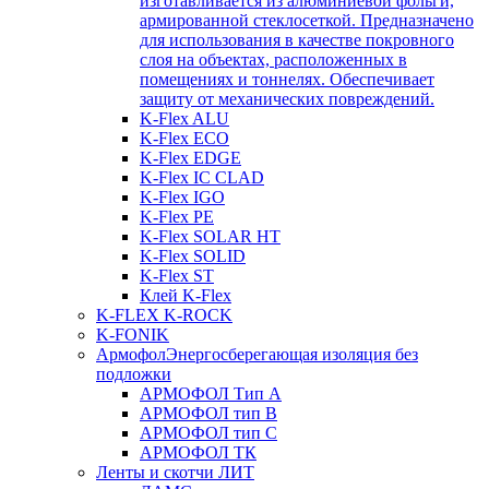
изготавливается из алюминиевой фольги,
армированной стеклосеткой. Предназначено
для использования в качестве покровного
слоя на объектах, расположенных в
помещениях и тоннелях. Обеспечивает
защиту от механических повреждений.
K-Flex ALU
K-Flex ECO
K-Flex EDGE
K-Flex IC CLAD
K-Flex IGO
K-Flex PE
K-Flex SOLAR HT
K-Flex SOLID
K-Flex ST
Клей K-Flex
K-FLEX K-ROCK
K-FONIK
Армофол
Энергосберегающая изоляция без
подложки
АРМОФОЛ Тип А
АРМОФОЛ тип В
АРМОФОЛ тип C
АРМОФОЛ ТК
Ленты и скотчи ЛИТ