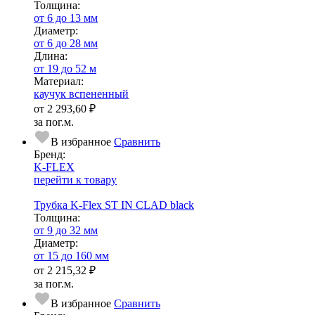
Тол­щи­на:
от 6 до 13 мм
Диаметр:
от 6 до 28 мм
Длина:
от 19 до 52 м
Ма­­те­­ри­­ал:
каучук вспененный
от
2 293,60 ₽
за пог.м.
В избранное
Сравнить
Бренд:
K-FLEX
перейти к товару
Трубка K-Flex ST IN CLAD black
Тол­щи­на:
от 9 до 32 мм
Диаметр:
от 15 до 160 мм
от
2 215,32 ₽
за пог.м.
В избранное
Сравнить