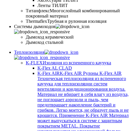
Аксессуары ТИЛИТ
Ленты ТИЛИТ
Титанфлекс
Многослойный комбинированный
покровный материал
Thermaflex
Трубная и рулонная изоляция
Cистемы дымоходов
Дымоход керамический
Дымоход стальной
Теплоизоляция
K-FLEX
Изоляция из вспененного каучука
K-Flex AL CLAD
K-Flex AIR
K-Flex AIR Рулоны K-Flex AIR
Техническая теплоизоляция из вспененного
каучука для теплоизоляции систем
вентиляции и кондиционирования воздуха.
Материал не вбирает в себя влагу из воздуха,
не поглощает аэрозоли и пыль, чем
предотвращает накопление бактерий и
грибков. Легко моется, не образует пыль и не
крошится. Применение K-Flex AIR Материал
может выпускаться в системе c защитным
покрытием METAL. Покрытие