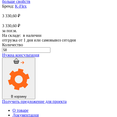
больше свойств
Бренд:
K-Flex
3 330,60
₽
3 330,60 ₽
за пог.м.
На складе: в наличии
отгрузка от 1 дня или самовывоз сегодня
Количество
Количество
товара
Нужна консультация
Трубка
K-
Flex
ECO
IC
CLAD
SR
13x022-
1
В корзину
Получить предложение для проекта
О товаре
Документация