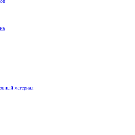
кой
ена
овный материал