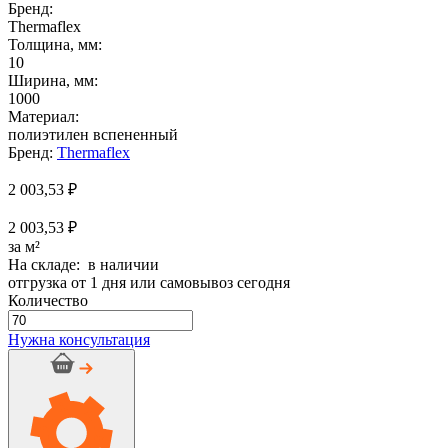
Бренд:
Thermaflex
Толщина, мм:
10
Ширина, мм:
1000
Материал:
полиэтилен вспененный
Бренд:
Thermaflex
2 003,53
₽
2 003,53 ₽
за м²
На складе: в наличии
отгрузка от 1 дня или самовывоз сегодня
Количество
Количество
товара
Нужна консультация
Рулон
Термашит
ФР
CA
10
мм