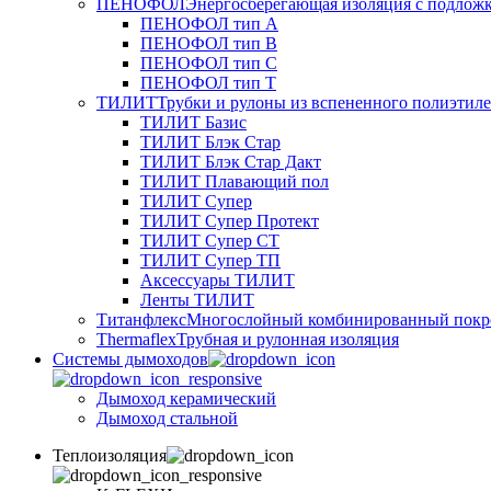
ПЕНОФОЛ
Энергосберегающая изоляция с подлож
ПЕНОФОЛ тип А
ПЕНОФОЛ тип B
ПЕНОФОЛ тип C
ПЕНОФОЛ тип T
ТИЛИТ
Трубки и рулоны из вспененного полиэтил
ТИЛИТ Базис
ТИЛИТ Блэк Стар
ТИЛИТ Блэк Стар Дакт
ТИЛИТ Плавающий пол
ТИЛИТ Супер
ТИЛИТ Супер Протект
ТИЛИТ Супер СТ
ТИЛИТ Супер ТП
Аксессуары ТИЛИТ
Ленты ТИЛИТ
Титанфлекс
Многослойный комбинированный покр
Thermaflex
Трубная и рулонная изоляция
Cистемы дымоходов
Дымоход керамический
Дымоход стальной
Теплоизоляция