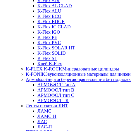
K-Flex AIR
K-Flex AL CLAD
K-Flex ALU
K-Flex ECO
K-Flex EDGE
K-Flex IC CLAD
K-Flex IGO
K-Flex PE
K-Flex PVC
K-Flex SOLAR HT
K-Flex SOLID
K-Flex ST
Клей K-Flex
K-FLEX K-ROCK
Минераловатные цилиндры
K-FONIK
Звукоизоляционные материалы для инжен
Армофол
Энергосберегающая изоляция без подлож
АРМОФОЛ Тип А
АРМОФОЛ тип В
АРМОФОЛ тип C
АРМОФОЛ ТК
Ленты и скотчи ЛИТ
ЛАМС
ЛАМС-Н
ЛАС
ЛАС-П