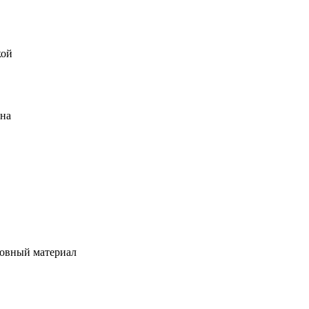
кой
ена
овный материал