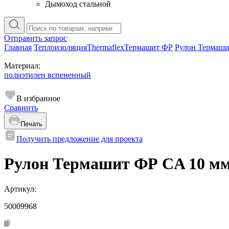
Дымоход стальной
Отправить запрос
Главная
Теплоизоляция
Thermaflex
Термашит ФР
Рулон Термаш
Материал:
полиэтилен вспененный
В избранное
Сравнить
Печать
Получить предложение для проекта
Рулон Термашит ФР CA 10 м
Артикул:
50009968