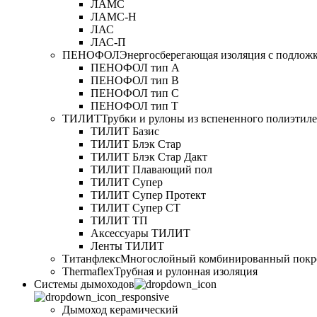
ЛАМС
ЛАМС-Н
ЛАС
ЛАС-П
ПЕНОФОЛ
Энергосберегающая изоляция с подлож
ПЕНОФОЛ тип А
ПЕНОФОЛ тип B
ПЕНОФОЛ тип C
ПЕНОФОЛ тип T
ТИЛИТ
Трубки и рулоны из вспененного полиэтил
ТИЛИТ Базис
ТИЛИТ Блэк Стар
ТИЛИТ Блэк Стар Дакт
ТИЛИТ Плавающий пол
ТИЛИТ Супер
ТИЛИТ Супер Протект
ТИЛИТ Супер СТ
ТИЛИТ ТП
Аксессуары ТИЛИТ
Ленты ТИЛИТ
Титанфлекс
Многослойный комбинированный покр
Thermaflex
Трубная и рулонная изоляция
Cистемы дымоходов
Дымоход керамический