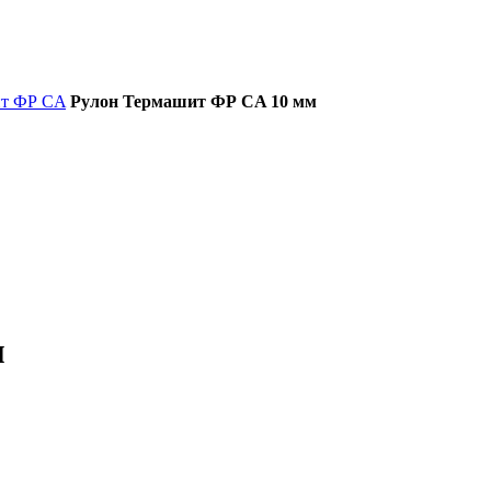
ит ФР CA
Рулон Термашит ФР CA 10 мм
м