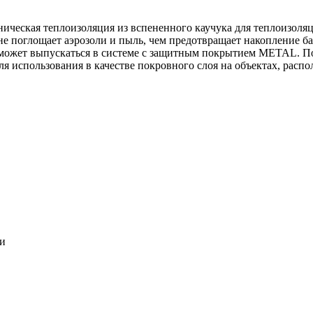
ническая теплоизоляция из вспененного каучука для теплоизоля
 не поглощает аэрозоли и пыль, чем предотвращает накопление ба
может выпускаться в системе c защитным покрытием METAL. По
ля использования в качестве покровного слоя на объектах, расп
ки