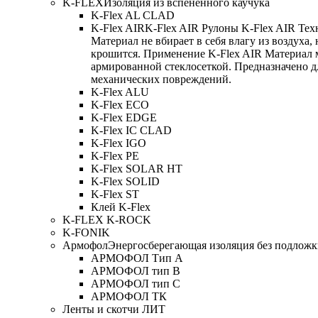
K-FLEX
Изоляция из вспененного каучука
K-Flex AL CLAD
K-Flex AIR
K-Flex AIR Рулоны K-Flex AIR Тех
Материал не вбирает в себя влагу из воздуха,
крошится. Применение K-Flex AIR Материал 
армированной стеклосеткой. Предназначено д
механических повреждений.
K-Flex ALU
K-Flex ECO
K-Flex EDGE
K-Flex IC CLAD
K-Flex IGO
K-Flex PE
K-Flex SOLAR HT
K-Flex SOLID
K-Flex ST
Клей K-Flex
K-FLEX K-ROCK
K-FONIK
Армофол
Энергосберегающая изоляция без подлож
АРМОФОЛ Тип А
АРМОФОЛ тип В
АРМОФОЛ тип C
АРМОФОЛ ТК
Ленты и скотчи ЛИТ