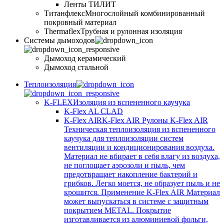
Ленты ТИЛИТ
Титанфлекс
Многослойный комбинированный
покровный материал
Thermaflex
Трубная и рулонная изоляция
Cистемы дымоходов
Дымоход керамический
Дымоход стальной
Теплоизоляция
K-FLEX
Изоляция из вспененного каучука
K-Flex AL CLAD
K-Flex AIR
K-Flex AIR Рулоны K-Flex AIR
Техническая теплоизоляция из вспененного
каучука для теплоизоляции систем
вентиляции и кондиционирования воздуха.
Материал не вбирает в себя влагу из воздуха,
не поглощает аэрозоли и пыль, чем
предотвращает накопление бактерий и
грибков. Легко моется, не образует пыль и не
крошится. Применение K-Flex AIR Материал
может выпускаться в системе c защитным
покрытием METAL. Покрытие
изготавливается из алюминиевой фольги,