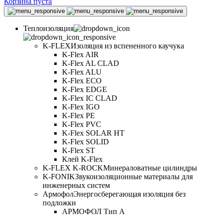
Корзина пуста
Теплоизоляция
K-FLEX
Изоляция из вспененного каучука
K-Flex AIR
K-Flex AL CLAD
K-Flex ALU
K-Flex ECO
K-Flex EDGE
K-Flex IC CLAD
K-Flex IGO
K-Flex PE
K-Flex PVC
K-Flex SOLAR HT
K-Flex SOLID
K-Flex ST
Клей K-Flex
K-FLEX K-ROCK
Минераловатные цилиндры
K-FONIK
Звукоизоляционные материалы для
инженерных систем
Армофол
Энергосберегающая изоляция без
подложки
АРМОФОЛ Тип А