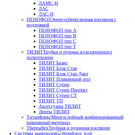
ЛАМС-Н
ЛАС
ЛАС-П
ПЕНОФОЛ
Энергосберегающая изоляция с
подложкой
ПЕНОФОЛ тип А
ПЕНОФОЛ тип B
ПЕНОФОЛ тип C
ПЕНОФОЛ тип T
ТИЛИТ
Трубки и рулоны из вспененного
полиэтилена
ТИЛИТ Базис
ТИЛИТ Блэк Стар
ТИЛИТ Блэк Стар Дакт
ТИЛИТ Плавающий пол
ТИЛИТ Супер
ТИЛИТ Супер Протект
ТИЛИТ Супер СТ
ТИЛИТ ТП
Аксессуары ТИЛИТ
Ленты ТИЛИТ
Титанфлекс
Многослойный комбинированный
покровный материал
Thermaflex
Трубная и рулонная изоляция
Cистемы дымоходов