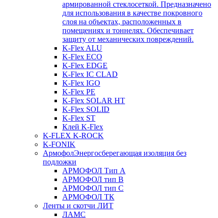
армированной стеклосеткой. Предназначено
для использования в качестве покровного
слоя на объектах, расположенных в
помещениях и тоннелях. Обеспечивает
защиту от механических повреждений.
K-Flex ALU
K-Flex ECO
K-Flex EDGE
K-Flex IC CLAD
K-Flex IGO
K-Flex PE
K-Flex SOLAR HT
K-Flex SOLID
K-Flex ST
Клей K-Flex
K-FLEX K-ROCK
K-FONIK
Армофол
Энергосберегающая изоляция без
подложки
АРМОФОЛ Тип А
АРМОФОЛ тип В
АРМОФОЛ тип C
АРМОФОЛ ТК
Ленты и скотчи ЛИТ
ЛАМС