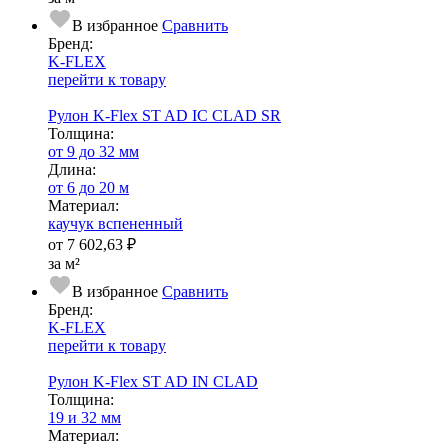
В избранное
Сравнить
Бренд:
K-FLEX
перейти к товару
Рулон K-Flex ST AD IC CLAD SR
Тол­щи­на:
от 9 до 32 мм
Длина:
от 6 до 20 м
Ма­­те­­ри­­ал:
каучук вспененный
от
7 602,63 ₽
за м²
В избранное
Сравнить
Бренд:
K-FLEX
перейти к товару
Рулон K-Flex ST AD IN CLAD
Тол­щи­на:
19 и 32 мм
Ма­­те­­ри­­ал: