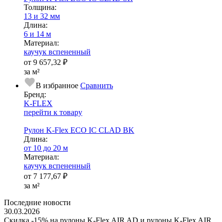
Тол­щи­на:
13 и 32 мм
Длина:
6 и 14 м
Ма­­те­­ри­­ал:
каучук вспененный
от
9 657,32 ₽
за м²
В избранное
Сравнить
Бренд:
K-FLEX
перейти к товару
Рулон K-Flex ECO IC CLAD BK
Длина:
от 10 до 20 м
Ма­­те­­ри­­ал:
каучук вспененный
от
7 177,67 ₽
за м²
Последние новости
30.03.2026
Скидка -15% на рулоны K-Flex AIR AD и рулоны K-Flex AIR