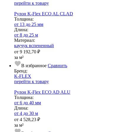
перейти к товару
Рулон K-Flex ECO AL CLAD
Тол­щи­на:
от 13 до 25 мм
Длина:
от 8 до 25 м
Ма­­те­­ри­­ал:
каучук вспененный
от
9 192,70 ₽
за м²
В избранное
Сравнить
Бренд:
K-FLEX
перейти к товару
Рулон K-Flex ECO AD ALU
Тол­щи­на:
от 6 до 40 мм
Длина:
от 4 до 30 м
от
4 528,23 ₽
за м²