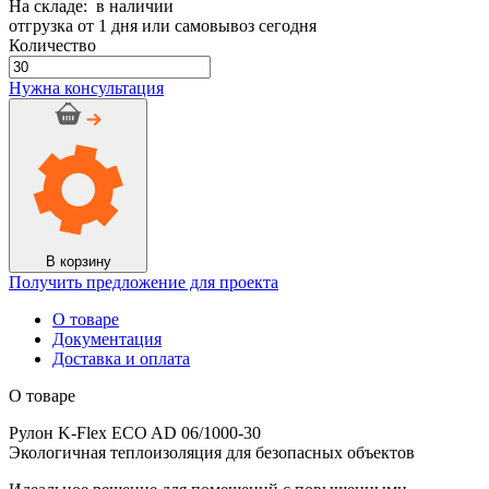
На складе: в наличии
отгрузка от 1 дня или самовывоз сегодня
Количество
Количество
товара
Нужна консультация
Рулон
K-
Flex
ECO
AD
06/1000-
30
В корзину
Получить предложение для проекта
О товаре
Документация
Доставка и оплата
О товаре
Рулон K-Flex ECO AD 06/1000-30
Экологичная теплоизоляция для безопасных объектов