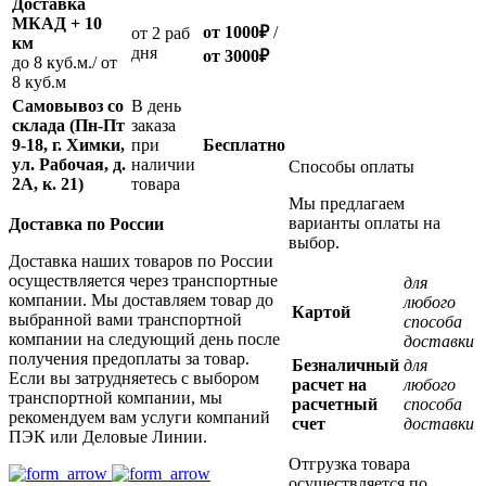
Доставка
МКАД + 10
от 1000
₽
/
oт 2 раб
км
дня
от
3000
₽
до 8 куб.м./ от
8 куб.м
Самовывоз со
В день
склада (Пн-Пт
заказа
9-18, г. Химки,
при
Бесплатно
ул. Рабочая, д.
наличии
Способы оплаты
2А, к. 21)
товара
Мы предлагаем
варианты оплаты на
Доставка по России
выбор.
Доставка наших товаров по России
осуществляется через транспортные
для
компании. Мы доставляем товар до
любого
Картой
выбранной вами транспортной
способа
компании на следующий день после
доставки
получения предоплаты за товар.
Безналичный
для
Если вы затрудняетесь с выбором
расчет на
любого
транспортной компании, мы
расчетный
способа
рекомендуем вам услуги компаний
счет
доставки
ПЭК или Деловые Линии.
Отгрузка товара
осуществляется по