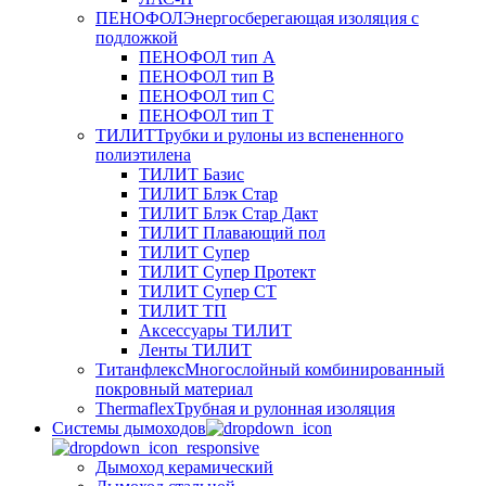
ПЕНОФОЛ
Энергосберегающая изоляция с
подложкой
ПЕНОФОЛ тип А
ПЕНОФОЛ тип B
ПЕНОФОЛ тип C
ПЕНОФОЛ тип T
ТИЛИТ
Трубки и рулоны из вспененного
полиэтилена
ТИЛИТ Базис
ТИЛИТ Блэк Стар
ТИЛИТ Блэк Стар Дакт
ТИЛИТ Плавающий пол
ТИЛИТ Супер
ТИЛИТ Супер Протект
ТИЛИТ Супер СТ
ТИЛИТ ТП
Аксессуары ТИЛИТ
Ленты ТИЛИТ
Титанфлекс
Многослойный комбинированный
покровный материал
Thermaflex
Трубная и рулонная изоляция
Cистемы дымоходов
Дымоход керамический