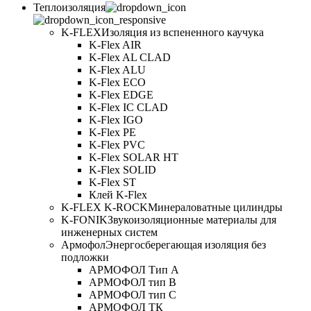
Теплоизоляция
K-FLEX
Изоляция из вспененного каучука
K-Flex AIR
K-Flex AL CLAD
K-Flex ALU
K-Flex ECO
K-Flex EDGE
K-Flex IC CLAD
K-Flex IGO
K-Flex PE
K-Flex PVC
K-Flex SOLAR HT
K-Flex SOLID
K-Flex ST
Клей K-Flex
K-FLEX K-ROCK
Минераловатные цилиндры
K-FONIK
Звукоизоляционные материалы для
инженерных систем
Армофол
Энергосберегающая изоляция без
подложки
АРМОФОЛ Тип А
АРМОФОЛ тип В
АРМОФОЛ тип C
АРМОФОЛ ТК