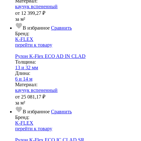
Ма­­те­­ри­­ал:
каучук вспененный
от
12 399,27 ₽
за м²
В избранное
Сравнить
Бренд:
K-FLEX
перейти к товару
Рулон K-Flex ECO AD IN CLAD
Тол­щи­на:
13 и 32 мм
Длина:
6 и 14 м
Ма­­те­­ри­­ал:
каучук вспененный
от
25 081,17 ₽
за м²
В избранное
Сравнить
Бренд:
K-FLEX
перейти к товару
Рулон K-Flex ECO IC CLAD SR