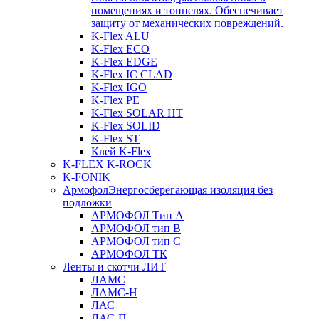
помещениях и тоннелях. Обеспечивает
защиту от механических повреждений.
K-Flex ALU
K-Flex ECO
K-Flex EDGE
K-Flex IC CLAD
K-Flex IGO
K-Flex PE
K-Flex SOLAR HT
K-Flex SOLID
K-Flex ST
Клей K-Flex
K-FLEX K-ROCK
K-FONIK
Армофол
Энергосберегающая изоляция без
подложки
АРМОФОЛ Тип А
АРМОФОЛ тип В
АРМОФОЛ тип C
АРМОФОЛ ТК
Ленты и скотчи ЛИТ
ЛАМС
ЛАМС-Н
ЛАС
ЛАС-П