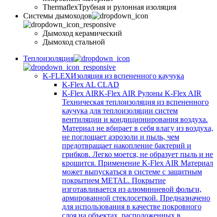
Thermaflex
Трубная и рулонная изоляция
Cистемы дымоходов
Дымоход керамический
Дымоход стальной
Теплоизоляция
K-FLEX
Изоляция из вспененного каучука
K-Flex AL CLAD
K-Flex AIR
K-Flex AIR Рулоны K-Flex AIR
Техническая теплоизоляция из вспененного
каучука для теплоизоляции систем
вентиляции и кондиционирования воздуха.
Материал не вбирает в себя влагу из воздуха,
не поглощает аэрозоли и пыль, чем
предотвращает накопление бактерий и
грибков. Легко моется, не образует пыль и не
крошится. Применение K-Flex AIR Материал
может выпускаться в системе c защитным
покрытием METAL. Покрытие
изготавливается из алюминиевой фольги,
армированной стеклосеткой. Предназначено
для использования в качестве покровного
слоя на объектах, расположенных в