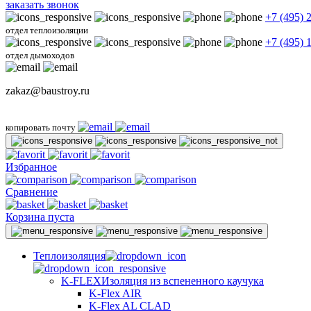
заказать звонок
+7 (495) 
отдел теплоизоляции
+7 (495) 
отдел дымоходов
zakaz@baustroy.ru
копировать почту
Избранное
Сравнение
Корзина пуста
Теплоизоляция
K-FLEX
Изоляция из вспененного каучука
K-Flex AIR
K-Flex AL CLAD