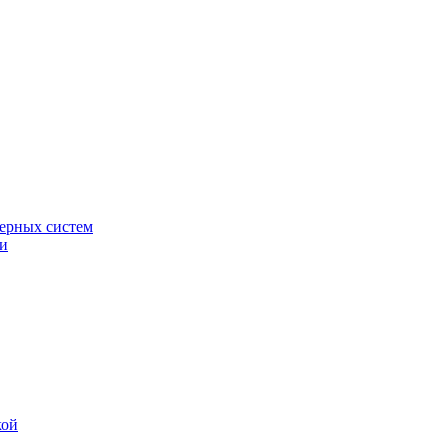
ерных систем
ки
кой