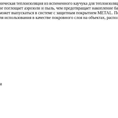
ническая теплоизоляция из вспененного каучука для теплоизоля
 не поглощает аэрозоли и пыль, чем предотвращает накопление ба
может выпускаться в системе c защитным покрытием METAL. По
ля использования в качестве покровного слоя на объектах, расп
ки