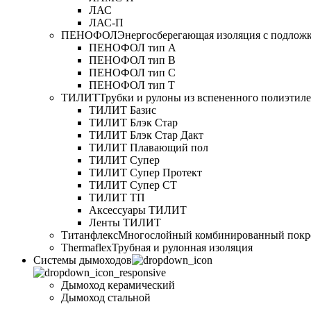
ЛАС
ЛАС-П
ПЕНОФОЛ
Энергосберегающая изоляция с подлож
ПЕНОФОЛ тип А
ПЕНОФОЛ тип B
ПЕНОФОЛ тип C
ПЕНОФОЛ тип T
ТИЛИТ
Трубки и рулоны из вспененного полиэтил
ТИЛИТ Базис
ТИЛИТ Блэк Стар
ТИЛИТ Блэк Стар Дакт
ТИЛИТ Плавающий пол
ТИЛИТ Супер
ТИЛИТ Супер Протект
ТИЛИТ Супер СТ
ТИЛИТ ТП
Аксессуары ТИЛИТ
Ленты ТИЛИТ
Титанфлекс
Многослойный комбинированный покр
Thermaflex
Трубная и рулонная изоляция
Cистемы дымоходов
Дымоход керамический
Дымоход стальной