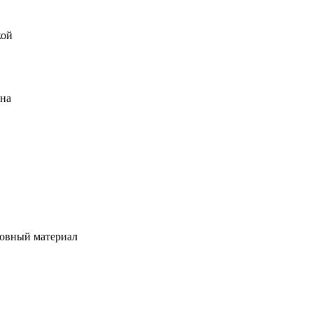
кой
ена
овный материал