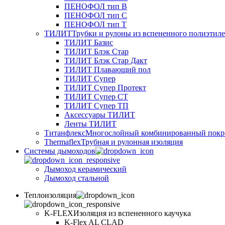
ПЕНОФОЛ тип B
ПЕНОФОЛ тип C
ПЕНОФОЛ тип T
ТИЛИТ
Трубки и рулоны из вспененного полиэтил
ТИЛИТ Базис
ТИЛИТ Блэк Стар
ТИЛИТ Блэк Стар Дакт
ТИЛИТ Плавающий пол
ТИЛИТ Супер
ТИЛИТ Супер Протект
ТИЛИТ Супер СТ
ТИЛИТ Супер ТП
Аксессуары ТИЛИТ
Ленты ТИЛИТ
Титанфлекс
Многослойный комбинированный покр
Thermaflex
Трубная и рулонная изоляция
Cистемы дымоходов
Дымоход керамический
Дымоход стальной
Теплоизоляция
K-FLEX
Изоляция из вспененного каучука
K-Flex AL CLAD