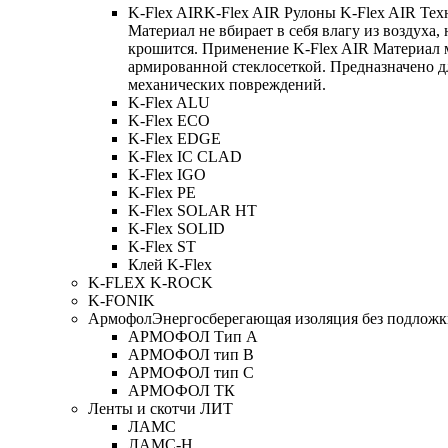
K-Flex AIR
K-Flex AIR Рулоны K-Flex AIR Тех
Материал не вбирает в себя влагу из воздуха,
крошится. Применение K-Flex AIR Материал 
армированной стеклосеткой. Предназначено д
механических повреждений.
K-Flex ALU
K-Flex ECO
K-Flex EDGE
K-Flex IC CLAD
K-Flex IGO
K-Flex PE
K-Flex SOLAR HT
K-Flex SOLID
K-Flex ST
Клей K-Flex
K-FLEX K-ROCK
K-FONIK
Армофол
Энергосберегающая изоляция без подлож
АРМОФОЛ Тип А
АРМОФОЛ тип В
АРМОФОЛ тип C
АРМОФОЛ ТК
Ленты и скотчи ЛИТ
ЛАМС
ЛАМС-Н