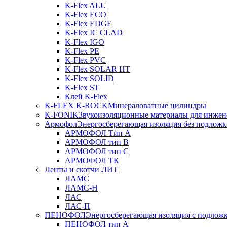
K-Flex ALU
K-Flex ECO
K-Flex EDGE
K-Flex IC CLAD
K-Flex IGO
K-Flex PE
K-Flex PVC
K-Flex SOLAR HT
K-Flex SOLID
K-Flex ST
Клей K-Flex
K-FLEX K-ROCK
Минераловатные цилиндры
K-FONIK
Звукоизоляционные материалы для инжен
Армофол
Энергосберегающая изоляция без подлож
АРМОФОЛ Тип А
АРМОФОЛ тип В
АРМОФОЛ тип C
АРМОФОЛ ТК
Ленты и скотчи ЛИТ
ЛАМС
ЛАМС-Н
ЛАС
ЛАС-П
ПЕНОФОЛ
Энергосберегающая изоляция с подлож
ПЕНОФОЛ тип А