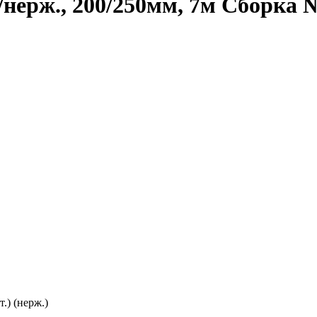
нерж., 200/250мм, 7м Сборка 
.) (нерж.)