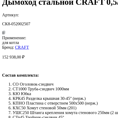
Дымоход стальной CRAFT 0,5/
Артикул:
СК8-052002507
Применение:
для котла
Бренд:
CRAFT
152 938,00
₽
Состав комплекта:
СО Оголовок-сэндвич
СТ1000 Труба-сэндвич 1000мм
КЮ Юбка
КРК45 Разделка крышная 30-45° (нерж.)
КПНО Пластина с отверстием 500х500 (нерж.)
КХС50 Хомут стеновой 50мм (201)
УШС250 Штанга крепления хомута стенового 250мм (2 шт
СТр45 Тройник-сэндвич 45°