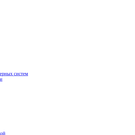
ерных систем
ки
кой