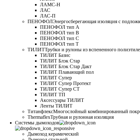
ЛАМС-Н
ЛАС
ЛАС-П
ПЕНОФОЛ
Энергосберегающая изоляция с подлож
ПЕНОФОЛ тип А
ПЕНОФОЛ тип B
ПЕНОФОЛ тип C
ПЕНОФОЛ тип T
ТИЛИТ
Трубки и рулоны из вспененного полиэтил
ТИЛИТ Базис
ТИЛИТ Блэк Стар
ТИЛИТ Блэк Стар Дакт
ТИЛИТ Плавающий пол
ТИЛИТ Супер
ТИЛИТ Супер Протект
ТИЛИТ Супер СТ
ТИЛИТ ТП
Аксессуары ТИЛИТ
Ленты ТИЛИТ
Титанфлекс
Многослойный комбинированный покр
Thermaflex
Трубная и рулонная изоляция
Cистемы дымоходов
Дымоход керамический
Дымоход стальной