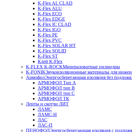
K-Flex AL CLAD
K-Flex ALU
K-Flex ECO
K-Flex EDGE
K-Flex IC CLAD
K-Flex IGO
K-Flex PE
K-Flex PVC
K-Flex SOLAR HT
K-Flex SOLID
K-Flex ST
Клей K-Flex
K-FLEX K-ROCK
Минераловатные цилиндры
K-FONIK
Звукоизоляционные материалы для инжен
Армофол
Энергосберегающая изоляция без подлож
АРМОФОЛ Тип А
АРМОФОЛ тип В
АРМОФОЛ тип C
АРМОФОЛ ТК
Ленты и скотчи ЛИТ
ЛАМС
ЛАМС-Н
ЛАС
ЛАС-П
ПЕНОФОЛ
Энергосберегающая изоляция с подлож