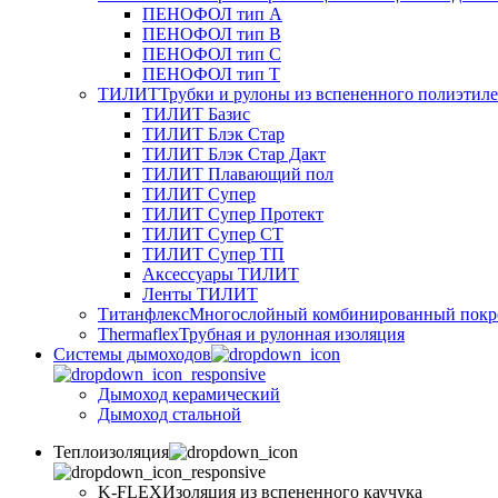
ПЕНОФОЛ тип А
ПЕНОФОЛ тип B
ПЕНОФОЛ тип C
ПЕНОФОЛ тип T
ТИЛИТ
Трубки и рулоны из вспененного полиэтил
ТИЛИТ Базис
ТИЛИТ Блэк Стар
ТИЛИТ Блэк Стар Дакт
ТИЛИТ Плавающий пол
ТИЛИТ Супер
ТИЛИТ Супер Протект
ТИЛИТ Супер СТ
ТИЛИТ Супер ТП
Аксессуары ТИЛИТ
Ленты ТИЛИТ
Титанфлекс
Многослойный комбинированный покр
Thermaflex
Трубная и рулонная изоляция
Cистемы дымоходов
Дымоход керамический
Дымоход стальной
Теплоизоляция
K-FLEX
Изоляция из вспененного каучука