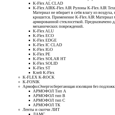
K-Flex AL CLAD
K-Flex AIR
K-Flex AIR Рулоны K-Flex AIR Тех
Материал не вбирает в себя влагу из воздуха,
крошится. Применение K-Flex AIR Материал 
армированной стеклосеткой. Предназначено д
механических повреждений.
K-Flex ALU
K-Flex ECO
K-Flex EDGE
K-Flex IC CLAD
K-Flex IGO
K-Flex PE
K-Flex SOLAR HT
K-Flex SOLID
K-Flex ST
Клей K-Flex
K-FLEX K-ROCK
K-FONIK
Армофол
Энергосберегающая изоляция без подлож
АРМОФОЛ Тип А
АРМОФОЛ тип В
АРМОФОЛ тип C
АРМОФОЛ ТК
Ленты и скотчи ЛИТ
ЛАМС