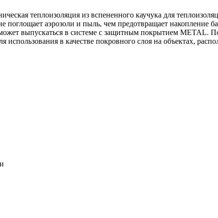
ническая теплоизоляция из вспененного каучука для теплоизоля
 не поглощает аэрозоли и пыль, чем предотвращает накопление ба
может выпускаться в системе c защитным покрытием METAL. По
ля использования в качестве покровного слоя на объектах, расп
ки