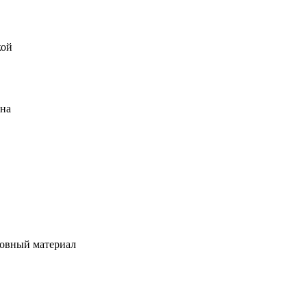
кой
ена
овный материал