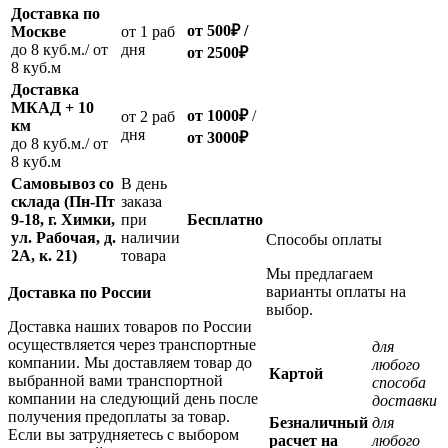
Доставка по
от 500
₽
/
Москве
oт 1 раб
до 8 куб.м./ от
дня
от 2500
₽
8 куб.м
Доставка
МКАД + 10
от 1000
₽
/
oт 2 раб
км
дня
от
3000
₽
до 8 куб.м./ от
8 куб.м
Самовывоз со
В день
склада (Пн-Пт
заказа
9-18, г. Химки,
при
Бесплатно
ул. Рабочая, д.
наличии
Способы оплаты
2А, к. 21)
товара
Мы предлагаем
варианты оплаты на
Доставка по России
выбор.
Доставка наших товаров по России
осуществляется через транспортные
для
компании. Мы доставляем товар до
любого
Картой
выбранной вами транспортной
способа
компании на следующий день после
доставки
получения предоплаты за товар.
Безналичный
для
Если вы затрудняетесь с выбором
расчет на
любого