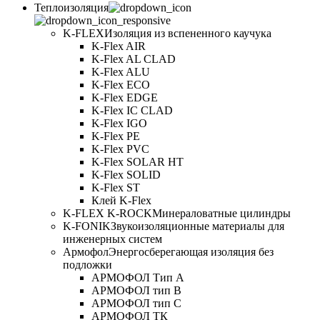
Теплоизоляция
K-FLEX
Изоляция из вспененного каучука
K-Flex AIR
K-Flex AL CLAD
K-Flex ALU
K-Flex ECO
K-Flex EDGE
K-Flex IC CLAD
K-Flex IGO
K-Flex PE
K-Flex PVC
K-Flex SOLAR HT
K-Flex SOLID
K-Flex ST
Клей K-Flex
K-FLEX K-ROCK
Минераловатные цилиндры
K-FONIK
Звукоизоляционные материалы для
инженерных систем
Армофол
Энергосберегающая изоляция без
подложки
АРМОФОЛ Тип А
АРМОФОЛ тип В
АРМОФОЛ тип C
АРМОФОЛ ТК