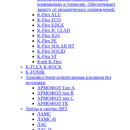
помещениях и тоннелях. Обеспечивает
защиту от механических повреждений.
K-Flex ALU
K-Flex ECO
K-Flex EDGE
K-Flex IC CLAD
K-Flex IGO
K-Flex PE
K-Flex SOLAR HT
K-Flex SOLID
K-Flex ST
Клей K-Flex
K-FLEX K-ROCK
K-FONIK
Армофол
Энергосберегающая изоляция без
подложки
АРМОФОЛ Тип А
АРМОФОЛ тип В
АРМОФОЛ тип C
АРМОФОЛ ТК
Ленты и скотчи ЛИТ
ЛАМС
ЛАМС-Н
ЛАС
ЛАС-П