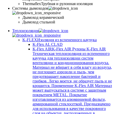
Thermaflex
Трубная и рулонная изоляция
Cистемы дымоходов
Дымоход керамический
Дымоход стальной
Теплоизоляция
K-FLEX
Изоляция из вспененного каучука
K-Flex AL CLAD
K-Flex AIR
K-Flex AIR Рулоны K-Flex AIR
Техническая теплоизоляция из вспененного
каучука для теплоизоляции систем
вентиляции и кондиционирования воздуха.
Материал не вбирает в себя влагу из воздуха,
не поглощает аэрозоли и пыль, чем
предотвращает накопление бактерий и
грибков. Легко моется, не образует пыль и не
крошится. Применение K-Flex AIR Материал
может выпускаться в системе c защитным
покрытием METAL. Покрытие
изготавливается из алюминиевой фольги,
армированной стеклосеткой. Предназначено
для использования в качестве покровного
слоя на объектах, расположенных в