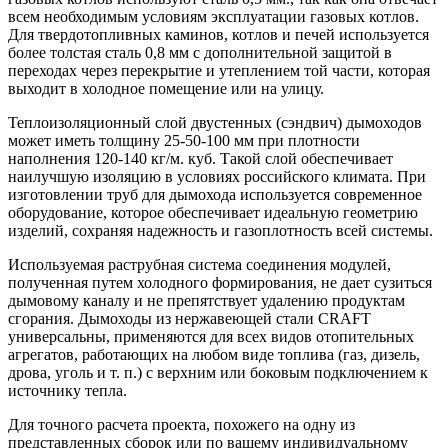
всем необходимым условиям эксплуатации газовых котлов.
Для твердотопливных каминов, котлов и печей используется
более толстая сталь 0,8 мм с дополнительной защитой в
переходах через перекрытие и утеплением той части, которая
выходит в холодное помещение или на улицу.
Теплоизоляционный слой двустенных (сэндвич) дымоходов
может иметь толщину 25-50-100 мм при плотности
наполнения 120-140 кг/м. куб. Такой слой обеспечивает
наилучшую изоляцию в условиях российского климата. При
изготовлении труб для дымохода используется современное
оборудование, которое обеспечивает идеальную геометрию
изделий, сохраняя надежность и газоплотность всей системы.
Используемая раструбная система соединения модулей,
полученная путем холодного формирования, не дает сузиться
дымовому каналу и не препятствует удалению продуктам
сгорания. Дымоходы из нержавеющей стали CRAFT
универсальны, применяются для всех видов отопительных
агрегатов, работающих на любом виде топлива (газ, дизель,
дрова, уголь и т. п.) с верхним или боковым подключением к
источнику тепла.
Для точного расчета проекта, похожего на одну из
представленных сборок или по вашему индивидуальному