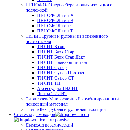
ПЕНОФОЛ
Энергосберегающая изоляция с
подложкой
ПЕНОФОЛ тип А
ПЕНОФОЛ тип B
ПЕНОФОЛ тип C
ПЕНОФОЛ тип T
ТИЛИТ
Трубки и рулоны из вспененного
полиэтилена
ТИЛИТ Базис
ТИЛИТ Блэк Стар
ТИЛИТ Блэк Стар Дакт
ТИЛИТ Плавающий пол
ТИЛИТ Супер
ТИЛИТ Супер Протект
ТИЛИТ Супер СТ
ТИЛИТ ТП
Аксессуары ТИЛИТ
Ленты ТИЛИТ
Титанфлекс
Многослойный комбинированный
покровный материал
Thermaflex
Трубная и рулонная изоляция
Cистемы дымоходов
Дымоход керамический