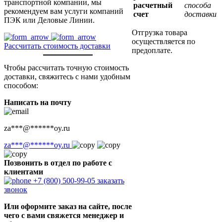
транспортной компании, мы
расчетный
способа
рекомендуем вам услуги компаний
счет
доставки
ПЭК или Деловые Линии.
Отгрузка товара
осуществляется по
Рассчитать стоимость доставки
предоплате.
Чтобы рассчитать точную стоимость
доставки, свяжитесь с нами удобным
способом:
Написать на почту
za
***
@
******
oy.ru
za
***
@
******
oy.ru
Позвонить в отдел по работе с
клиентами
+7 (800) 500-99-05
заказать
звонок
Или оформите заказ на сайте, после
чего с вами свяжется менеджер и