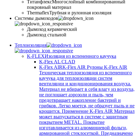
Титанфлекс
Многослойный комбинированный
покровный материал
Thermaflex
Трубная и рулонная изоляция
Cистемы дымоходов
Дымоход керамический
Дымоход стальной
Теплоизоляция
K-FLEX
Изоляция из вспененного каучука
K-Flex AL CLAD
K-Flex AIR
K-Flex AIR Рулоны K-Flex AIR
Техническая теплоизоляция из вспененного
каучука для теплоизоляции систем
вентиляции и кондиционирования воздуха.
Материал не вбирает в себя влагу из воздуха,
не поглощает аэрозоли и пыль, чем
предотвращает накопление бактерий и
грибков. Легко моется, не образует пыль и не
крошится. Применение K-Flex AIR Материал
может выпускаться в системе c защитным
покрытием METAL. Покрытие
изготавливается из алюминиевой фольги,
армированной стеклосеткой. Предназначено