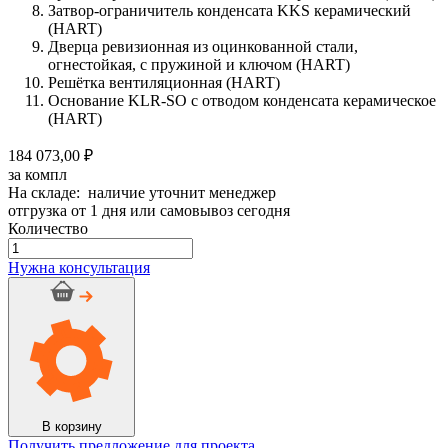
Затвор-ограничитель конденсата KKS керамический
(HART)
Дверца ревизионная из оцинкованной стали,
огнестойкая, с пружиной и ключом (HART)
Решётка вентиляционная (HART)
Основание KLR-SO с отводом конденсата керамическое
(HART)
184 073,00 ₽
за компл
На складе: наличие уточнит менеджер
отгрузка от 1 дня или самовывоз сегодня
Количество
Количество
товара
Нужна консультация
Дымоход
керамический
OFFEN
d
200мм,
h
14м
Сборка
№9
В корзину
Получить предложение для проекта