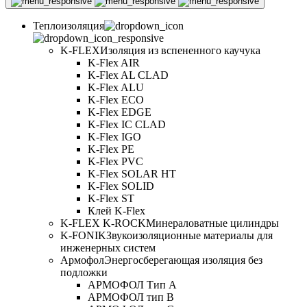
Теплоизоляция
K-FLEX
Изоляция из вспененного каучука
K-Flex AIR
K-Flex AL CLAD
K-Flex ALU
K-Flex ECO
K-Flex EDGE
K-Flex IC CLAD
K-Flex IGO
K-Flex PE
K-Flex PVC
K-Flex SOLAR HT
K-Flex SOLID
K-Flex ST
Клей K-Flex
K-FLEX K-ROCK
Минераловатные цилиндры
K-FONIK
Звукоизоляционные материалы для
инженерных систем
Армофол
Энергосберегающая изоляция без
подложки
АРМОФОЛ Тип А
АРМОФОЛ тип В