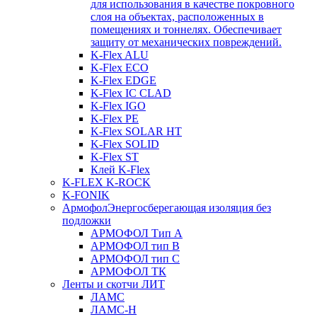
для использования в качестве покровного
слоя на объектах, расположенных в
помещениях и тоннелях. Обеспечивает
защиту от механических повреждений.
K-Flex ALU
K-Flex ECO
K-Flex EDGE
K-Flex IC CLAD
K-Flex IGO
K-Flex PE
K-Flex SOLAR HT
K-Flex SOLID
K-Flex ST
Клей K-Flex
K-FLEX K-ROCK
K-FONIK
Армофол
Энергосберегающая изоляция без
подложки
АРМОФОЛ Тип А
АРМОФОЛ тип В
АРМОФОЛ тип C
АРМОФОЛ ТК
Ленты и скотчи ЛИТ
ЛАМС
ЛАМС-Н