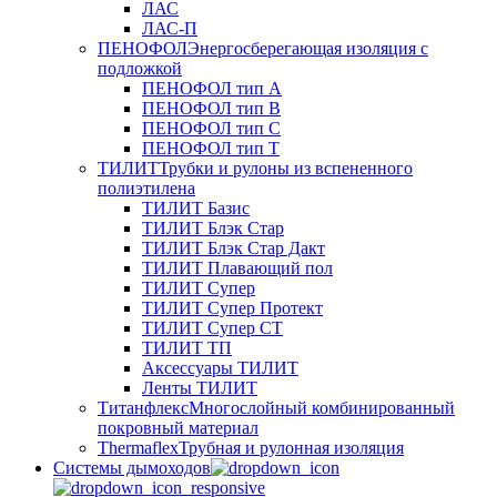
ЛАС
ЛАС-П
ПЕНОФОЛ
Энергосберегающая изоляция с
подложкой
ПЕНОФОЛ тип А
ПЕНОФОЛ тип B
ПЕНОФОЛ тип C
ПЕНОФОЛ тип T
ТИЛИТ
Трубки и рулоны из вспененного
полиэтилена
ТИЛИТ Базис
ТИЛИТ Блэк Стар
ТИЛИТ Блэк Стар Дакт
ТИЛИТ Плавающий пол
ТИЛИТ Супер
ТИЛИТ Супер Протект
ТИЛИТ Супер СТ
ТИЛИТ ТП
Аксессуары ТИЛИТ
Ленты ТИЛИТ
Титанфлекс
Многослойный комбинированный
покровный материал
Thermaflex
Трубная и рулонная изоляция
Cистемы дымоходов