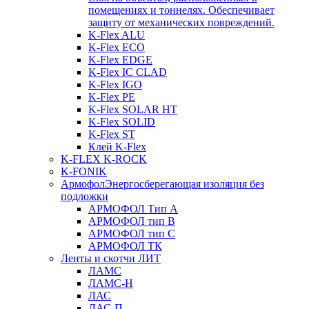
помещениях и тоннелях. Обеспечивает
защиту от механических повреждений.
K-Flex ALU
K-Flex ECO
K-Flex EDGE
K-Flex IC CLAD
K-Flex IGO
K-Flex PE
K-Flex SOLAR HT
K-Flex SOLID
K-Flex ST
Клей K-Flex
K-FLEX K-ROCK
K-FONIK
Армофол
Энергосберегающая изоляция без
подложки
АРМОФОЛ Тип А
АРМОФОЛ тип В
АРМОФОЛ тип C
АРМОФОЛ ТК
Ленты и скотчи ЛИТ
ЛАМС
ЛАМС-Н
ЛАС
ЛАС-П