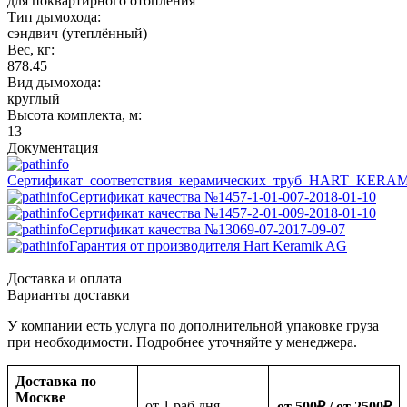
для поквартирного отопления
Тип дымохода:
сэндвич (утеплённый)
Вес, кг:
878.45
Вид дымохода:
круглый
Высота комплекта, м:
13
Документация
Сертификат_соответствия_керамических_труб_HART_KERA
Сертификат качества №1457-1-01-007-2018-01-10
Сертификат качества №1457-2-01-009-2018-01-10
Сертификат качества №13069-07-2017-09-07
Гарантия от производителя Hart Keramik AG
Доставка и оплата
Варианты доставки
У компании есть услуга по дополнительной упаковке груза
при необходимости. Подробнее уточняйте у менеджера.
Доставка по
Москве
oт 1 раб дня
от 500
₽
/ от 2500
₽