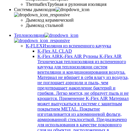
Thermaflex
Трубная и рулонная изоляция
Cистемы дымоходов
Дымоход керамический
Дымоход стальной
Теплоизоляция
K-FLEX
Изоляция из вспененного каучука
K-Flex AL CLAD
K-Flex AIR
K-Flex AIR Рулоны K-Flex AIR
Техническая теплоизоляция из вспененного
каучука для теплоизоляции систем
вентиляции и кондиционирования воздуха.
Материал не вбирает в себя влагу из воздуха,
не поглощает аэрозоли и пыль, чем
предотвращает накопление бактерий и
грибков. Легко моется, не образует пыль и не
крошится. Применение K-Flex AIR Материал
может выпускаться в системе c защитным
покрытием METAL. Покрытие
изготавливается из алюминиевой фольги,
армированной стеклосеткой. Предназначено
для использования в качестве покровного
слоя на объектах, расположенных в