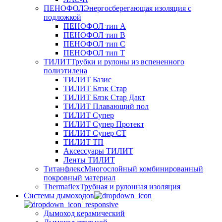
ПЕНОФОЛ
Энергосберегающая изоляция с
подложкой
ПЕНОФОЛ тип А
ПЕНОФОЛ тип B
ПЕНОФОЛ тип C
ПЕНОФОЛ тип T
ТИЛИТ
Трубки и рулоны из вспененного
полиэтилена
ТИЛИТ Базис
ТИЛИТ Блэк Стар
ТИЛИТ Блэк Стар Дакт
ТИЛИТ Плавающий пол
ТИЛИТ Супер
ТИЛИТ Супер Протект
ТИЛИТ Супер СТ
ТИЛИТ ТП
Аксессуары ТИЛИТ
Ленты ТИЛИТ
Титанфлекс
Многослойный комбинированный
покровный материал
Thermaflex
Трубная и рулонная изоляция
Cистемы дымоходов
Дымоход керамический