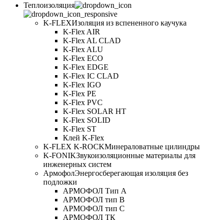
Теплоизоляция
K-FLEX
Изоляция из вспененного каучука
K-Flex AIR
K-Flex AL CLAD
K-Flex ALU
K-Flex ECO
K-Flex EDGE
K-Flex IC CLAD
K-Flex IGO
K-Flex PE
K-Flex PVC
K-Flex SOLAR HT
K-Flex SOLID
K-Flex ST
Клей K-Flex
K-FLEX K-ROCK
Минераловатные цилиндры
K-FONIK
Звукоизоляционные материалы для
инженерных систем
Армофол
Энергосберегающая изоляция без
подложки
АРМОФОЛ Тип А
АРМОФОЛ тип В
АРМОФОЛ тип C
АРМОФОЛ ТК