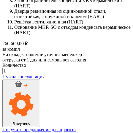
Затвор-ограничитель конденсата KKS керамический
(HART)
Дверца ревизионная из оцинкованной стали,
огнестойкая, с пружиной и ключом (HART)
Решётка вентиляционная (HART)
Основание MKR-SO с отводом конденсата керамическое
(HART)
266 669,00 ₽
за компл
На складе: наличие уточнит менеджер
отгрузка от 1 дня или самовывоз сегодня
Количество
Количество
товара
Нужна консультация
Дымоход
керамический
OFFEN
d
180мм,
h
13м
Сборка
№12
В корзину
Получить предложение для проекта