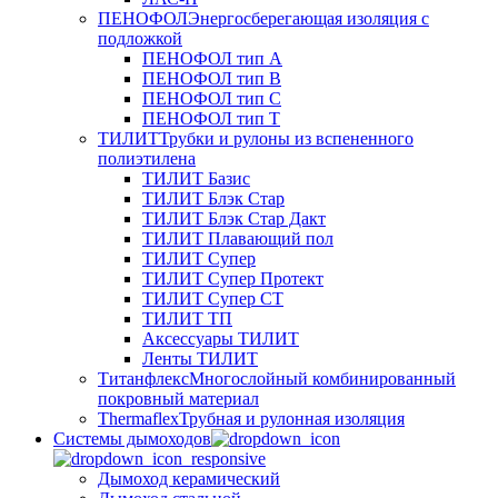
ПЕНОФОЛ
Энергосберегающая изоляция с
подложкой
ПЕНОФОЛ тип А
ПЕНОФОЛ тип B
ПЕНОФОЛ тип C
ПЕНОФОЛ тип T
ТИЛИТ
Трубки и рулоны из вспененного
полиэтилена
ТИЛИТ Базис
ТИЛИТ Блэк Стар
ТИЛИТ Блэк Стар Дакт
ТИЛИТ Плавающий пол
ТИЛИТ Супер
ТИЛИТ Супер Протект
ТИЛИТ Супер СТ
ТИЛИТ ТП
Аксессуары ТИЛИТ
Ленты ТИЛИТ
Титанфлекс
Многослойный комбинированный
покровный материал
Thermaflex
Трубная и рулонная изоляция
Cистемы дымоходов
Дымоход керамический