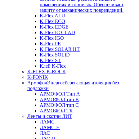
помещениях и тоннелях. Обеспечивает
защиту от механических повреждений.
K-Flex ALU
K-Flex ECO
K-Flex EDGE
K-Flex IC CLAD
K-Flex IGO
K-Flex PE
K-Flex SOLAR HT
K-Flex SOLID
K-Flex ST
Клей K-Flex
K-FLEX K-ROCK
K-FONIK
Армофол
Энергосберегающая изоляция без
подложки
АРМОФОЛ Тип А
АРМОФОЛ тип В
АРМОФОЛ тип C
АРМОФОЛ ТК
Ленты и скотчи ЛИТ
ЛАМС
ЛАМС-Н
ЛАС
ЛАС-П