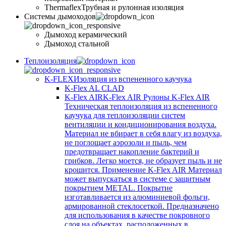
Thermaflex
Трубная и рулонная изоляция
Cистемы дымоходов
Дымоход керамический
Дымоход стальной
Теплоизоляция
K-FLEX
Изоляция из вспененного каучука
K-Flex AL CLAD
K-Flex AIR
K-Flex AIR Рулоны K-Flex AIR
Техническая теплоизоляция из вспененного
каучука для теплоизоляции систем
вентиляции и кондиционирования воздуха.
Материал не вбирает в себя влагу из воздуха,
не поглощает аэрозоли и пыль, чем
предотвращает накопление бактерий и
грибков. Легко моется, не образует пыль и не
крошится. Применение K-Flex AIR Материал
может выпускаться в системе c защитным
покрытием METAL. Покрытие
изготавливается из алюминиевой фольги,
армированной стеклосеткой. Предназначено
для использования в качестве покровного
слоя на объектах, расположенных в