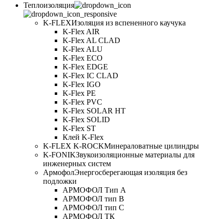
Теплоизоляция
K-FLEX
Изоляция из вспененного каучука
K-Flex AIR
K-Flex AL CLAD
K-Flex ALU
K-Flex ECO
K-Flex EDGE
K-Flex IC CLAD
K-Flex IGO
K-Flex PE
K-Flex PVC
K-Flex SOLAR HT
K-Flex SOLID
K-Flex ST
Клей K-Flex
K-FLEX K-ROCK
Минераловатные цилиндры
K-FONIK
Звукоизоляционные материалы для
инженерных систем
Армофол
Энергосберегающая изоляция без
подложки
АРМОФОЛ Тип А
АРМОФОЛ тип В
АРМОФОЛ тип C
АРМОФОЛ ТК