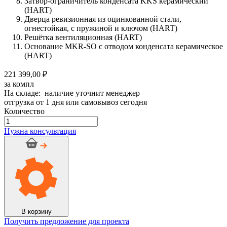
Затвор-ограничитель конденсата KKS керамический
(HART)
Дверца ревизионная из оцинкованной стали,
огнестойкая, с пружиной и ключом (HART)
Решётка вентиляционная (HART)
Основание MKR-SO с отводом конденсата керамическое
(HART)
221 399,00 ₽
за компл
На складе: наличие уточнит менеджер
отгрузка от 1 дня или самовывоз сегодня
Количество
Количество
товара
Нужна консультация
Дымоход
керамический
OFFEN
d
160мм,
h
11м
Сборка
№12
В корзину
Получить предложение для проекта