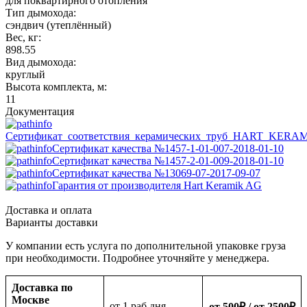
для поквартирного отопления
Тип дымохода:
сэндвич (утеплённый)
Вес, кг:
898.55
Вид дымохода:
круглый
Высота комплекта, м:
11
Документация
Сертификат_соответствия_керамических_труб_HART_KERA
Сертификат качества №1457-1-01-007-2018-01-10
Сертификат качества №1457-2-01-009-2018-01-10
Сертификат качества №13069-07-2017-09-07
Гарантия от производителя Hart Keramik AG
Доставка и оплата
Варианты доставки
У компании есть услуга по дополнительной упаковке груза
при необходимости. Подробнее уточняйте у менеджера.
Доставка по
Москве
oт 1 раб дня
от 500
₽
/ от 2500
₽